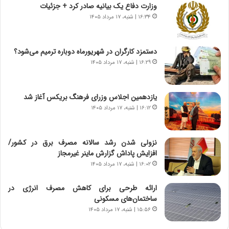
ا
ج
وزارت دفاع یک بیانیه صادر کرد + جزئیات
م
ن
۱۶:۳۴ | شنبه، ۱۷ مرداد ۱۴۰۵
ه
گ
ج
،
د
ن
دستمزد کارگران در شهریورماه دوباره ترمیم می‌شود؟
ی
ت
۱۶:۲۹ | شنبه، ۱۷ مرداد ۱۴۰۵
د
و
ا
ا
ی
ن
یازدهمین اجلاس وزرای فرهنگ بریکس آغاز شد
ر
س
۱۶:۱۲ | شنبه، ۱۷ مرداد ۱۴۰۵
ا
ت
ن‌
ه
خ
د
نزولی شدن رشد سالانه مصرف برق در کشور/
و
ر
افزایش پاداش گزارش ماینر غیرمجاز
د
م
۱۶:۰۲ | شنبه، ۱۷ مرداد ۱۴۰۵
ر
ق
و
ا
ب
ب
ارائه طرحی برای کاهش مصرف انرژی در
ر
ل
ساختمان‌های مسکونی
ا
چ
۱۵:۵۶ | شنبه، ۱۷ مرداد ۱۴۰۵
ی
ن