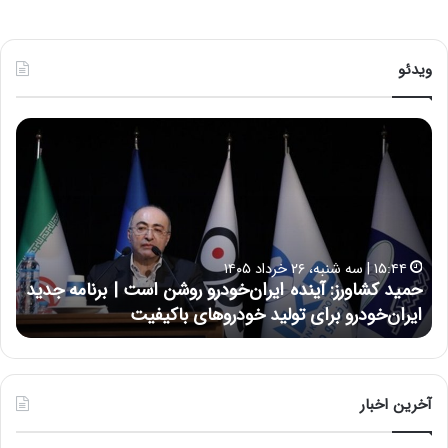
ویدئو
ح
ح
م
س
ی
ی
د
ن
ک
ع
ش
ل
ا
ا
۱۵:۴۴ | سه شنبه، ۲۶ خرداد ۱۴۰۵
و
ی
حمید کشاورز: آینده ایران‌خودرو روشن است | برنامه جدید
ح
ر
ی
ایران‌خودرو برای تولید خودروهای باکیفیت
ن
ز
:
:
د
آ
ر
ی
ط
ن
و
آخرین اخبار
د
ل
ه
ت