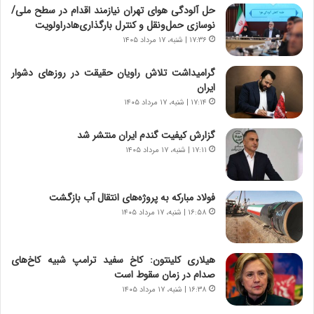
حل آلودگی هوای تهران نیازمند اقدام در سطح ملی/
ا
ا
نوسازی حمل‌ونقل و کنترل بارگذاری‌هادراولویت
ی
ر
ر
ی
۱۷:۳۶ | شنبه، ۱۷ مرداد ۱۴۰۵
ا
خ
ن‌
ا
گرامیداشت تلاش راویان حقیقت در روزهای دشوار
خ
ی
ایران
و
ر
۱۷:۱۴ | شنبه، ۱۷ مرداد ۱۴۰۵
د
ا
ر
ن
گزارش کیفیت گندم ایران منتشر شد
و
،
۱۷:۱۱ | شنبه، ۱۷ مرداد ۱۴۰۵
ر
ه
و
ی
ش
چ
فولاد مبارکه به پروژه‌های انتقال آب بازگشت
ن
گ
۱۶:۵۸ | شنبه، ۱۷ مرداد ۱۴۰۵
ا
ا
س
ه
ت
ج
هیلاری کلینتون: کاخ سفید ترامپ شبیه کاخ‌های
|
ز
صدام در زمان سقوط است
ب
ا
ر
۱۶:۳۸ | شنبه، ۱۷ مرداد ۱۴۰۵
ی
ن
ن