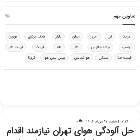
ت
ی
و
ن
ل
ق
عناوین مهم
ی
د
د
ر
خ
ت
آمریکا
ارز
امروز
ایران
بازار
بانک مرکزی
بورس
و
ی
د
ب
ترامپ
جاده چالوس
دلار
طلا
قیمت
قیمت دلار
ر
ا
قیمت طلا
مسکن
هواشناسی
پیش بینی هوا
کرونا
و
ی
ه
س
ا
ت
ی
د
ب
ا
ک
ی
ف
ی
ت