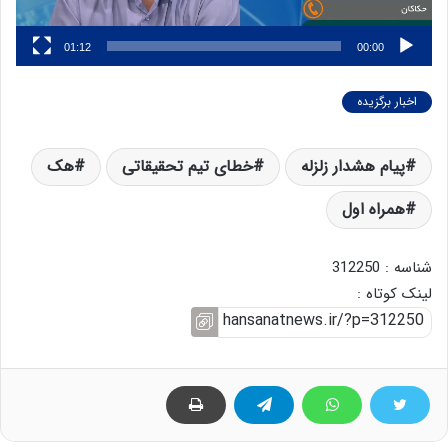
01:12
00:00
اخبار برگزیده
پیام هشدار زلزله
خطای تیم تحقیقاتی
هک
همراه اول
شناسه : 312250
لینک کوتاه :