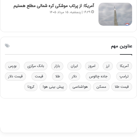
ر
ل
آمریکا: از پرتاب موشکی کره شمالی مطلع هستیم
ا
چ
۱۹:۲۹ | پنجشنبه، ۱۵ مرداد ۱۴۰۵
ی
ن
ت
ی
و
ن
ل
ق
ی
د
عناوین مهم
د
ر
خ
ت
و
ی
آمریکا
ارز
امروز
ایران
بازار
بانک مرکزی
بورس
د
ب
ر
ا
ترامپ
جاده چالوس
دلار
طلا
قیمت
قیمت دلار
و
ی
ه
س
قیمت طلا
مسکن
هواشناسی
پیش بینی هوا
کرونا
ا
ت
ی
د
ب
ا
ک
ی
ف