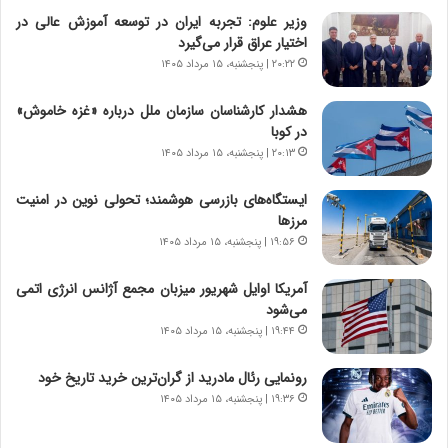
ب
ا
وزیر علوم: تجربه ایران در توسعه آموزش عالی در
ر
ی
اختیار عراق قرار می‌گیرد
ن
ن
۲۰:۲۲ | پنجشنبه، ۱۵ مرداد ۱۴۰۵
ا
ج
م
ن
هشدار کارشناسان سازمان ملل درباره «غزه‌ خاموش»
ه
گ
در کوبا
ج
،
۲۰:۱۳ | پنجشنبه، ۱۵ مرداد ۱۴۰۵
د
ن
ی
ت
ایستگاه‌های بازرسی هوشمند؛ تحولی نوین در امنیت
د
و
مرزها
ا
ا
۱۹:۵۶ | پنجشنبه، ۱۵ مرداد ۱۴۰۵
ی
ن
ر
س
آمریکا اوایل شهریور میزبان مجمع آژانس انرژی اتمی
ا
ت
می‌شود
ن‌
ه
خ
د
۱۹:۴۴ | پنجشنبه، ۱۵ مرداد ۱۴۰۵
و
ر
د
م
رونمایی رئال مادرید از گران‌ترین خرید تاریخ خود
ر
ق
۱۹:۳۶ | پنجشنبه، ۱۵ مرداد ۱۴۰۵
و
ا
ب
ب