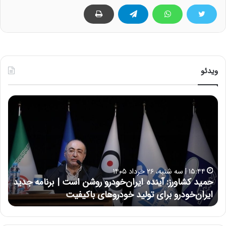
ویدئو
ح
ح
م
س
ی
ی
د
ن
ک
ع
ش
ل
ا
ا
۱۵:۴۴ | سه شنبه، ۲۶ خرداد ۱۴۰۵
و
ی
حمید کشاورز: آینده ایران‌خودرو روشن است | برنامه جدید
ح
ر
ی
ایران‌خودرو برای تولید خودروهای باکیفیت
ن
ز
:
:
د
آ
ر