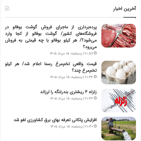
ی
ط
ن
و
آخرین اخبار
د
ل
ه
ت
پرده‌برداری از ماجرای فروش گوشت بوفالو در
ا
ا
فروشگاه‌های کشور/ گوشت بوفالو از کجا وارد
ی
ر
می‌شود؟/ هر کیلو بوفالو با چه قیمتی به فروش
ر
ی
می‌رود؟
ا
خ
ن‌
ا
۲۰:۵۷ | پنجشنبه، ۱۵ مرداد ۱۴۰۵
خ
ی
قیمت واقعی تخم‌مرغ رسما اعلام شد/ هر کیلو
و
ر
تخم‌مرغ چند؟
د
ا
۲۰:۴۴ | پنجشنبه، ۱۵ مرداد ۱۴۰۵
ر
ن
و
،
زلزله ۴ ریشتری بندرلنگه را لرزاند
ر
ه
۲۰:۳۶ | پنجشنبه، ۱۵ مرداد ۱۴۰۵
و
ی
ش
چ
ن
گ
افزایش پلکانی تعرفه بهای برق کشاورزی لغو شد
ا
ا
س
ه
۲۰:۳۰ | پنجشنبه، ۱۵ مرداد ۱۴۰۵
ت
ج
|
ز