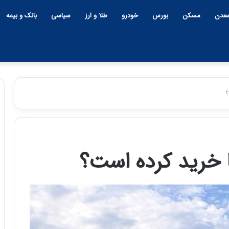
عدن
مسکن
بورس
خودرو
طلا و ارز
سیاسی
بانک و بیمه
؟
چ
ی
ن
ما خرید کرده است؟
و
ب
ح
ر
۱۲:۱۸ | دوشنبه، ۱۸ اسفند ۱۴۰۴
ا
چین و بحران خاورمیانه؛ بازند
ن
پنهان یا برنده بزرگ؟
خ