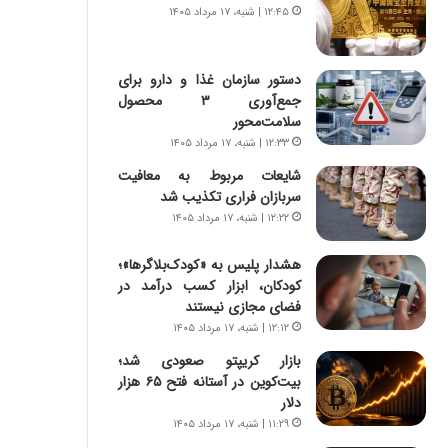
س
ه
۱۲:۴۵ | شنبه، ۱۷ مرداد ۱۴۰۵
ت
ج
|
ز
ب
ا
دستور سازمان غذا و دارو برای
ر
ی
جمع‌آوری ۳ محصول
ن
ن
سلامت‌محور
ا
ج
۱۲:۳۳ | شنبه، ۱۷ مرداد ۱۴۰۵
م
ن
ه
گ
شایعات مربوط به معافیت
ج
،
سربازان فراری تکذیب شد
د
ن
۱۲:۲۲ | شنبه، ۱۷ مرداد ۱۴۰۵
ی
ت
د
و
هشدار پلیس به «کودک‌بلاگرها»؛
ا
ا
کودکان، ابزار کسب درآمد در
ی
ن
فضای مجازی نیستند
ر
س
۱۲:۱۲ | شنبه، ۱۷ مرداد ۱۴۰۵
ا
ت
بازار کریپتو صعودی شد؛
ن‌
ه
بیت‌کوین در آستانه فتح ۶۵ هزار
خ
د
دلار
و
ر
د
م
۱۱:۲۹ | شنبه، ۱۷ مرداد ۱۴۰۵
ر
ق