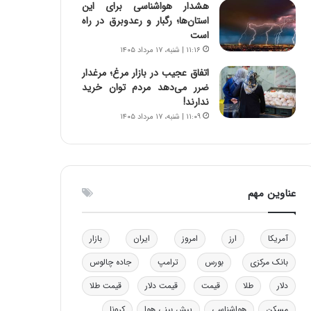
هشدار هواشناسی برای این
و
ا
استان‌ها؛ رگبار و رعدوبرق در راه
ب
ب
است
ر
ل
۱۱:۱۶ | شنبه، ۱۷ مرداد ۱۴۰۵
ا
چ
ی
ن
اتفاق عجیب در بازار مرغ؛ مرغدار
ت
ی
ضرر می‌دهد مردم توان خرید
و
ن
ندارند!
ل
ق
۱۱:۰۹ | شنبه، ۱۷ مرداد ۱۴۰۵
ی
د
د
ر
خ
ت
و
ی
د
ب
عناوین مهم
ر
ا
و
ی
ه
س
آمریکا
ارز
امروز
ایران
بازار
ا
ت
ی
د
بانک مرکزی
بورس
ترامپ
جاده چالوس
ب
دلار
طلا
قیمت
قیمت دلار
قیمت طلا
ا
ک
مسکن
هواشناسی
پیش بینی هوا
کرونا