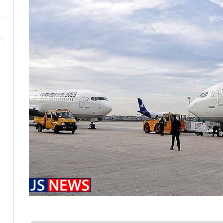
ا
و
ر
م
ی
ا
ن
ه
؛
ب
ا
ز
ن
د
ه
پ
ن
ه
ا
ن
ی