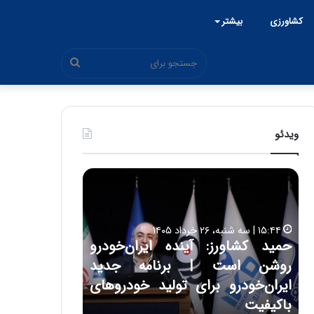
کشاورزی
بیشتر
جستجو
برای
ویدئو
ح
ح
م
س
ی
ی
د
ن
۱۵:۴۴ | سه شنبه، ۲۶ خرداد ۱۴۰۵
ک
ع
حمید کشاورز: آینده ایران‌خودرو
ش
ل
۱۷:۳۹ | سه شنبه، ۲۲ اردیبهشت ۱۴۰۵
روشن است | برنامه جدید
حسین علایی: 
ا
ا
و
ی
ه
ایران‌خودرو برای تولید خودروهای
هیچگاه جز ای
ر
ی
باکیفیت
مقابل چنین ق
ز
: