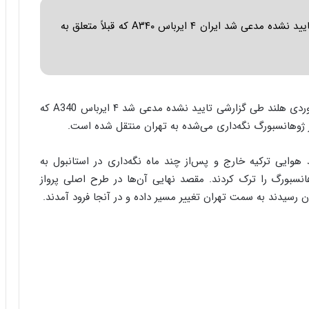
ا
ب
پایگاه خبری انجمن هوانوردی هلند طی گزارشی تایید نشده مدعی شد ایران ۴ ایرباس A۳۴۰ که قبلاً متعلق به
ر
ن
د
ه
ب
ز
پایگاه خبری انجمن هوانوردی هلند طی گزارشی تایید نشده مدعی شد ۴ ایرباس A340 که
ر
گ
؟
در اواخر ۲۰۱۸ و اوایل ۲۰۱۹ از خطوط هوایی ترکیه خارج و پس‌از چند ماه نگه‌داری در استانبول به
در ۲۳ دسامبر امسال ژوهانسبورگ را ترک کردند. مقصد نهایی آن‌ها در طرح اصلی پرواز
ن رسیدند به سمت تهران تغییر مسیر داده و در آنجا فرود آمدند.