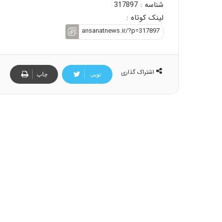
شناسه : 317897
لینک کوتاه :
اشتراک گذاری
تویی
چاپ
تر