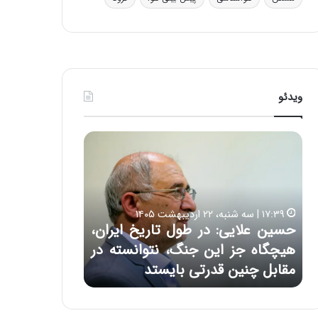
ی
ف
ی
ت