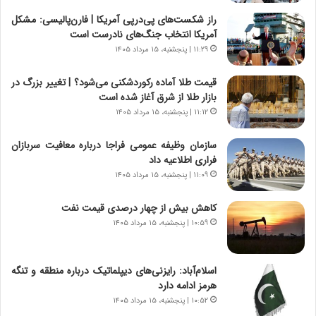
ا
ر
راز شکست‌های پی‌درپی آمریکا | فارن‌پالیسی: مشکل
ن
ا
آمریکا انتخاب جنگ‌های نادرست است
|
ن
ا
۱۱:۲۹ | پنجشنبه، ۱۵ مرداد ۱۴۰۵
د
ع
ر
ت
پ
قیمت طلا آماده رکوردشکنی می‌شود؟ | تغییر بزرگ در
م
ی
بازار طلا از شرق آغاز شده است
ا
ح
۱۱:۱۲ | پنجشنبه، ۱۵ مرداد ۱۴۰۵
د
م
م
ل
سازمان وظیفه عمومی فراجا درباره معافیت سربازان
ر
ه
فراری اطلاعیه داد
د
آ
۱۱:۰۹ | پنجشنبه، ۱۵ مرداد ۱۴۰۵
م
م
ه
ر
کاهش بیش از چهار درصدی قیمت نفت
ن
ی
۱۰:۵۹ | پنجشنبه، ۱۵ مرداد ۱۴۰۵
و
ک
ز
ا
ا
ی
اسلام‌آباد: رایزنی‌های دیپلماتیک درباره منطقه و تنگه
ز
ی
هرمز ادامه دارد
ب
–
۱۰:۵۲ | پنجشنبه، ۱۵ مرداد ۱۴۰۵
ی
ص