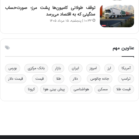
ن
ه
ن
ی
توقف طولانی کامیون‌ها پشت مرز؛ صورت‌حساب
ر
و
سنگینی که به اقتصاد می‌رسد
ف
ن
۱۰:۳۳ | پنجشنبه، ۱۵ مرداد ۱۴۰۵
ت
ی
ه
|
ا
د
س
ب
عناوین مهم
ت
ی
ر
ک
آمریکا
ارز
امروز
ایران
بازار
بانک مرکزی
بورس
ل
ا
ترامپ
جاده چالوس
دلار
طلا
قیمت
قیمت دلار
ت
قیمت طلا
مسکن
هواشناسی
پیش بینی هوا
کرونا
ا
ق
ا
ی
ر
ا
ن
: