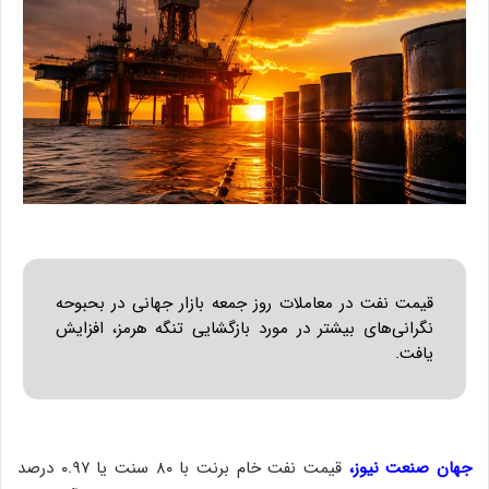
ش
ن
ب
ه
۱
۵
ف
ر
و
ر
د
ی
ن
ف
ع
ا
ل
ا
س
ت