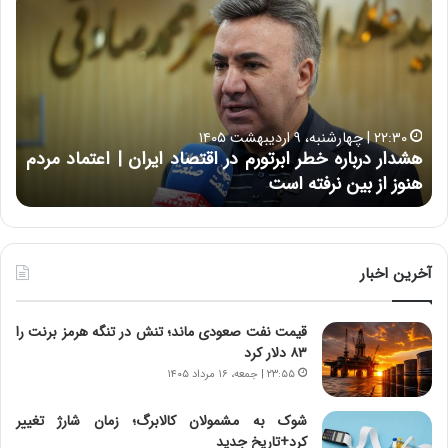
ش
س
د
ا
ا
ر
ر
ت
د
ب
ر
ه
خ
۲۲:۳۰ | چهارشنبه، ۹ اردیبهشت ۱۴۰۵
ب
ب
هشدار درباره خطر ابرتورم در اقتصاد ایران | اعتماد مردم
ح
ا
خ
هنوز از بین نرفته است
از ش
ر
ش‌
ه
ه
خ
ا
ط
ی
ر
ی
آخرین اخبار
ا
ا
ب
ز
قیمت نفت صعودی ماند؛ تنش در تنگه هرمز برنت را
ر
س
۸۳ دلار کرد
ت
ا
و
خ
۲۳:۵۵ | جمعه، ۱۶ مرداد ۱۴۰۵
ر
ت
م
م
شوک به مشمولان کالابرگ؛ زمان شارژ تغییر
د
ا
کرد+تاریخ جدید