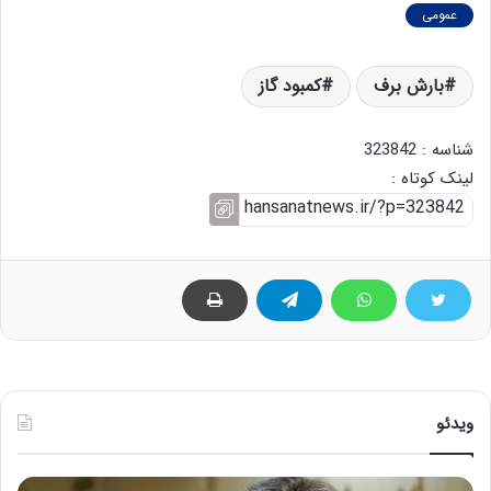
عمومی
بارش برف
کمبود گاز
شناسه : 323842
لینک کوتاه :
ویدئو
ه
خ