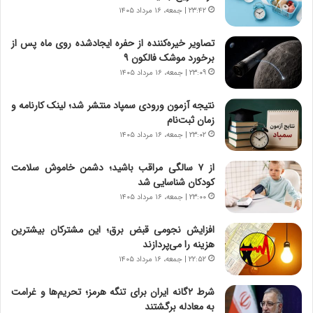
ر
ن‌
۲۳:۴۲ | جمعه، ۱۶ مرداد ۱۴۰۵
ا
ه
ق
ا
تصاویر خیره‌کننده از حفره ایجادشده روی ماه پس از
ت
ی
برخورد موشک فالکون ۹
ص
ا
۲۳:۰۹ | جمعه، ۱۶ مرداد ۱۴۰۵
ا
ت
د
ا
نتیجه آزمون ورودی سمپاد منتشر شد؛ لینک کارنامه و
ا
ق
زمان ثبت‌نام
ی
ا
۲۳:۰۲ | جمعه، ۱۶ مرداد ۱۴۰۵
ر
ی
ا
ر
از ۷ سالگی مراقب باشید؛ دشمن خاموش سلامت
ن
ا
کودکان شناسایی شد
|
ن
ا
۲۳:۰۰ | جمعه، ۱۶ مرداد ۱۴۰۵
د
ع
ر
ت
پ
افزایش نجومی قبض برق؛ این مشترکان بیشترین
م
ی
هزینه را می‌پردازند
ا
ح
۲۲:۵۲ | جمعه، ۱۶ مرداد ۱۴۰۵
د
م
م
ل
شرط ۲گانه ایران برای تنگه هرمز؛ تحریم‌ها و غرامت
ر
ه
به معادله برگشتند