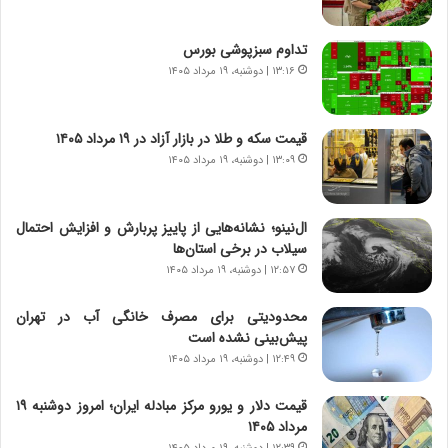
س
ه
ت
ج
تداوم سبزپوشی بورس
|
ز
ب
۱۳:۱۶ | دوشنبه، ۱۹ مرداد ۱۴۰۵
ا
ر
ی
ن
ن
ا
ج
قیمت سکه و طلا در بازار آزاد در ۱۹ مرداد ۱۴۰۵
م
ن
۱۳:۰۹ | دوشنبه، ۱۹ مرداد ۱۴۰۵
ه
گ
ج
،
د
ن
ال‌نینو؛ نشانه‌هایی از پاییز پربارش و افزایش احتمال
ی
ت
سیلاب در برخی استان‌ها
د
و
۱۲:۵۷ | دوشنبه، ۱۹ مرداد ۱۴۰۵
ا
ا
ی
ن
محدودیتی برای مصرف خانگی آب در تهران
ر
س
پیش‌بینی نشده است
ا
ت
۱۲:۴۹ | دوشنبه، ۱۹ مرداد ۱۴۰۵
ن‌
ه
خ
د
قیمت دلار و یورو مرکز مبادله ایران؛ امروز دوشنبه ۱۹
و
ر
مرداد ۱۴۰۵
د
م