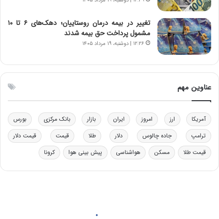
۱۲:۳۹ | دوشنبه، ۱۹ مرداد ۱۴۰۵
ر
ق
و
ا
ب
ب
تغییر در بیمه درمان روستاییان؛ دهک‌های ۶ تا ۱۰
ر
ل
مشمول پرداخت حق بیمه شدند
ا
چ
۱۲:۲۶ | دوشنبه، ۱۹ مرداد ۱۴۰۵
ی
ن
ت
ی
و
ن
ل
ق
عناوین مهم
ی
د
د
ر
خ
ت
آمریکا
ارز
امروز
ایران
بازار
بانک مرکزی
بورس
و
ی
د
ب
ترامپ
جاده چالوس
دلار
طلا
قیمت
قیمت دلار
ر
ا
قیمت طلا
مسکن
هواشناسی
پیش بینی هوا
کرونا
و
ی
ه
س
ا
ت
ی
د
ب
ا
ک