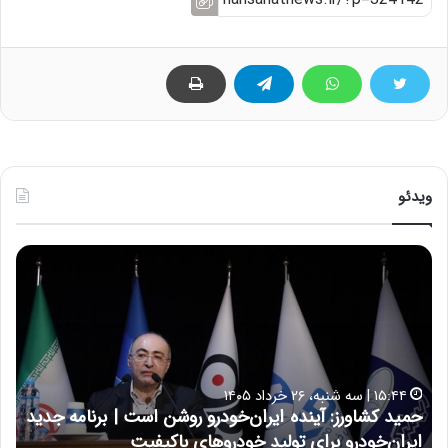
ویدئو
ح
ح
م
س
ی
ی
د
ن
ک
ع
ش
ل
ا
ا
۱۵:۴۴ | سه شنبه، ۲۶ خرداد ۱۴۰۵
و
ی
حمید کشاورز: آینده ایران‌خودرو روشن است | برنامه جدید
ح
ر
ی
ایران‌خودرو برای تولید خودروهای باکیفیت
ن
ز
: