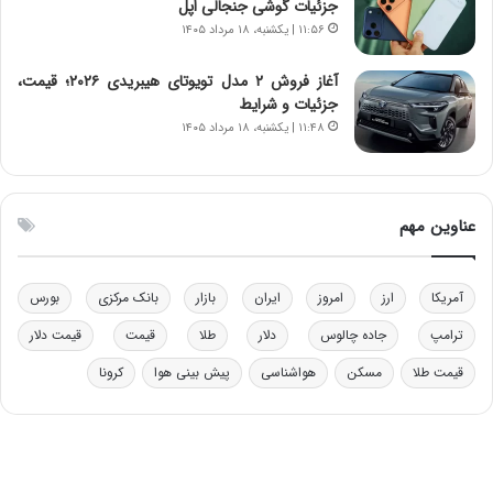
جزئیات گوشی جنجالی اپل
د
م
۱۱:۵۶ | یکشنبه، ۱۸ مرداد ۱۴۰۵
ر
ق
و
ا
ب
ب
آغاز فروش ۲ مدل تویوتای هیبریدی ۲۰۲۶؛ قیمت،
ر
ل
جزئیات و شرایط
ا
چ
۱۱:۴۸ | یکشنبه، ۱۸ مرداد ۱۴۰۵
ی
ن
ت
ی
و
ن
ل
ق
عناوین مهم
ی
د
د
ر
خ
ت
آمریکا
ارز
امروز
ایران
بازار
بانک مرکزی
بورس
و
ی
د
ب
ترامپ
جاده چالوس
دلار
طلا
قیمت
قیمت دلار
ر
ا
قیمت طلا
مسکن
هواشناسی
پیش بینی هوا
کرونا
و
ی
ه
س
ا
ت
ی
د
ب