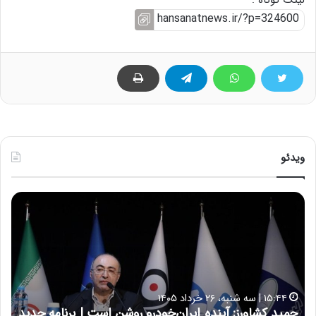
ویدئو
ح
ح
م
س
ی
ی
د
ن
ک
ع
ش
ل
ا
ا
۱۵:۴۴ | سه شنبه، ۲۶ خرداد ۱۴۰۵
و
ی
حمید کشاورز: آینده ایران‌خودرو روشن است | برنامه جدید
ح