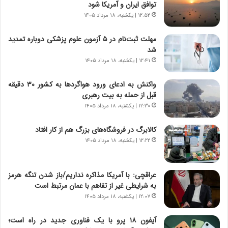
توافق ایران و آمریکا شود
ا
ا
۱۲:۵۲ | یکشنبه، ۱۸ مرداد ۱۴۰۵
س
ه
ت
ج
مهلت ثبت‌نام در ۵ آزمون علوم پزشکی دوباره تمدید
|
ز
شد
ب
ا
ر
۱۲:۴۱ | یکشنبه، ۱۸ مرداد ۱۴۰۵
ی
ن
ن
ا
ج
واکنش به ادعای ورود هواگردها به کشور ۳۰ دقیقه
م
ن
قبل از حمله به بیت رهبری
ه
گ
۱۲:۳۰ | یکشنبه، ۱۸ مرداد ۱۴۰۵
ج
،
د
ن
کالابرگ در فروشگاه‌های بزرگ هم از کار افتاد
ی
ت
۱۲:۲۲ | یکشنبه، ۱۸ مرداد ۱۴۰۵
د
و
ا
ا
ی
ن
عراقچی: با آمریکا مذاکره نداریم/باز شدن تنگه هرمز
ر
س
به شرایطی غیر از تفاهم با عمان مرتبط است
ا
ت
۱۲:۰۷ | یکشنبه، ۱۸ مرداد ۱۴۰۵
ن‌
ه
خ
د
آیفون ۱۸ پرو با یک فناوری جدید در راه است؛
و
ر