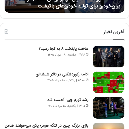
ر
ی
ایران‌خودرو برای تولید خودروهای باکیفیت
ن
ز
:
:
د
آ
ر
ی
ط
ن
و
آخرین اخبار
د
ل
ه
ت
ساخت پایتخت ۸ به کجا رسید؟
ا
ا
ی
ر
۱۳:۱۶ | یکشنبه، ۱۸ مرداد ۱۴۰۵
ر
ی
ا
خ
ن‌
ا
ادامه رکوردشکنی در تالار شیشه‌ای
خ
ی
۱۳:۰۸ | یکشنبه، ۱۸ مرداد ۱۴۰۵
و
ر
د
ا
ر
ن
رشد تورم چین آهسته شد
و
،
۱۳:۰۱ | یکشنبه، ۱۸ مرداد ۱۴۰۵
ر
ه
و
ی
ش
چ
بازی بزرگ چین در تنگه هرمز؛ پکن می‌خواهد ضامن
ن
گ