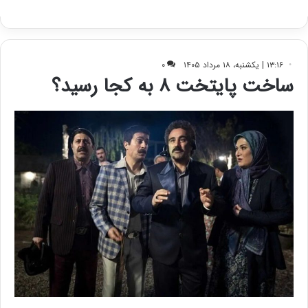
ا
ک
ی
ف
ی
ت