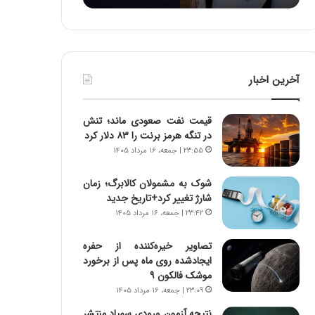
:
د
آ
ر
ی
ط
ن
و
د
ل
آخرین اخبار
ه
ت
ا
ا
ی
ر
قیمت نفت صعودی ماند؛ تنش
ر
ی
در تنگه هرمز برنت را ۸۳ دلار کرد
ا
خ
۲۳:۵۵ | جمعه، ۱۶ مرداد ۱۴۰۵
ن‌
ا
خ
ی
شوک به مشمولان کالابرگ؛ زمان
و
ر
شارژ تغییر کرد+تاریخ جدید
د
ا
۲۳:۴۲ | جمعه، ۱۶ مرداد ۱۴۰۵
ر
ن
و
،
ر
ه
تصاویر خیره‌کننده از حفره
و
ی
ایجادشده روی ماه پس از برخورد
ش
چ
موشک فالکون ۹
ن
گ
۲۳:۰۹ | جمعه، ۱۶ مرداد ۱۴۰۵
ا
ا
نتیجه آزمون ورودی سمپاد منتشر