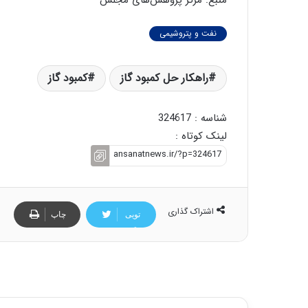
منبع: مرکز پژوهش‌های مجلس
نفت و پتروشیمی
راهکار حل کمبود گاز
کمبود گاز
شناسه : 324617
لینک کوتاه :
اشتراک گذاری
تویی
چاپ
تر