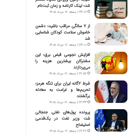
س
ه
شد؛ لینک کارنامه و زمان ثبت‌نام
ت
ج
۲۳:۰۲ | جمعه، ۱۶ مرداد ۱۴۰۵
|
ز
ب
ا
از ۷ سالگی مراقب باشید؛ دشمن
ر
ی
خاموش سلامت کودکان شناسایی
ن
ن
شد
ا
ج
م
۲۳:۰۰ | جمعه، ۱۶ مرداد ۱۴۰۵
ن
ه
گ
افزایش نجومی قبض برق؛ این
ج
،
مشترکان بیشترین هزینه را
د
ن
می‌پردازند
ی
ت
۲۲:۵۲ | جمعه، ۱۶ مرداد ۱۴۰۵
د
و
ا
شرط ۲گانه ایران برای تنگه هرمز؛
ا
ی
تحریم‌ها و غرامت به معادله
ن
ر
برگشتند
س
ا
ت
۲۲:۳۳ | جمعه، ۱۶ مرداد ۱۴۰۵
ن‌
ه
پرونده پول‌های نفتی جنجالی
خ
د
شد؛ وزیر نفت در یک‌قدمی
و
ر
استیضاح
د
م
۲۲:۲۶ | جمعه، ۱۶ مرداد ۱۴۰۵
ر
ق