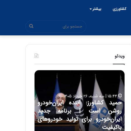
کشاورزی
بیشتر
جستجو
برای
ویدئو
ح
ح
م
س
ی
ی
د
ن
۱۵:۴۴ | سه شنبه، ۲۶ خرداد ۱۴۰۵
ک
ع
حمید کشاورز: آینده ایران‌خودرو
ش
ل
۱۷:۳۹ | سه شنبه، ۲۲ اردیبهشت ۱۴۰۵
روشن است | برنامه جدید
حسین علایی: 
ا
ا
و
ی
ه
ایران‌خودرو برای تولید خودروهای
هیچگاه جز ای
ر
ی
باکیفیت
مقابل چنین ق
ز
: