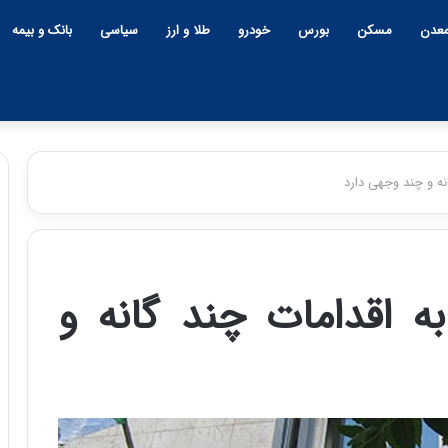
عدن
مسکن
بورس
خودرو
طلا و ارز
سیاسی
بانک و بیمه
انه و چند وجهی دارد
چ
ی
ن
به اقدامات چند گانه و
و
ب
ح
ر
۱۲:۱۸ | دوشنبه، ۱۸ اسفند ۱۴۰۴
ا
چین و بحران خاورمیانه؛ بازند
ن
پنهان یا برنده بزرگ؟
خ