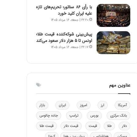
و
ا
با رأی ۸۶ سناتور؛ تحریم‌های تازه
ب
ب
علیه ایران کلید خورد
ر
ل
۲۲:۲۰ | جمعه، ۱۶ مرداد ۱۴۰۵
ا
چ
ی
ن
پیش‌بینی شوکه‌کننده قیمت طلا؛
ت
ی
اونس تا ۵ هزار دلار صعود می‌کند
و
ن
۲۲:۱۷ | جمعه، ۱۶ مرداد ۱۴۰۵
ل
ق
ی
د
د
ر
خ
ت
و
ی
د
ب
عناوین مهم
ر
ا
و
ی
ه
س
آمریکا
ارز
امروز
ایران
بازار
ا
ت
ی
د
بانک مرکزی
بورس
ترامپ
جاده چالوس
ب
دلار
طلا
قیمت
قیمت دلار
قیمت طلا
ا
ک
مسکن
هواشناسی
پیش بینی هوا
کرونا