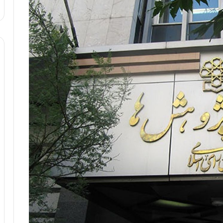
ا
و
ر
م
ی
ا
ن
ه
؛
ب
ا
ز
ن
د
ه
پ
ن
ه
ا
ن
ی