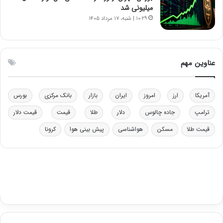
ل
میلیونی شد
چ
۱۰:۲۹ | شنبه، ۱۷ مرداد ۱۴۰۵
ن
ی
ن
ق
عناوین مهم
د
ر
ت
آمریکا
ارز
امروز
ایران
بازار
بانک مرکزی
بورس
ی
ب
ترامپ
جاده چالوس
دلار
طلا
قیمت
قیمت دلار
ا
قیمت طلا
مسکن
هواشناسی
پیش بینی هوا
کرونا
ی
س
ت
د