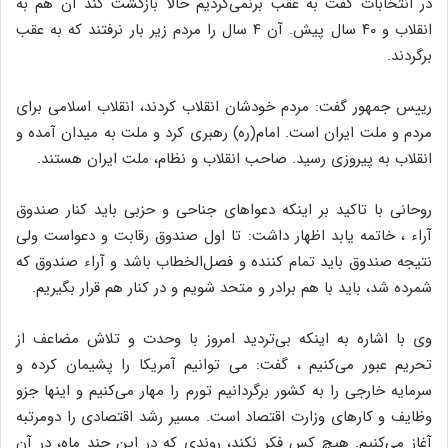
در انتخابات گفت به عقب برنمی‌گردیم حالا بازگشت کند آن هم به
انقلاب و ۴۰ سال پیش. آن ۴ سال را مردم زیر بار نرفتند که به عقب
برگردند.
رییس جمهور گفت: مردم خودشان انقلاب کردند، انقلاب اسلامی برای
مردم و ملت ایران است. امام(ره) رهبری کرد و ملت به میدان آمده و
انقلاب به پیروزی رسید. صاحب انقلاب و نظام، ملت ایران هستند.
روحانی با تاکید بر اینکه دعواهای جناحی و حزبی باید کنار صندوق
آراء ، خاتمه یابد اظهار داشت: تا اول صندوق رقابت و دعواست ولی
نتیجه صندوق باید تمام کننده و فصل‌الخطاب باشد و آراء صندوق که
شمرده شد، باید با هم برادر و متحد شویم و در کنار هم قرار بگیریم.
وی با اشاره به اینکه بی‌تردید امروز با وحدت و تلاش مضاعف از
تحریم عبور می‌کنیم ، گفت: می توانیم آمریکا را پشیمان کرده و
سرمایه خارجی را به کشور بر‌گردانیم تورم را مهار می‌کنیم و اینها جزو
وظایف و کارهای وزارت اقتصاد است. مسیر رشد اقتصادی را دومرتبه
آغاز می‌کنیم. هیچ کس فکر نکند، روندی که در این چند ماه، در آن