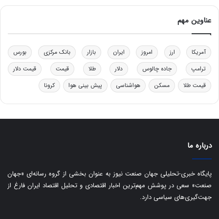
و
ل
عناوین مهم
ی
د
خ
آمریکا
ارز
امروز
ایران
بازار
بانک مرکزی
بورس
و
د
ترامپ
جاده چالوس
دلار
طلا
قیمت
قیمت دلار
ر
قیمت طلا
مسکن
هواشناسی
پیش بینی هوا
کرونا
و
ه
ا
ی
ب
ا
درباره ما
ک
ی
ف
پایگاه خبری-تحلیلی جهان صنعت نیوز به عنوان بخشی از گروه رسانه‌ای «جهان
ی
صنعت» سعی در پوشش مهم‌ترین اخبار اقتصادی و تحلیل اقتصاد ایران فارغ از
ت
جهت‌گیری‌های سیاسی دارد.