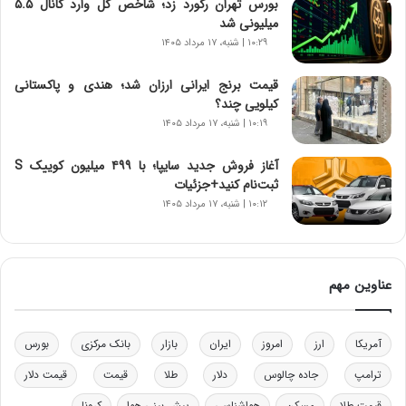
بورس تهران رکورد زد؛ شاخص کل وارد کانال ۵.۵
ر
میلیونی شد
ا
۱۰:۲۹ | شنبه، ۱۷ مرداد ۱۴۰۵
ن‌
خ
قیمت برنج ایرانی ارزان شد؛ هندی و پاکستانی
و
کیلویی چند؟
د
۱۰:۱۹ | شنبه، ۱۷ مرداد ۱۴۰۵
ر
و
ب
آغاز فروش جدید سایپا؛ با ۴۹۹ میلیون کوییک S
ر
ثبت‌نام کنید+جزئیات
ا
۱۰:۱۲ | شنبه، ۱۷ مرداد ۱۴۰۵
ی
ت
و
ل
عناوین مهم
ی
د
خ
آمریکا
ارز
امروز
ایران
بازار
بانک مرکزی
بورس
و
د
ترامپ
جاده چالوس
دلار
طلا
قیمت
قیمت دلار
ر
قیمت طلا
مسکن
هواشناسی
پیش بینی هوا
کرونا