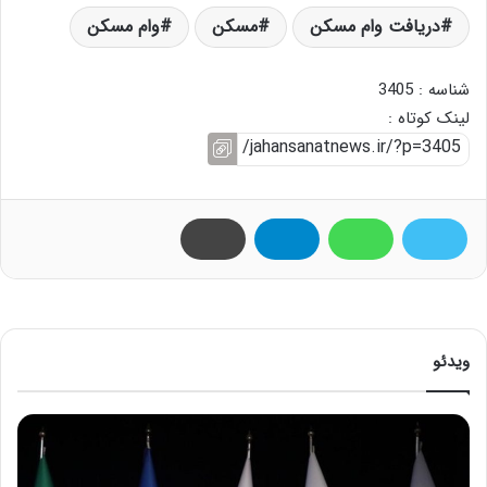
دریافت وام مسکن
مسکن
وام مسکن
شناسه : 3405
لینک کوتاه :
ویدئو
ح
م
ی