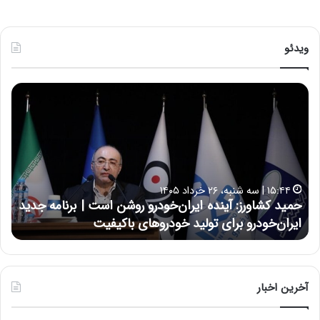
ویدئو
حسین
علایی:
در
طول
تاریخ
ایران،
هیچگاه
۱۷:۳۹ | سه شنبه، ۲۲ اردیبهشت ۱۴۰۵
جز
ان‌خودرو روشن است | برنامه جدید
حسین علایی: در طول تاریخ 
این
 خودروهای باکیفیت
نتوانسته در مقابل چنین قدر
جنگ،
نتوانسته
در
مقابل
چنین
آخرین اخبار
قدرتی
بایستد