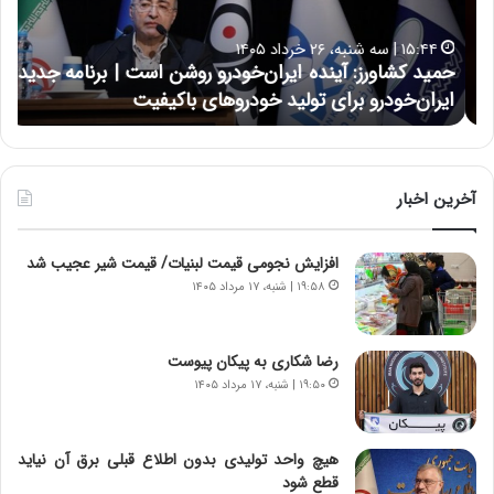
است
ایرا
|
هیچ
۱۵:۴۴ | سه شنبه، ۲۶ خرداد ۱۴۰۵
برنامه
جز
حمید کشاورز: آینده ایران‌خودرو روشن است | برنامه جدید
ح
جدید
این
ایران‌خودرو برای تولید خودروهای باکیفیت
ن
ایران‌خودرو
جنگ
برای
نتوا
تولید
در
خودروهای
مقا
باکیفیت
چنی
آخرین اخبار
قدر
بای
افزایش نجومی قیمت لبنیات/ قیمت شیر عجیب شد
۱۹:۵۸ | شنبه، ۱۷ مرداد ۱۴۰۵
رضا شکاری به پیکان پیوست
۱۹:۵۰ | شنبه، ۱۷ مرداد ۱۴۰۵
هیچ واحد تولیدی بدون اطلاع قبلی برق آن نیاید
قطع شود