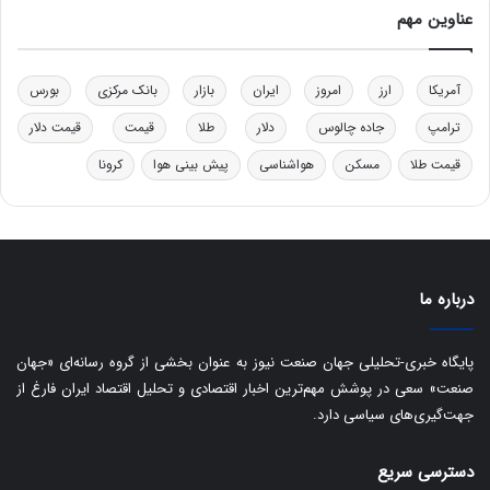
ل
عناوین مهم
ی
د
خ
آمریکا
ارز
امروز
ایران
بازار
بانک مرکزی
بورس
و
د
ترامپ
جاده چالوس
دلار
طلا
قیمت
قیمت دلار
ر
قیمت طلا
مسکن
هواشناسی
پیش بینی هوا
کرونا
و
ه
ا
ی
ب
ا
درباره ما
ک
ی
ف
پایگاه خبری-تحلیلی جهان صنعت نیوز به عنوان بخشی از گروه رسانه‌ای «جهان
ی
صنعت» سعی در پوشش مهم‌ترین اخبار اقتصادی و تحلیل اقتصاد ایران فارغ از
ت
جهت‌گیری‌های سیاسی دارد.
دسترسی سریع