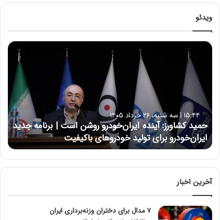
ویدئو
ح
م
ی
د
ک
ش
ا
۱۵:۴۴ | سه شنبه، ۲۶ خرداد ۱۴۰۵
و
حمید کشاورز: آینده ایران‌خودرو روشن است | برنامه جدید
ر
ایران‌خودرو برای تولید خودروهای باکیفیت
ز
:
آ
ی
ن
آخرین اخبار
د
ه
۷ مدال برای دختران وزنه‌برداری ایران
ا