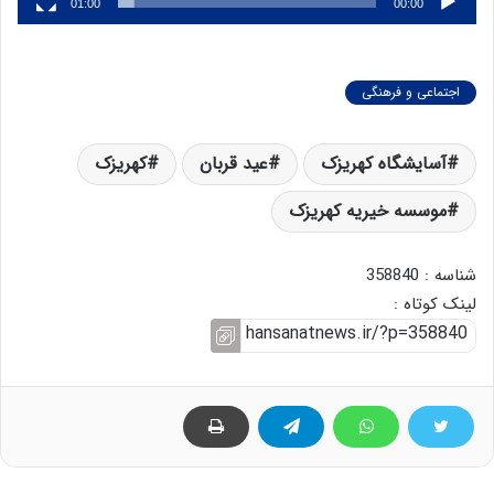
01:00
00:00
اجتماعی و فرهنگی
آسایشگاه کهریزک
عید قربان
کهریزک
موسسه خیریه کهریزک
شناسه : 358840
لینک کوتاه :