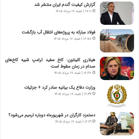
ر
ن
گزارش کیفیت گندم ایران منتشر شد
و
،
۱۷:۱۱ | شنبه، ۱۷ مرداد ۱۴۰۵
ر
ه
و
ی
ش
چ
فولاد مبارکه به پروژه‌های انتقال آب بازگشت
ن
گ
۱۶:۵۸ | شنبه، ۱۷ مرداد ۱۴۰۵
ا
ا
س
ه
ت
ج
هیلاری کلینتون: کاخ سفید ترامپ شبیه کاخ‌های
|
ز
صدام در زمان سقوط است
ب
ا
ر
۱۶:۳۸ | شنبه، ۱۷ مرداد ۱۴۰۵
ی
ن
ن
ا
ج
وزارت دفاع یک بیانیه صادر کرد + جزئیات
م
ن
۱۶:۳۴ | شنبه، ۱۷ مرداد ۱۴۰۵
ه
گ
ج
،
د
ن
دستمزد کارگران در شهریورماه دوباره ترمیم می‌شود؟
ی
ت
۱۶:۲۹ | شنبه، ۱۷ مرداد ۱۴۰۵
د
و
ا
ا
ی
ن