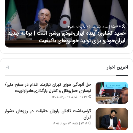
د
ن
ک
ع
ش
ل
ا
ا
۱۵:۴۴ | سه شنبه، ۲۶ خرداد ۱۴۰۵
و
ی
حمید کشاورز: آینده ایران‌خودرو روشن است | برنامه جدید
ح
ر
ی
ایران‌خودرو برای تولید خودروهای باکیفیت
ن
ز
:
:
د
آ
ر
ی
ط
ن
و
آخرین اخبار
د
ل
ه
ت
حل آلودگی هوای تهران نیازمند اقدام در سطح ملی/
ا
ا
نوسازی حمل‌ونقل و کنترل بارگذاری‌هادراولویت
ی
ر
ر
ی
۱۷:۳۶ | شنبه، ۱۷ مرداد ۱۴۰۵
ا
خ
ن‌
ا
گرامیداشت تلاش راویان حقیقت در روزهای دشوار
خ
ی
ایران
و
ر
۱۷:۱۴ | شنبه، ۱۷ مرداد ۱۴۰۵
د
ا