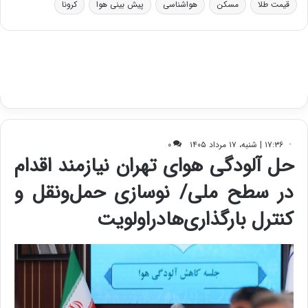
قیمت طلا
مسکن
هواشناسی
پیش بینی هوا
کرونا
و
ی
ه
س
ا
ت
ی
د
ب
ا
ک
ی
ف
ی
ت