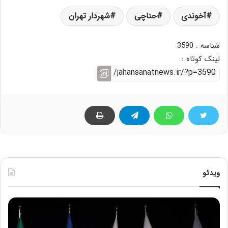
آخوندی
حناچی
شهردار تهران
شناسه : 3590
لینک کوتاه :
ویدئو
ح
ح
م
س
ی
ی