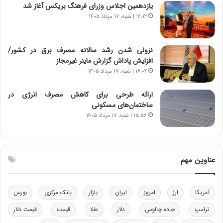
یازدهمین اجلاس وزرای فرهنگ بریکس آغاز شد
ر
س
۱۶:۱۲ | شنبه، ۱۷ مرداد ۱۴۰۵
ا
ت
ن‌
ه
خ
د
نزولی شدن رشد سالانه مصرف برق در کشور/
و
ر
افزایش پاداش گزارش ماینر غیرمجاز
د
م
۱۶:۰۲ | شنبه، ۱۷ مرداد ۱۴۰۵
ر
ق
و
ا
ب
ب
ارائه طرحی برای کاهش مصرف انرژی در
ر
ل
ساختمان‌های مسکونی
ا
چ
۱۵:۵۶ | شنبه، ۱۷ مرداد ۱۴۰۵
ی
ن
ت
ی
و
ن
ل
ق
عناوین مهم
ی
د
د
ر
خ
ت
آمریکا
ارز
امروز
ایران
بازار
بانک مرکزی
بورس
و
ی
د
ب
ترامپ
جاده چالوس
دلار
طلا
قیمت
قیمت دلار
ر
ا