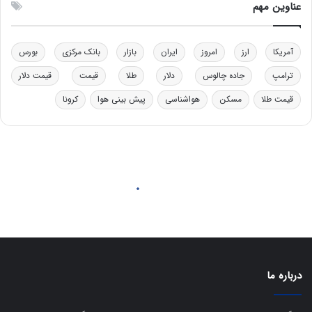
ل
ق
عناوین مهم
ی
د
د
ر
خ
ت
آمریکا
ارز
امروز
ایران
بازار
بانک مرکزی
بورس
و
ی
د
ب
ترامپ
جاده چالوس
دلار
طلا
قیمت
قیمت دلار
ر
ا
قیمت طلا
مسکن
هواشناسی
پیش بینی هوا
کرونا
و
ی
ه
س
ا
ت
ی
د
ب
ا
ک
ی
ف
ی
ت
درباره ما