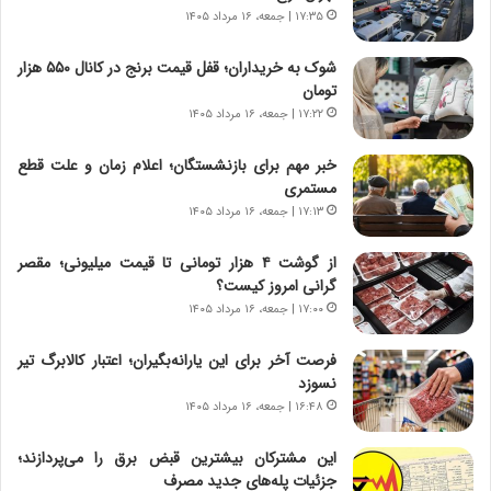
ر
ی
۱۷:۳۵ | جمعه، ۱۶ مرداد ۱۴۰۵
ا
خ
ن‌
ا
شوک به خریداران؛ قفل قیمت برنج در کانال ۵۵۰ هزار
خ
ی
تومان
و
ر
۱۷:۲۲ | جمعه، ۱۶ مرداد ۱۴۰۵
د
ا
ر
ن
خبر مهم برای بازنشستگان؛ اعلام زمان و علت قطع
و
،
مستمری
ر
ه
۱۷:۱۳ | جمعه، ۱۶ مرداد ۱۴۰۵
و
ی
ش
چ
از گوشت ۴ هزار تومانی تا قیمت میلیونی؛ مقصر
ن
گ
گرانی امروز کیست؟
ا
ا
۱۷:۰۰ | جمعه، ۱۶ مرداد ۱۴۰۵
س
ه
ت
ج
فرصت آخر برای این یارانه‌بگیران؛ اعتبار کالابرگ تیر
|
ز
نسوزد
ب
ا
ر
۱۶:۴۸ | جمعه، ۱۶ مرداد ۱۴۰۵
ی
ن
ن
ا
ج
این مشترکان بیشترین قبض برق را می‌پردازند؛
م
ن
جزئیات پله‌های جدید مصرف