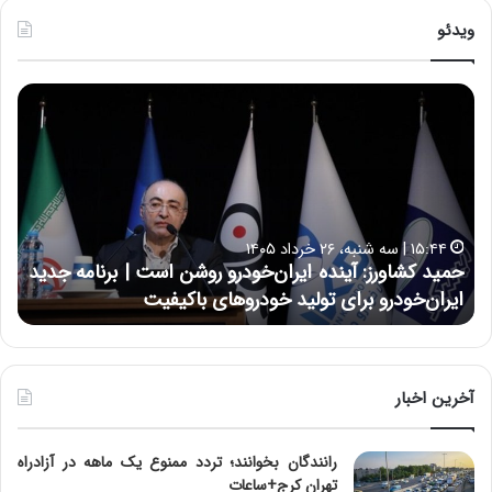
ویدئو
ح
ح
م
س
ی
ی
د
ن
ک
ع
ش
ل
ا
ا
۱۵:۴۴ | سه شنبه، ۲۶ خرداد ۱۴۰۵
و
ی
حمید کشاورز: آینده ایران‌خودرو روشن است | برنامه جدید
ح
ر
ی
ایران‌خودرو برای تولید خودروهای باکیفیت
ن
ز
:
:
د
آ
ر
ی
ط
ن
و
آخرین اخبار
د
ل
ه
ت
رانندگان بخوانند؛ تردد ممنوع یک ماهه در آزادراه
ا
ا
تهران کرج+ساعات
ی
ر