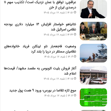
ن‌
ا
عراقچی: توافق با عمان نزدیک است/ تکذیب سهم ۱۱
خ
ی
درصدی ایران از خزر
و
ر
۱۴:۵۱ | شنبه، ۱۷ مرداد ۱۴۰۵
د
ا
ر
ن
نتانیاهو خواستار افزایش ۱۴ میلیارد دلاری بودجه
و
،
نظامی اسرائیل شد
ر
ه
۱۴:۲۴ | شنبه، ۱۷ مرداد ۱۴۰۵
و
ی
ش
چ
وضعیت فاجعه‌بار ناو لینکلن فریاد خانواده‌های
ن
گ
نظامیان مستقر در دریا را بلند کرد
ا
ا
۱۴:۱۹ | شنبه، ۱۷ مرداد ۱۴۰۵
س
ه
ت
ج
آغاز فروش بلیت اتوبوس به مقصد مشهد/ قیمت‌ها
|
ز
اعلام شد
ب
ا
ر
۱۴:۱۵ | شنبه، ۱۷ مرداد ۱۴۰۵
ی
ن
ن
ا
ج
موج تازه تقاضا در بورس؛ ورود ۹ همت پول جدید
م
ن
۱۴:۱۲ | شنبه، ۱۷ مرداد ۱۴۰۵
ه
گ
ج
،
د
ن