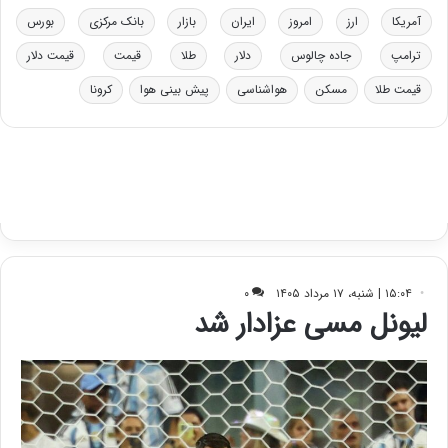
خ
ت
آمریکا
ارز
امروز
ایران
بازار
بانک مرکزی
بورس
و
ی
د
ب
ترامپ
جاده چالوس
دلار
طلا
قیمت
قیمت دلار
ر
ا
قیمت طلا
مسکن
هواشناسی
پیش بینی هوا
کرونا
و
ی
ه
س
ا
ت
ی
د
ب
ا
ک
ی
ف
ی
ت