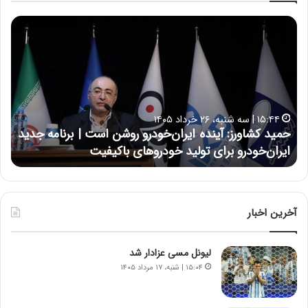
ح
ح
م
س
ی
ی
د
ن
ک
ع
ش
ل
ا
ا
۱۵:۴۴ | سه شنبه، ۲۶ خرداد ۱۴۰۵
و
ی
حمید کشاورز: آینده ایران‌خودرو روشن است | برنامه جدید
ح
ر
ی
ایران‌خودرو برای تولید خودروهای باکیفیت
ن
ز
:
:
د
آ
ر
ی
ط
ن
و
آخرین اخبار
د
ل
ه
ت
لیونل مسی عزادار شد
ا
ا
ی
ر
۱۵:۰۴ | شنبه، ۱۷ مرداد ۱۴۰۵
ر
ی
ا
خ