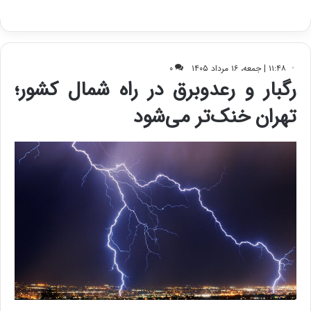
ا
ک
ی
ف
ی
ت