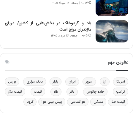
۱۰:۱۳ | جمعه، ۱۶ مرداد ۱۴۰۵
د
م
ر
ق
و
ا
ب
ب
باد و گردوخاک در بخش‌هایی از کشور/ دریای
ر
ل
مازندران مواج است
ا
چ
۱۰:۰۵ | جمعه، ۱۶ مرداد ۱۴۰۵
ی
ن
ت
ی
و
ن
ل
ق
عناوین مهم
ی
د
د
ر
خ
ت
آمریکا
ارز
امروز
ایران
بازار
بانک مرکزی
بورس
و
ی
د
ب
ترامپ
جاده چالوس
دلار
طلا
قیمت
قیمت دلار
ر
ا
قیمت طلا
مسکن
هواشناسی
پیش بینی هوا
کرونا
و
ی
ه
س
ا
ت
ی
د
ب