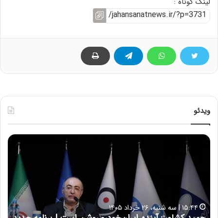
لینک کوتاه :
ویدئو
ح
ح
م
س
ی
ی
د
ن
ک
ع
ش
ل
ا
ا
۱۵:۴۴ | سه شنبه، ۲۶ خرداد ۱۴۰۵
و
ی
حمید کشاورز: آینده ایران‌خودرو روشن است | برنامه جدید
حس