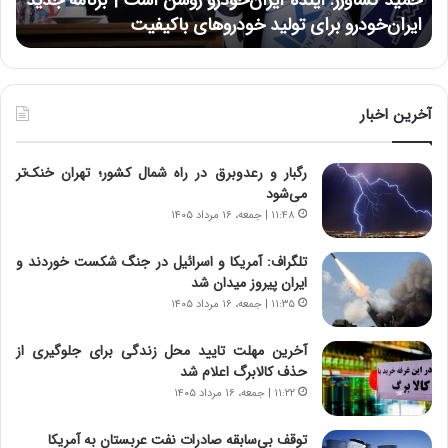
ر
ی
ایران‌خودرو برای تولید خودروهای باکیفیت
نت
ز
:
:
د
آ
ر
ی
ط
ن
و
آخرین اخبار
د
ل
ه
ت
رگبار و رعدوبرق در راه شمال کشور؛ تهران خنک‌تر
ا
ا
می‌شود
ی
ر
ر
ی
۱۱:۴۸ | جمعه، ۱۶ مرداد ۱۴۰۵
ا
خ
ن‌
ا
تلگراف: آمریکا و اسرائیل در جنگ شکست خوردند و
خ
ی
ایران پیروز میدان شد
و
ر
۱۱:۳۵ | جمعه، ۱۶ مرداد ۱۴۰۵
د
ا
ر
ن
آخرین مهلت تایید محل زندگی برای جلوگیری از
و
،
حذف کالابرگ اعلام شد
ر
ه
۱۱:۲۲ | جمعه، ۱۶ مرداد ۱۴۰۵
و
ی
ش
چ
توقف بی‌سابقه صادرات نفت عربستان به آمریکا
ن
گ