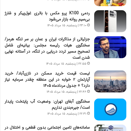
ه
ج
ردمی K100 پرو مکس با باتری غول‌پیکر و شارژ
ز
بی‌سیم روانه بازار می‌شود
ا
۲۳:۱۰ | پنجشنبه، ۱۵ مرداد ۱۴۰۵
ی
ن
ج
جزئیاتی از مذاکرات ایران و عمان بر سر تنگه هرمز/
ن
سخنگوی هیات رئیسه مجلس: بیانیه‌ای شامل
گ
تصحیح مسیر تردد دریایی در تنگه، در آستانه نهایی
،
شدن است
ن
۲۲:۵۵ | پنجشنبه، ۱۵ مرداد ۱۴۰۵
ت
لیست قیمت خرید مسکن در نازی‌آباد/ خرید
و
آپارتمان ۲ خوابه در این منطقه چقدر سرمایه نیاز
ا
دارد؟ + جدول مردادماه ۱۴۰۵
ن
۲۲:۴۶ | پنجشنبه، ۱۵ مرداد ۱۴۰۵
س
ت
سخنگوی آبفای تهران: وضعیت آب پایتخت پایدار
ه
است/ جیره‌بندی نداریم
د
۲۲:۳۱ | پنجشنبه، ۱۵ مرداد ۱۴۰۵
ر
م
سامانه‌های تامین اجتماعی بدون قطعی و اختلال در
ق