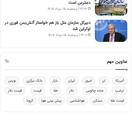
دسترس است
ا
۲۲:۲۲ | پنجشنبه، ۱۵ مرداد ۱۴۰۵
ب
ل
دبیرکل سازمان ملل باز هم خواستار آتش‌بس فوری در
چ
اوکراین شد
ن
۲۲:۱۱ | پنجشنبه، ۱۵ مرداد ۱۴۰۵
ی
ن
ق
د
عناوین مهم
ر
ت
ی
ب
آمریکا
ارز
امروز
ایران
بازار
بانک مرکزی
بورس
ا
ترامپ
جاده چالوس
دلار
طلا
قیمت
قیمت دلار
ی
س
قیمت طلا
مسکن
هواشناسی
پیش بینی هوا
کرونا
ت
د