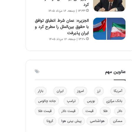
کرد
و
ا
۱۳:۳۳ | جمعه، ۱۶ مرداد ۱۴۰۵
ب
ب
ر
ل
الجزیره: عمان شرط انطباق توافق
ا
چ
با حقوق بین‌الملل را مطرح کرد و
ی
ن
ایران پذیرفت
ت
ی
۱۳:۲۰ | جمعه، ۱۶ مرداد ۱۴۰۵
و
ن
ل
ق
ی
د
د
ر
خ
ت
عناوین مهم
و
ی
د
ب
ر
ا
آمریکا
ارز
امروز
ایران
بازار
و
ی
ه
س
بانک مرکزی
بورس
ترامپ
جاده چالوس
ا
ت
ی
د
دلار
طلا
قیمت
قیمت دلار
قیمت طلا
ب
مسکن
هواشناسی
پیش بینی هوا
کرونا
ا
ک