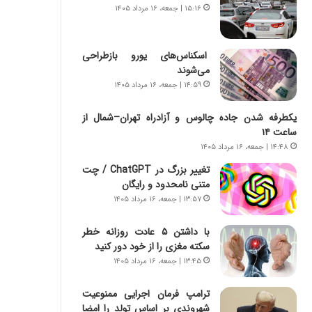
س
ه
۱۵:۱۶ | جمعه، ۱۶ مرداد ۱۴۰۵
ت
ج
|
ز
ب
ا
اسکناس‌های یورو بازطراحی
ر
ی
می‌شوند
ن
ن
۱۴:۵۹ | جمعه، ۱۶ مرداد ۱۴۰۵
ا
ج
م
ن
یکطرفه شدن جاده چالوس و آزادراه تهران–شمال از
ه
گ
ساعت ۱۴
ج
،
۱۴:۴۸ | جمعه، ۱۶ مرداد ۱۴۰۵
د
ن
ی
ت
تغییر بزرگ در ChatGPT / چت
د
و
متنی نامحدود و رایگان
ا
ا
۱۳:۵۷ | جمعه، ۱۶ مرداد ۱۴۰۵
ی
ن
ر
س
با داشتن ۵ عادت روزانه خطر
ا
ت
سکته مغزی را از خود دور کنید
ن‌
ه
۱۳:۴۵ | جمعه، ۱۶ مرداد ۱۴۰۵
خ
د
و
ر
ترامپ فرمان اجرایی ممنوعیت
د
م
شهروندی بر اساس تولد را امضا
ر
ق