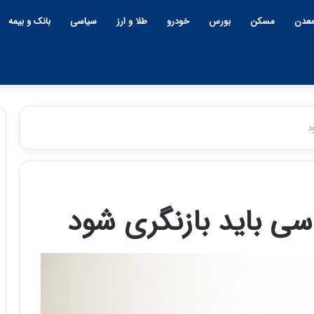
عدن
مسکن
بورس
خودرو
طلا و ارز
سیاسی
بانک و بیمه
د
چ
ی
ن
سی باید بازنگری شود
و
ب
ح
ر
۱۲:۱۸ | دوشنبه، ۱۸ اسفند ۱۴۰۴
ا
چین و بحران خاورمیانه؛ بازند
ن
پنهان یا برنده بزرگ؟
خ