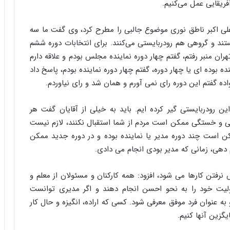
ا
ریقایی عمل می‌کنیم.
ب
ر
علی اکبر ناطق نوری موضوع جالبی را مطرح کرد، وی گفت ما سه
ن
ند و گروهی هم رودربایستی می‌کنند. برای انتخابات دوره ششم
د
ن منبر رفتم، گفتم چهار دوره نماینده مجلس بودم و علاقه دارم
ه
ب
ه بوده ای یا چهار دوره، گفتم چهار دوره نماینده بودم، پاسخ داد
ز
ده گفتم این دوره رای نمی آورم و همان شد و رای نیاوردم.
ر
گ
ن رودربایستی گیر کرده ایم. باید به خیلی از آقایان گفت هر
؟
ی و خستگی ممکن است مردم از شما استقبال نکنند، لازم نیست
ن است چند دوره مدیر یا نماینده بوده و در دوره جدید ممکن
 دهی، زمانی که مدیر بودی انجام می دادی.
نرفتن کارها می شود، افزود: همه کارکنان و مسئولان از معلم و
ئولیت خود را به نحو احسن انجام دهند و اگر مدیری توانست
به عنوان فرد موفق معرفی شود. کسی که اراده، انگیزه و حال کار
ایگزین آنها کنیم.