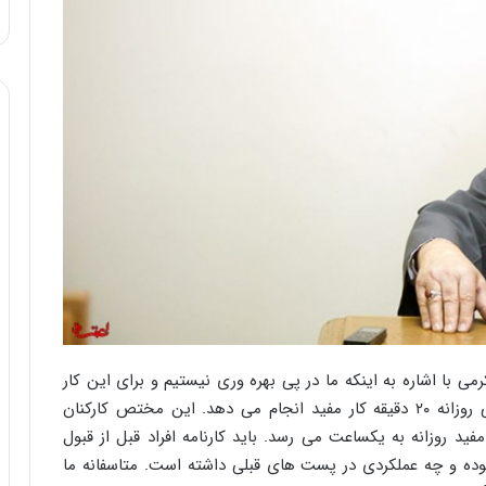
ا
و
ر
م
ی
ا
ن
ه
؛
ب
ا
ز
ن
د
ه
پ
ن
ی با اشاره به اینکه ما در پی بهره وری نیستیم و برای این کار
ه
ساخته نشده ایم، گفت: دستگاه عریض و طویل دولتی روزانه ۲۰ دقیقه کار مفید انجام می دهد. این مختص کارکنان
ا
فید روزانه به یکساعت می رسد. باید کارنامه افراد قبل از قبول
ن
ه و چه عملکردی در پست های قبلی داشته است. متاسفانه ما
ی