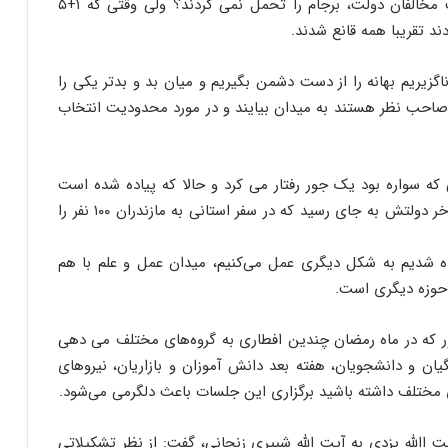
به مقصد و بالعکس انجام نمی شود. خاطرتان هست مخالفان دولت، برجام را تحمل نمی کردند؟ ولی وقتی که ۱+۵
یریم بهانه را از دست دشمن بگیریم و میان بد و بدتر یکی را
 صاحب نظر هستند به میدان بیایند و در مورد محدودیت انتخاب
 که سواره بود یک جور رفتار می کرد و حالا که پیاده شده است
نقش اپوزیسیون را بازی می کند. کار احمدی‌نژاد در اواخر دولتش به جای رسید که در سفر استانی به مازندران ۱۰۰ نفر را
ه شدیم به شکل دیگری عمل می‌کنیم، میدان عمل و علم با هم
 حوزه دیگری است.
ر که در ماه رمضان چندین افطاری به گروه‌های مختلف می دهی
ان و دانشجویان، هفته بعد دانش آموزان و بازاریان، نیروهای
مختلف داشته باشید برگزاری این جلسات باعث دلگرمی می‌شود.
ت االله یزدی به آیت الله شبیری زنجانی، گفت: از نظر تشکیلاتی