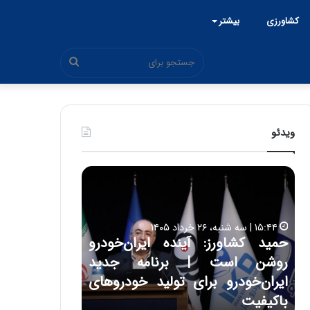
کشاورزی
بیشتر
جستجو
برای
ویدئو
ح
ح
م
س
ی
ی
د
ن
۱۵:۴۴ | سه شنبه، ۲۶ خرداد ۱۴۰۵
ک
ع
حمید کشاورز: آینده ایران‌خودرو
ش
ل
۱۷:۳۹ | سه شنبه، ۲۲ اردیبهشت ۱۴۰۵
روشن است | برنامه جدید
حسین علایی: 
ا
ا
و
ی
ه
ایران‌خودرو برای تولید خودروهای
هیچگاه جز ای
ر
ی
باکیفیت
مقابل چنین ق
ز
: