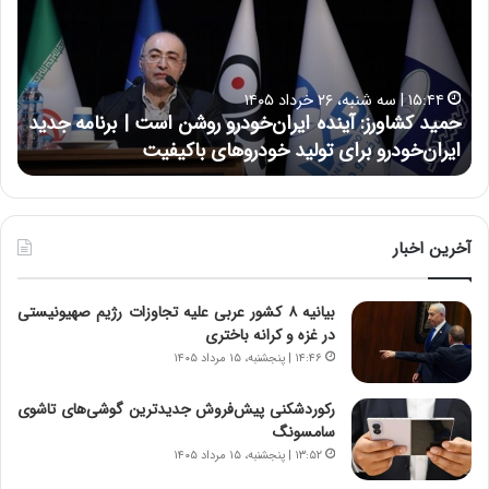
د
ن
ک
ع
ش
ل
ا
ا
۱۵:۴۴ | سه شنبه، ۲۶ خرداد ۱۴۰۵
و
ی
حمید کشاورز: آینده ایران‌خودرو روشن است | برنامه جدید
ح
ر
ی
ایران‌خودرو برای تولید خودروهای باکیفیت
ن
ز
:
:
د
آ
ر
ی
ط
ن
و
آخرین اخبار
د
ل
ه
ت
بیانیه ۸ کشور عربی علیه تجاوزات رژیم صهیونیستی
ا
ا
در غزه و کرانه باختری
ی
ر
ر
ی
۱۴:۴۶ | پنجشنبه، ۱۵ مرداد ۱۴۰۵
ا
خ
ن‌
ا
رکوردشکنی پیش‌فروش جدیدترین گوشی‌های تاشوی
خ
ی
سامسونگ
و
ر
۱۳:۵۲ | پنجشنبه، ۱۵ مرداد ۱۴۰۵
د
ا