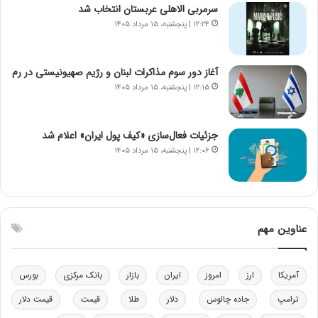
ی
ن
سرمربی الاهلی عربستان انتخاب شد
ر
س
۱۲:۲۴ | پنجشنبه، ۱۵ مرداد ۱۴۰۵
ا
ت
ن‌
ه
خ
د
آغاز دور سوم مذاکرات لبنان و رژیم صهیونیستی در رم
و
ر
۱۲:۱۵ | پنجشنبه، ۱۵ مرداد ۱۴۰۵
د
م
ر
ق
و
ا
ب
ب
جزئیات فعال‌سازی «کیف پول ایران» اعلام شد
ر
ل
۱۲:۰۶ | پنجشنبه، ۱۵ مرداد ۱۴۰۵
ا
چ
ی
ن
ت
ی
و
ن
ل
ق
عناوین مهم
ی
د
د
ر
خ
ت
آمریکا
ارز
امروز
ایران
بازار
بانک مرکزی
بورس
و
ی
د
ب
ترامپ
جاده چالوس
دلار
طلا
قیمت
قیمت دلار
ر
ا