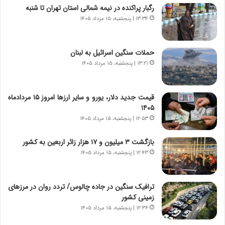
ر
ن
رگبار پراکنده در نیمه شمالی استان تهران تا شنبه
و
،
۱۳:۳۴ | پنجشنبه، ۱۵ مرداد ۱۴۰۵
ر
ه
و
ی
ش
چ
حملات سنگین اسرائیل به لبنان
ن
گ
۱۳:۲۱ | پنجشنبه، ۱۵ مرداد ۱۴۰۵
ا
ا
س
ه
ت
ج
قیمت جدید دلار، یورو و سایر ارزها امروز ۱۵ مردادماه
|
ز
۱۴۰۵
ب
ا
ر
۱۲:۵۳ | پنجشنبه، ۱۵ مرداد ۱۴۰۵
ی
ن
ن
ا
ج
بازگشت ۳ میلیون و ۱۷ هزار زائر اربعین به کشور
م
ن
۱۲:۴۳ | پنجشنبه، ۱۵ مرداد ۱۴۰۵
ه
گ
ج
،
د
ن
ترافیک سنگین در جاده چالوس/ تردد روان در مرزهای
ی
ت
زمینی کشور
د
و
۱۲:۳۶ | پنجشنبه، ۱۵ مرداد ۱۴۰۵
ا
ا