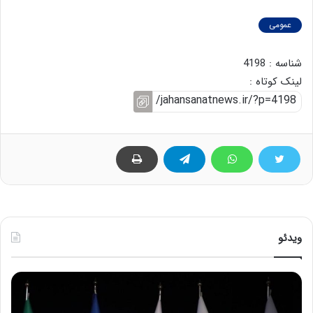
عمومی
شناسه : 4198
لینک کوتاه :
ویدئو
ح
ح
م
س
ی
ی