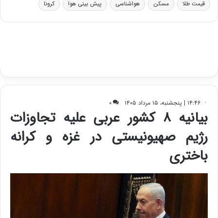
قیمت طلا
مسکن
هواشناسی
پیش بینی هوا
کرونا
و
ی
ه
س
ا
ت
ی
د
ب
ا
ک
ی
ف
ی
ت