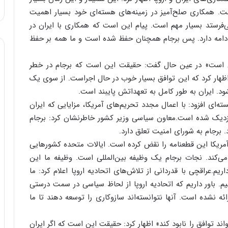
ا
. همکاری صلح‌آمیز در زمینه‌های هسته‌ای خود بسیار اهمیت
و
ی‌فرستد بسیار مهم است. پیام این است که همکاری با ایران در
ر
دامه دارد. پس برجام همچنان حفظ شده است و ما همه بر حفظ
م
ی
ا
سی است» در عین حال گفت: حقیقت این است که برجام در خطر
ن
 اظهار کرد که این توافق بسیار خوب در حال اجراست. از سوی یک
ه
د. ایران به طور کامل به تعهداتش پایبند است.
؛
ب
‌ای افزود: با اعمال مجدد تحریم‌های آمریکا، مزایایی که ایران
ا
نزدیک شده است.معاون سیاسی وزیر کشور خاطرنشان کرد: برجام
ز
د. برجام به شورای امنیت تعلق دارد.
ن
ی امنیت اعلام کرد: آمریکا این قطعنامه را نقض کرده است. ایالات متحده کشورهایی
د
ه
ی‌کند. نجات برجام یک وظیفه بین‌المللی است. وظیفه ما این
پ
م.عراقچی با قدردانی از تلاش‌های اتحادیه اروپا اعلام کرد: ما
ن
انیم. باور داریم که اتحادیه اروپا از لحاظ سیاسی در سمت درستی
ه
ئه نشده است. آنها نتوانسته‌اند سازوکاری را توسعه دهند تا ما
ا
ن
ی
اند توافق را نابود کند» اظهار کرد: حقیقت این است که اگر ایران