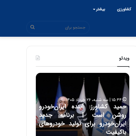
کشاورزی
بیشتر
جستجو
برای
ویدئو
ح
ح
م
س
ی
ی
د
ن
۱۵:۴۴ | سه شنبه، ۲۶ خرداد ۱۴۰۵
ک
ع
حمید کشاورز: آینده ایران‌خودرو
ش
ل
۱۷:۳۹ | سه شنبه، ۲۲ اردیبهشت ۱۴۰۵
روشن است | برنامه جدید
حسین علایی: 
ا
ا
و
ی
ه
ایران‌خودرو برای تولید خودروهای
هیچگاه جز ای
ر
ی
باکیفیت
مقابل چنین ق
ز
: