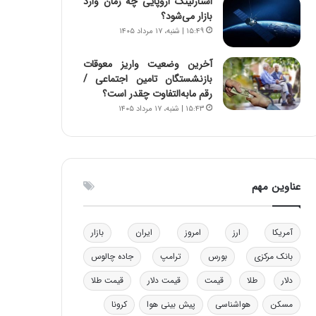
استارلینک اروپایی چه زمان وارد
و
ا
بازار می‌شود؟
ب
ب
۱۵:۴۹ | شنبه، ۱۷ مرداد ۱۴۰۵
ر
ل
ا
چ
آخرین وضعیت واریز معوقات
ی
ن
بازنشستگان تامین اجتماعی /
ت
ی
رقم مابه‌التفاوت چقدر است؟
و
ن
۱۵:۴۳ | شنبه، ۱۷ مرداد ۱۴۰۵
ل
ق
ی
د
د
ر
خ
ت
و
ی
عناوین مهم
د
ب
ر
ا
و
ی
آمریکا
ارز
امروز
ایران
بازار
ه
س
ا
ت
بانک مرکزی
بورس
ترامپ
جاده چالوس
ی
د
ب
دلار
طلا
قیمت
قیمت دلار
قیمت طلا
ا
مسکن
هواشناسی
پیش بینی هوا
کرونا
ک