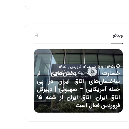
ی
ف
ی
ت