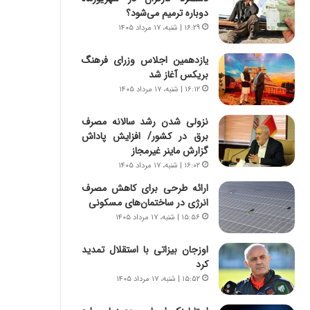
س
ه
دوباره ترمیم می‌شود؟
ت
ج
۱۶:۲۹ | شنبه، ۱۷ مرداد ۱۴۰۵
|
ز
ب
ا
یازدهمین اجلاس وزرای فرهنگ
ر
ی
بریکس آغاز شد
ن
ن
ا
۱۶:۱۲ | شنبه، ۱۷ مرداد ۱۴۰۵
ج
م
ن
ه
گ
نزولی شدن رشد سالانه مصرف
ج
،
برق در کشور/ افزایش پاداش
د
ن
گزارش ماینر غیرمجاز
ی
ت
۱۶:۰۲ | شنبه، ۱۷ مرداد ۱۴۰۵
د
و
ارائه طرحی برای کاهش مصرف
ا
ا
انرژی در ساختمان‌های مسکونی
ی
ن
۱۵:۵۶ | شنبه، ۱۷ مرداد ۱۴۰۵
ر
س
ا
ت
اوزجان بیزاتی با استقلال تمدید
ن‌
ه
کرد
خ
د
و
ر
۱۵:۵۲ | شنبه، ۱۷ مرداد ۱۴۰۵
د
م
ر
ق