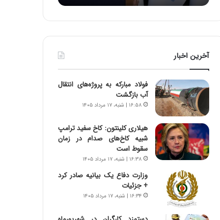
:
د
آ
ر
ی
ط
ن
و
د
ل
آخرین اخبار
ه
ت
ا
ا
ی
ر
فولاد مبارکه به پروژه‌های انتقال
ر
ی
آب بازگشت
ا
خ
۱۶:۵۸ | شنبه، ۱۷ مرداد ۱۴۰۵
ن‌
ا
خ
ی
هیلاری کلینتون: کاخ سفید ترامپ
و
ر
شبیه کاخ‌های صدام در زمان
د
ا
سقوط است
ر
ن
۱۶:۳۸ | شنبه، ۱۷ مرداد ۱۴۰۵
و
،
ر
ه
وزارت دفاع یک بیانیه صادر کرد
و
ی
+ جزئیات
ش
چ
۱۶:۳۴ | شنبه، ۱۷ مرداد ۱۴۰۵
ن
گ
ا
ا
دستمزد کارگران در شهریورماه