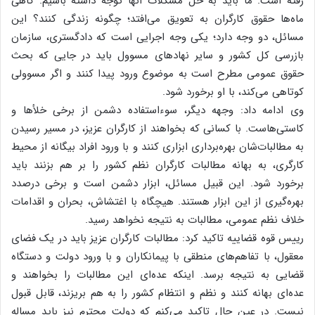
رفته است. ما باید به حل مشکلات آنها توجه داشته باشیم. گاهی
ماه‌ها حقوق کارگران به تعویق می‌افتد؛ چگونه زندگی کنند؟ این
مسائل، دو وجه دارد؛ یکی وجه اجرایی است که دادگستری، سازمان
بازرسی کل کشور و سایر نهادهای مسوول باید در جایی که بحث
حقوق عمومی مطرح است به موضوع ورود پیدا کنند و اگر مسوولی
کوتاهی می‌کند، با او برخورد شود.
وی ادامه داد: وجهه دیگر، سوء‌استفاده دشمن از برخی خلأها و
کاستی‌هاست. با کسانی که بخواهند از کارگران عزیز، در مسیر رسیدن
به مطالبات‌شان بهره‌برداری ابزاری کنند و با ورود افراد بیگانه از محیط
کارگری، به بهانه مطالبات کارگران نظم کشور را بر هم بزنند باید
برخورد شود. این قبیل مسائل، ابزار دشمن است و برخی در‌صدد
بهره‌گیری از این ابزار هستند. هیچگاه با اغتشاش، بحران و اقدامات
خلاف نظم عمومی، مطالبات به نتیجه نخواهد رسید.
رییس قوه قضاییه تاکید کرد: مطالبات کارگران عزیز باید در یک فضای
معقول، با تفاهم‌های منطقی با پیمانکاران و با ورود دولت و دستگاه
قضایی به نتیجه برسد. اینکه عده‌ای این مطالبات را بخواهند و
عده‌ای بهانه کنند و نظم و انتظام کشور را به هم بریزند، قابل قبول
نیست. در عین حال تاکید می‌کنم که دولت محترم نیز باید مساله