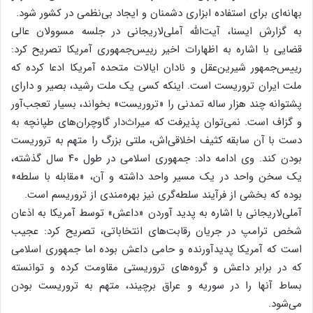
بهانه‌ای برای استفاده ابزاری دشمنان و ایجاد بی‌نظمی در کشور شود.
به گزارش ایسنا، آیت‌الله آملی‌لاریجانی در جلسه مسوولان عالی
قضایی با اشاره به اظهارات اخیر رییس‌جمهوری آمریکا تصریح کرد:
رییس‌جمهور شیرین‌عقل و نادان ایالات متحده آمریکا ادعا کرده که
ملت ایران تروریست است. اینکه کسی یک ملت رشید، بصیر و دارای
پشتوانه چند هزار ساله تمدنی را «تروریست» بخواند، بسیار تعجب‌آور
و گزاف است. نمی‌توان پذیرفت که میراث‌دار گاوچران‌های طپانچه به
دست با آن سابقه کثیف اخلاقی‌اش، ملتی بزرگ را متهم به تروریست
بودن کند. وی ادامه داد: جمهوری اسلامی در طول ۴۰ سال گذشته،
یک سخن واحد در یک مسیر واحد داشته و آن، «مقابله با سلطه»
بوده که بخشی از فرآیند سلطه‌گری نیز بهره‌مندی از تروریسم است.
آملی‌لاریجانی با اشاره به پدید آوردن «داعش» توسط آمریکا به اذعان
شخص ترامپ در جریان رقابت‌های انتخاباتی، تصریح کرد: عجیب
است که آمریکا پدیدآورنده و حامی داعش بوده اما جمهوری اسلامی
که در برابر داعش و گروه‌های تروریستی مقاومت کرده و توانسته
بساط آنها را در سوریه و عراق برچیند، متهم به تروریست بودن
می‌شود.