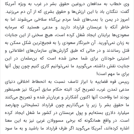
وی خطاب به مدافعان دروغین حقوق بشر در غرب به ویژه آمریکا
گفت: ننگتان باد با این ارزش‌ها و حقوق بشری که از آن دم می‌زنید.
امروز در یمن با بمب‌های شما مردم بی‌گناه سلاخی می‌شوند اما به
خاطر آنکه با عربستان قرارداد دارید و مدعی هستید که سرمایه
سعودی‌ها برایتان ایجاد شغل کرده است، هیچ سخنی از این جنایات
به زبان نمی‌آورید. آن خبرنگار سعودی را به فجیع‌ترین شکل ممکن به
قتل رساندند و در حالی که طبق گزارش‌های سازمان‌های اطلاعاتی و
امنیتی خودتان برای شما محرز شده است که بن‌سلمان در این
جنایت نقش داشته، می‌گویید ما نمی‌توانیم کاری کنیم چون پول آنها
برای ما مهم است!
رییس قوه قضاییه با ابراز تاسف نسبت به انحطاط اخلاقی دنیای
مدعی تمدن غرب، تصریح کرد: البته حکام سابق آمریکا نیز همینطور
بودند اما وقاحت آنها اکنون آشکارتر و عریان‌تر شده و تصریح می‌کنند
ما حقوق بشر را زیر پا می‌گذاریم چون قرارداد تسلیحاتی چهارصد
میلیارد دلاری بسته‌ایم و پول عربستان در کشور ما شغل ایجاد کرده
است. در واقع همانگونه که برخی مسوولان غربی نیز به این معنا
اشاره کرده‌اند، آمریکا می‌گوید اگر طرف قرارداد ما باشید و به ما سود