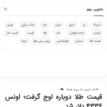
و
ن
ل
ق
عناوین مهم
ی
د
د
ر
خ
ت
آمریکا
ارز
امروز
ایران
بازار
بانک مرکزی
بورس
و
ی
د
ب
ترامپ
جاده چالوس
دلار
طلا
قیمت
قیمت دلار
ر
ا
قیمت طلا
مسکن
هواشناسی
پیش بینی هوا
کرونا
و
ی
ه
س
ا
ت
ی
د
ب
ا
ک
ی
ف
ی
ت