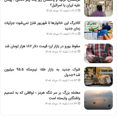
م
ن
علیه ایران یا اسرائیل؟
ه
گ
۰۹:۰۹ | شنبه، ۱۷ مرداد ۱۴۰۵
ج
،
د
ن
کالابرگ این خانوارها تا شهریور شارژ نمی‌شود؛ جزئیات
ی
ت
زمان جدید
د
و
۰۹:۰۰ | شنبه، ۱۷ مرداد ۱۴۰۵
ا
ا
ی
ن
سقوط یورو در بازار ارز؛ قیمت دلار ۱۸۷ هزار تومان شد
ر
س
۰۸:۵۱ | شنبه، ۱۷ مرداد ۱۴۰۵
ا
ت
ن‌
ه
خ
د
شوک جدید به بازار طلا؛ نیم‌سکه ۹۵.۵ میلیون
و
ر
شد+جدول
د
م
۰۸:۴۳ | شنبه، ۱۷ مرداد ۱۴۰۵
ر
ق
و
ا
ب
ب
معامله بزرگ بر سر تنگه هرمز ؛ توافقی که به تصمیم
ر
ل
واشنگتن وابسته است
ا
چ
۰۸:۳۶ | شنبه، ۱۷ مرداد ۱۴۰۵
ی
ن
ت
ی