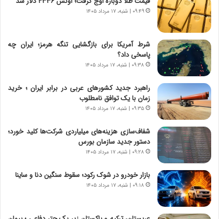
قیمت طلا دوباره اوج گرفت؛ اونس ۴۳۳۶ دلار شد
ا
ا
ی
ر
۰۹:۴۹ | شنبه، ۱۷ مرداد ۱۴۰۵
ر
ی
ا
خ
ن‌
ا
شرط آمریکا برای بازگشایی تنگه هرمز؛ ایران چه
خ
ی
پاسخی داد؟
و
ر
۰۹:۳۸ | شنبه، ۱۷ مرداد ۱۴۰۵
د
ا
ر
ن
راهبرد جدید کشورهای عربی در برابر ایران ؛ خرید
و
،
زمان با یک توافق نامطلوب
ر
ه
۰۹:۳۵ | شنبه، ۱۷ مرداد ۱۴۰۵
و
ی
ش
چ
شفاف‌سازی هزینه‌های میلیاردی شرکت‌ها کلید خورد؛
ن
گ
دستور جدید سازمان بورس
ا
ا
۰۹:۲۸ | شنبه، ۱۷ مرداد ۱۴۰۵
س
ه
ت
ج
بازار خودرو در شوک رکود؛ سقوط سنگین دنا و ساینا
|
ز
ب
۰۹:۱۸ | شنبه، ۱۷ مرداد ۱۴۰۵
ا
ر
ی
ن
ن
ا
ج
عربستان، ترکیه و پاکستان زیر یک چتر دفاعی ؛ پیمان