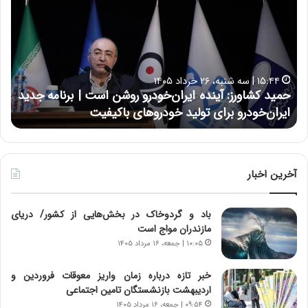
ی
ی
د
ن
ک
ع
ش
ل
ا
ا
۱۵:۴۴ | سه شنبه، ۲۶ خرداد ۱۴۰۵
و
ی
حمید کشاورز: آینده ایران‌خودرو روشن است | برنامه جدید
ح
ر
ی
ایران‌خودرو برای تولید خودروهای باکیفیت
ن
ز
:
:
د
آ
ر
ی
ط
ن
و
آخرین اخبار
د
ل
ه
ت
باد و گردوخاک در بخش‌هایی از کشور/ دریای
ا
ا
مازندران مواج است
ی
ر
ر
ی
۱۰:۰۵ | جمعه، ۱۶ مرداد ۱۴۰۵
ا
خ
ن‌
ا
خبر تازه درباره زمان واریز معوقات فروردین و
خ
ی
اردیبهشت بازنشستگان تامین اجتماعی
و
ر
۰۹:۵۴ | جمعه، ۱۶ مرداد ۱۴۰۵