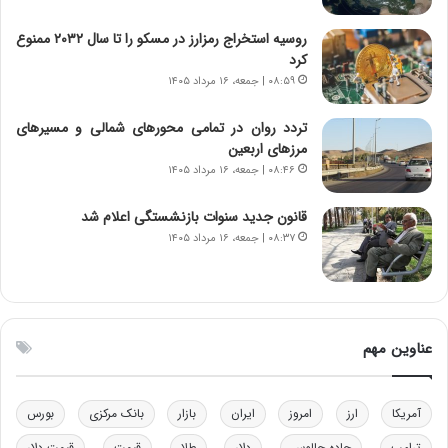
ا
ا
ی
ن
روسیه استخراج رمزارز در مسکو را تا سال ۲۰۳۲ ممنوع
ر
س
کرد
ا
ت
۰۸:۵۹ | جمعه، ۱۶ مرداد ۱۴۰۵
ن‌
ه
خ
د
تردد روان در تمامی محورهای شمالی و مسیرهای
و
ر
مرزهای اربعین
د
م
۰۸:۴۶ | جمعه، ۱۶ مرداد ۱۴۰۵
ر
ق
و
ا
ب
ب
قانون جدید سنوات بازنشستگی اعلام شد
ر
ل
۰۸:۳۷ | جمعه، ۱۶ مرداد ۱۴۰۵
ا
چ
ی
ن
ت
ی
و
ن
ل
ق
عناوین مهم
ی
د
د
ر
خ
ت
آمریکا
ارز
امروز
ایران
بازار
بانک مرکزی
بورس
و
ی
د
ب
ترامپ
جاده چالوس
دلار
طلا
قیمت
قیمت دلار