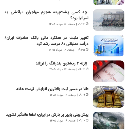
د
ا
ر
ن
چه کسی پشت‌پرده هجوم مهاجران مراکشی به
و
،
اسپانیا بود؟
ر
ه
۰۹:۴۶ | جمعه، ۱۶ مرداد ۱۴۰۵
و
ی
ش
چ
تغییر مثبت در عملکرد مالی بانک صادرات ایران/
ن
گ
درآمد عملیاتی ۸۰ درصد رشد کرد
ا
ا
۰۹:۳۵ | جمعه، ۱۶ مرداد ۱۴۰۵
س
ه
ت
ج
زلزله ۴ ریشتری بندرلنگه را لرزاند
|
ز
ب
۰۹:۲۶ | جمعه، ۱۶ مرداد ۱۴۰۵
ا
ر
ی
ن
ن
ا
ج
طلا در مسیر ثبت بالاترین افزایش قیمت هفته
م
ن
۰۹:۱۹ | جمعه، ۱۶ مرداد ۱۴۰۵
ه
گ
ج
،
د
ن
پیش‌بینی پاییز پر بارش در ایران؛ لطفا غافلگیر نشوید
ی
ت
۰۹:۱۰ | جمعه، ۱۶ مرداد ۱۴۰۵
د
و