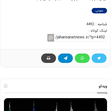
عمومی
شناسه : 4492
لینک کوتاه :
ویدئو
ح
ح
م
س