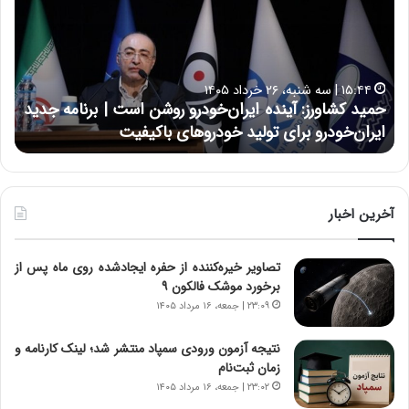
ی
ی
د
ن
ک
ع
ش
ل
ا
ا
۱۵:۴۴ | سه شنبه، ۲۶ خرداد ۱۴۰۵
و
ی
حمید کشاورز: آینده ایران‌خودرو روشن است | برنامه جدید
ح
ر
ی
ایران‌خودرو برای تولید خودروهای باکیفیت
ن
ز
:
:
د
آ
ر
ی
ط
ن
و
آخرین اخبار
د
ل
ه
ت
تصاویر خیره‌کننده از حفره ایجادشده روی ماه پس از
ا
ا
برخورد موشک فالکون ۹
ی
ر
ر
ی
۲۳:۰۹ | جمعه، ۱۶ مرداد ۱۴۰۵
ا
خ
ن‌
ا
نتیجه آزمون ورودی سمپاد منتشر شد؛ لینک کارنامه و
خ
ی
زمان ثبت‌نام
و
ر
۲۳:۰۲ | جمعه، ۱۶ مرداد ۱۴۰۵
د
ا