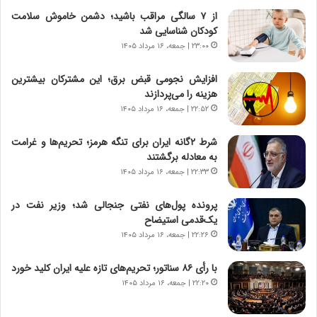
ر
ن
از ۷ سالگی مراقب باشید؛ دشمن خاموش سلامت
و
،
کودکان شناسایی شد
ر
ه
۲۳:۰۰ | جمعه، ۱۶ مرداد ۱۴۰۵
و
ی
ش
چ
افزایش نجومی قبض برق؛ این مشترکان بیشترین
ن
گ
هزینه را می‌پردازند
ا
ا
۲۲:۵۲ | جمعه، ۱۶ مرداد ۱۴۰۵
س
ه
ت
ج
شرط ۲گانه ایران برای تنگه هرمز؛ تحریم‌ها و غرامت
|
ز
به معادله برگشتند
ب
ا
ر
۲۲:۳۳ | جمعه، ۱۶ مرداد ۱۴۰۵
ی
ن
ن
ا
ج
پرونده پول‌های نفتی جنجالی شد؛ وزیر نفت در
م
ن
یک‌قدمی استیضاح
ه
گ
۲۲:۲۶ | جمعه، ۱۶ مرداد ۱۴۰۵
ج
،
د
ن
با رأی ۸۶ سناتور؛ تحریم‌های تازه علیه ایران کلید خورد
ی
ت
۲۲:۲۰ | جمعه، ۱۶ مرداد ۱۴۰۵
د
و
ا
ا