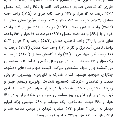
شاخص‌های صنایع تالار شیشه‌ای با کاهش گسترده مواجه شدند به
طوری که شاخص صنایع «‌محصولات کاغذ با ۴۵۰ واحد رشد معادل
۲۶/۳ درصد به ۱۴ هزار و ۲۴۷ واحد، کانه فلزی با (۱۷۱۵) واحد افت
معادل (۰۹/۳) درصد به ۵۳ هزار و ۷۱۳ واحد، فرآورده‌های نفتی با
(۲۱۰۲۲) واحد کاهش معادل (۱۹/۳) درصد به ۶۳۷ هزار و ۲۱۳ واحد،
خودرو با (۶۶۰) واحد افت معادل (۲۶/۳) درصد به ۱۹ هزار و ۶۱۲ واحد،
سایر مالی با (۹۲) واحد کاهش، معادل (۵۰/۳) درصد به ۲ هزار و ۵۳۷
واحد، تامین آب، برق و گاز با (۱۷) واحد افت معادل (۷۲/۳) درصد به
۴۶۱ واحد، فنی مهندسی با (۵۴) واحد کاهش معادل (۸۴/۴) درصد به
یک هزار و ۶۷ واحد» رسید. در عین حال نگاهی به آمارهای معاملاتی
روز گذشته بازار سهام مشخص می‌کند: قیمت سهام نمادهای «غشهد،
چکاران، سبجنو، غبشهر، کترام، غمارگ و کفپارس» بیشترین افزایش
قیمت و نمادهای «کرماشا، کسعدی، شخارک، وتوس، ولصنم، قپیرا و
رمپنا» بیشترین کاهش قیمت را در بازار سهام رقم زدند. به این
ترتیب، در پایان آخرین روز معاملاتی بورس در هفته جاری، در ۱۳۲
هزار و ۴۶۰ نوبت معاملاتی، یک میلیارد و ۵۶۸ میلیون برگه اوراق
بهادار به ارزش ۴ هزار و ۵۷۳ میلیارد تومان در بورس معامله شد و
ارزش بازار به ۶۲۲ هزار و ۷۲۹ میلیارد تومان رسید.