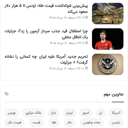
ی
ن
پیش‌بینی شوکه‌کننده قیمت طلا؛ اونس تا ۵ هزار دلار
ر
س
صعود می‌کند
ا
ت
۲۲:۱۷ | جمعه، ۱۶ مرداد ۱۴۰۵
ن‌
ه
خ
د
چرا استقلال قید جذب سردار آزمون را زد؟؛ جزئیات
و
ر
یک انتقال منتفی
د
م
۲۲:۱۱ | جمعه، ۱۶ مرداد ۱۴۰۵
ر
ق
و
ا
ب
ب
تحریم جدید آمریکا علیه ایران چه کسانی را نشانه
ر
ل
گرفت؟ + جزئیات
ا
چ
۲۲:۰۰ | جمعه، ۱۶ مرداد ۱۴۰۵
ی
ن
ت
ی
و
ن
ل
ق
عناوین مهم
ی
د
د
ر
خ
ت
آمریکا
ارز
امروز
ایران
بازار
بانک مرکزی
بورس
و
ی
د
ب
ترامپ
جاده چالوس
دلار
طلا
قیمت
قیمت دلار