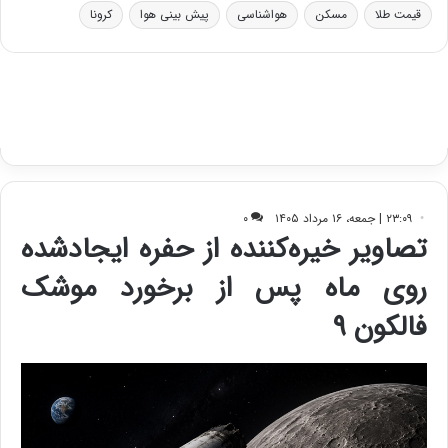
ر
ا
قیمت طلا
مسکن
هواشناسی
پیش بینی هوا
کرونا
و
ی
ه
س
ا
ت
ی
د
ب
ا
ک
ی
ف
ی
ت