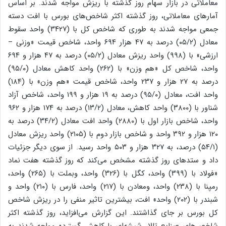
معاملاتی در بازار سهام روز گذشته با ریزش مواجه شدند. بر اساس
آمارهای معاملاتی، روز گذشته اکثر شاخص‌های بورس با افت دسته
جمعی مواجه شدند به طوری که شاخص کل با (۳۴۲۷) واحد سقوط
معادل (۰۵/۲) درصد به ۴۷ هزار ۶۹۴ واحد، شاخص قیمت «وزنی –
ارزشی» با (۹۹۸) واحد ریزش معادل (۰۵/۲) درصد به ۴۷ هزار و ۶۹۴
واحد، شاخص کل «هم وزن» با (۲۶۲) واحد کاهش معادل (۹۵/۰)
درصد به ۲۷ هزار و ۲۳۷ واحد، شاخص قیمت «هم وزن» با (۱۸۴)
واحد افت، معادل (۹۵/۰) درصد به ۱۹ هزار و ۱۹۹ واحد، شاخص آزاد
شناور با (۳۸۰۰) واحد کاهش، معادل (۱۳/۲) درصد به ۱۷۴ هزار و ۹۶۲
واحد، شاخص بازار اول با (۲۸۸۰) واحد افت معادل (۳۴/۲) درصد به
۱۲۰ هزار و ۳۹۲ واحد و شاخص بازار دوم با (۲۱۰۵) واحد ریزش معادل
(۵۴/۱) درصد، به ۳۲۷ هزار و ۵۰۳ واحد رسید. از سوی دیگر جزئیات
داد و ستدهای روز گذشته مشخص می‌کند که روز گذشته هفت نماد
«فولاد با (۳۹۹) واحد، کگل با (۳۲۶) واحد، وبملت با (۲۶۵) واحد،
رمپنا با (۲۳۸) واحد، ومعادن با (۲۱۷) واحد، فارس با (۲۱۰) واحد و
شبندر با (۲۰۲) واحد» افت، بیشترین تاثیر منفی را در ریزش شاخص
کل بورس بر جای گذاشتند. این گزارش می‌افزاید، روز گذشته اکثر