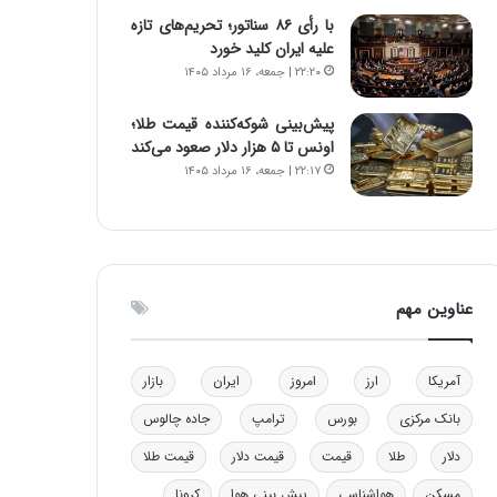
و
ا
با رأی ۸۶ سناتور؛ تحریم‌های تازه
ب
ب
علیه ایران کلید خورد
ر
ل
۲۲:۲۰ | جمعه، ۱۶ مرداد ۱۴۰۵
ا
چ
ی
ن
پیش‌بینی شوکه‌کننده قیمت طلا؛
ت
ی
اونس تا ۵ هزار دلار صعود می‌کند
و
ن
۲۲:۱۷ | جمعه، ۱۶ مرداد ۱۴۰۵
ل
ق
ی
د
د
ر
خ
ت
و
ی
د
ب
عناوین مهم
ر
ا
و
ی
ه
س
آمریکا
ارز
امروز
ایران
بازار
ا
ت
ی
د
بانک مرکزی
بورس
ترامپ
جاده چالوس
ب
دلار
طلا
قیمت
قیمت دلار
قیمت طلا
ا
ک
مسکن
هواشناسی
پیش بینی هوا
کرونا