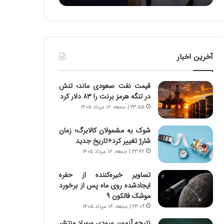
:
د
آ
ر
ی
ط
ن
و
د
ل
آخرین اخبار
ه
ت
ا
ا
ی
ر
قیمت نفت صعودی ماند؛ تنش
ر
ی
در تنگه هرمز برنت را ۸۳ دلار کرد
ا
خ
۲۳:۵۵ | جمعه، ۱۶ مرداد ۱۴۰۵
ن‌
ا
خ
ی
شوک به مشمولان کالابرگ؛ زمان
و
ر
شارژ تغییر کرد+تاریخ جدید
د
ا
۲۳:۴۲ | جمعه، ۱۶ مرداد ۱۴۰۵
ر
ن
و
،
ر
ه
تصاویر خیره‌کننده از حفره
و
ی
ایجادشده روی ماه پس از برخورد
ش
چ
موشک فالکون ۹
ن
گ
۲۳:۰۹ | جمعه، ۱۶ مرداد ۱۴۰۵
ا
ا
نتیجه آزمون ورودی سمپاد منتشر