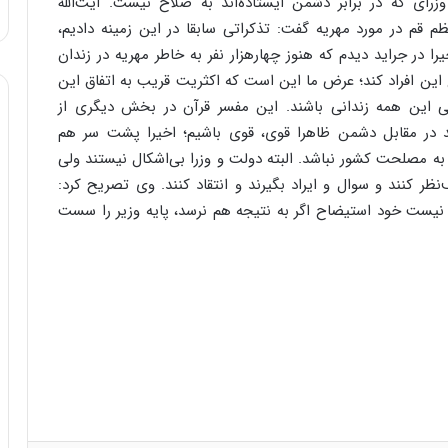
زرای که در برابر دشمن ایستاده‌اند به صلاح نیست‌. آیت‌الله
ا
 قم در مورد مهریه گفت: تذکراتی سابقا در این زمینه دادیم،
و
ا در جراید دیدم که هنوز چهارهزار نفر به خاطر مهریه در زندان
ر
م
نه ۷۰۰ میلیون تومان خرج این افراد کند؛ عرض ما این است که اکثریت قریب به اتفاق این
ی
می این همه زندانی باشند‌. این مفسر قرآن در بخش دیگری از
ا
د در مقابل دشمن ظاهرا قوی، قوی باشیم؛ اخیرا پشت سر هم
ن
ا به مصلحت کشور نباشد. البته دولت و وزرا بی‌اشکال نیستند ولی
ه
؛
کنند و سوال و ایراد بگیرند و انتقاد کنند‌. وی تصریح کرد:
ب
ح نیست خود استیضاح اگر به نتیجه هم نرسد، پایه وزیر را سست
ا
ز
ن
د
ه
پ
ن
ه
ا
ن
ی