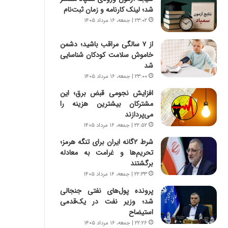
س
ه
شد؛ لینک کارنامه و زمان ثبت‌نام
ت
ج
۲۳:۰۲ | جمعه، ۱۶ مرداد ۱۴۰۵
|
ز
ب
ا
از ۷ سالگی مراقب باشید؛ دشمن
ر
ی
خاموش سلامت کودکان شناسایی
ن
ن
شد
ا
ج
م
۲۳:۰۰ | جمعه، ۱۶ مرداد ۱۴۰۵
ن
ه
گ
افزایش نجومی قبض برق؛ این
ج
،
مشترکان بیشترین هزینه را
د
ن
می‌پردازند
ی
ت
۲۲:۵۲ | جمعه، ۱۶ مرداد ۱۴۰۵
د
و
ا
شرط ۲گانه ایران برای تنگه هرمز؛
ا
ی
تحریم‌ها و غرامت به معادله
ن
ر
برگشتند
س
ا
ت
۲۲:۳۳ | جمعه، ۱۶ مرداد ۱۴۰۵
ن‌
ه
پرونده پول‌های نفتی جنجالی
خ
د
شد؛ وزیر نفت در یک‌قدمی
و
ر
استیضاح
د
م
۲۲:۲۶ | جمعه، ۱۶ مرداد ۱۴۰۵
ر
ق