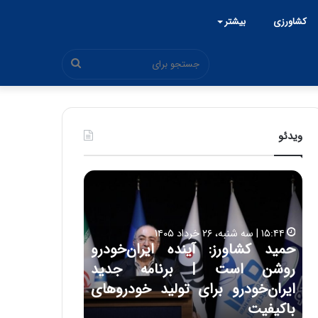
کشاورزی
بیشتر
جستجو
برای
ویدئو
ح
ح
م
س
ی
ی
د
ن
۱۵:۴۴ | سه شنبه، ۲۶ خرداد ۱۴۰۵
ک
ع
حمید کشاورز: آینده ایران‌خودرو
ش
ل
۱۷:۳۹ | سه شنبه، ۲۲ اردیبهشت ۱۴۰۵
روشن است | برنامه جدید
حسین علایی: 
ا
ا
و
ی
ه
ایران‌خودرو برای تولید خودروهای
هیچگاه جز ای
ر
ی
باکیفیت
مقابل چنین ق
ز
: