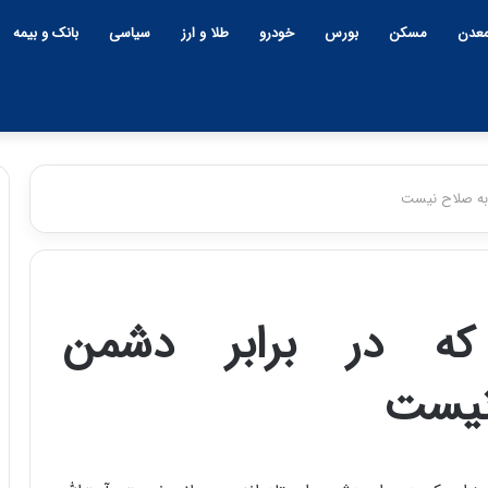
عدن
مسکن
بورس
خودرو
طلا و ارز
سیاسی
بانک و بیمه
د به صلاح نیست
چ
ی
ن
که در برابر دشمن
و
ب
 نیست
ح
ر
۱۲:۱۸ | دوشنبه، ۱۸ اسفند ۱۴۰۴
ا
چین و بحران خاورمیانه؛ بازند
ن
پنهان یا برنده بزرگ؟
خ