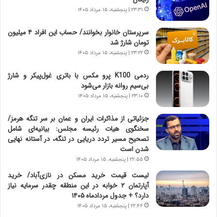
ه
ص
۲۳:۳۱ | پنجشنبه، ۱۵ مرداد ۱۴۰۵
ی
ا
چ
د
سرپرستان خانوار بخوانند/ حساب این افراد ۴ میلیون
گ
ا
تومان شارژ شد
ا
ی
۲۳:۲۲ | پنجشنبه، ۱۵ مرداد ۱۴۰۵
ه
ر
ج
ا
ردمی K100 پرو مکس با باتری غول‌پیکر و شارژ
ز
ن
بی‌سیم روانه بازار می‌شود
ا
|
ی
۲۳:۱۰ | پنجشنبه، ۱۵ مرداد ۱۴۰۵
ا
ن
ع
ج
ت
جزئیاتی از مذاکرات ایران و عمان بر سر تنگه هرمز/
ن
م
سخنگوی هیات رئیسه مجلس: بیانیه‌ای شامل
گ
ا
تصحیح مسیر تردد دریایی در تنگه، در آستانه نهایی
،
د
شدن است
ن
م
۲۲:۵۵ | پنجشنبه، ۱۵ مرداد ۱۴۰۵
ت
ر
لیست قیمت خرید مسکن در نازی‌آباد/ خرید
و
د
آپارتمان ۲ خوابه در این منطقه چقدر سرمایه نیاز
ا
م
دارد؟ + جدول مردادماه ۱۴۰۵
ن
ه
۲۲:۴۶ | پنجشنبه، ۱۵ مرداد ۱۴۰۵
س
ن