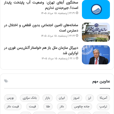
ت
و
سخنگوی آبفای تهران: وضعیت آب پایتخت پایدار
ه
ز
است/ جیره‌بندی نداریم
د
ا
۲۲:۳۱ | پنجشنبه، ۱۵ مرداد ۱۴۰۵
ر
ز
م
ب
سامانه‌های تامین اجتماعی بدون قطعی و اختلال در
ق
ی
دسترس است
ا
ن
۲۲:۲۲ | پنجشنبه، ۱۵ مرداد ۱۴۰۵
ب
ن
ل
ر
دبیرکل سازمان ملل باز هم خواستار آتش‌بس فوری در
چ
ف
اوکراین شد
ن
ت
۲۲:۱۱ | پنجشنبه، ۱۵ مرداد ۱۴۰۵
ی
ه
ن
ا
ق
س
د
ت
عناوین مهم
ر
ت
ی
ب
آمریکا
ارز
امروز
ایران
بازار
بانک مرکزی
بورس
ا
ترامپ
جاده چالوس
دلار
طلا
قیمت
قیمت دلار
ی
س