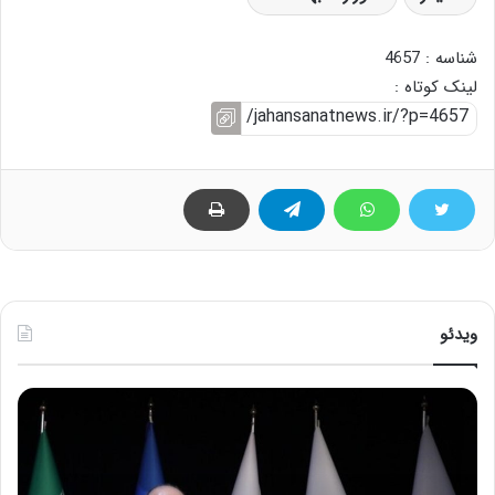
شناسه : 4657
لینک کوتاه :
ویدئو
ح
ه
س
ش
ی
د
ن
ا
ع
ر