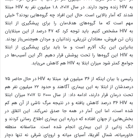
به
HIV
زنده وجود دارند. در سال ۲۰۱۷، ۱.۸ میلیون نفر به
HIV
مبتلا
شدند که آمار بالایی است. حال این افراد چه گروه‌هایی بودند؟ خیلی
مهم است که ما گروه‌های هدف‌مان را برای پیشگیری از ابتلا
به
HIV
مشخص کنیم. باید توجه کرد که ۴۷ درصد از این مبتلایان
زنان تن فروش، معتادان تزریقی، زندانیان و مردان هم‌جنس‌باز بودند.
بنابراین این یک آلارم است و ما باید برای پیشگیری از ابتلا
به
HIV
این گروه‌ها را تحت پوشش قرار دهیم. اگر این آسیب‌ها در
جوامع کمتر شود میزان ابتلا به
HIV
هم کاهش می‌یابد.
رئیسی با بیان اینکه از ۳۶ میلیون فرد مبتلا به
HIV
در حال حاضر ۷۵
درصدشان از ابتلا به این بیماری آگاهند و حدود ۲۲ میلیون نفر هم
تحت درمان قرار دارند، ادامه داد: از سال ۲۰۰۰ تا ۲۰۱۷ میزان ابتلا
به
HIV
۳۶ درصد کاهش یافته و در نتیجه مرگ ناشی از آن هم کم
شده است، اما این آمار در همه جا صدق نمی‌کند. این اتفاق در
بخش‌هایی از جهان افتاده که درباره این بیماری اطلاع رسانی کردند و
انگ زدایی از این بیماری انجام شده است. متاسفانه منطقه
خاورمیانه، شمال آفریقا، آسیای میانه و اروپای شرقی نه تنها دچار