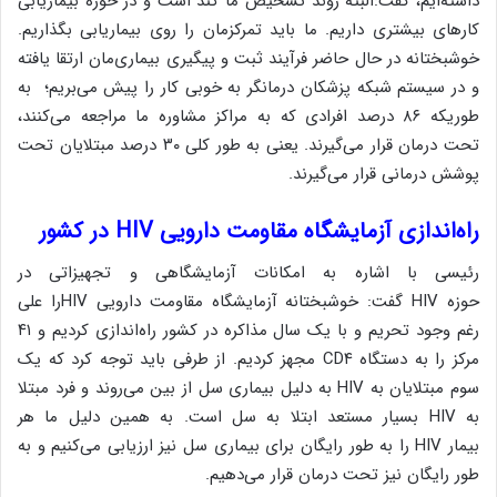
داشته‌ایم، گفت:‌البته روند تشخیص ما کند است و در حوزه بیماریابی
کارهای بیشتری داریم. ما باید تمرکزمان را روی بیماریابی بگذاریم.
خوشبختانه در حال حاضر فرآیند ثبت و پیگیری بیماری‌مان ارتقا یافته
و در سیستم شبکه پزشکان درمانگر به خوبی کار را پیش می‌بریم؛ به
طوریکه ۸۶ درصد افرادی که به مراکز مشاوره ما مراجعه می‌کنند،
تحت درمان قرار می‌گیرند. یعنی به طور کلی ۳۰ درصد مبتلایان تحت
پوشش درمانی قرار می‌گیرند.
راه‌اندازی آزمایشگاه مقاومت دارویی HIV در کشور
رئیسی با اشاره به امکانات آزمایشگاهی و تجهیزاتی در
حوزه
HIV
گفت: خوشبختانه آزمایشگاه مقاومت دارویی
HIV
را علی
رغم وجود تحریم و با یک سال مذاکره در کشور راه‌اندازی کردیم و ۴۱
مرکز را به دستگاه
CD۴
مجهز کردیم. از طرفی باید توجه کرد که یک
سوم مبتلایان به
HIV
به دلیل بیماری سل از بین می‌روند و فرد مبتلا
به
HIV
بسیار مستعد ابتلا به سل است. به همین دلیل ما هر
بیمار
HIV
را به طور رایگان برای بیماری سل نیز ارزیابی می‌کنیم و به
طور رایگان نیز تحت درمان قرار می‌دهیم.