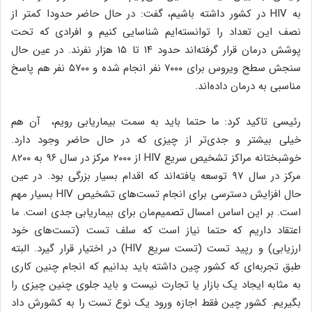
به
HIV
در کشور داشته باشیم، گفت: در حال حاضر حدودا کمتر از
نصف این تعداد را توانسته‌ایم شناسایی کنیم و افرادی که تحت
پوشش درمان قرار گرفته‌اند حدود ۱۴ تا ۱۵ هزار نفرند. در عین حال
سنجش سطح ویروس برای ۷۰۰۰ نفر انجام شده و ۵۷۰۰ نفر هم پاسخ
مناسبی به درمان داده‌اند.
رئیسی تاکید کرد: ما حتما باید به سمت بیماریابی رویم، آن هم
خیلی بیشتر و جدی‌تر از چیزی که در حال حاضر وجود دارد.
خوشبختانه مراکز تشخیص سریع
HIV
از ۲۰۰۰ مرکز در سال ۹۶ به ۸۲۰۰
مرکز در سال ۹۷ توسعه یافته‌اند که اقدام بسیار بزرگی بود. در عین
حال افزایش دسترسی برای انجام تست‌های تشخیص
HIV
بسیار مهم
است. بر این اساس امسال تصمیم‌مان برای بیماریابی جدی است. ما
اعتقاد داریم که حتما نیاز است که سلف تست (تست‌های خود
ارزیابی) و رپید تست (تست سریع
HIV
) در اختیار قرار گیرد. البته
طبق تجربه‌ای که کشور چین داشته باید بدانیم که انجام چنین کاری
به مثابه ایجاد یک بازار یا تجارت نیست و باید جلوی چنین چیزی را
بگیریم. کشور چین فقط اجازه ورود یک نوع تست را به کشورش داد