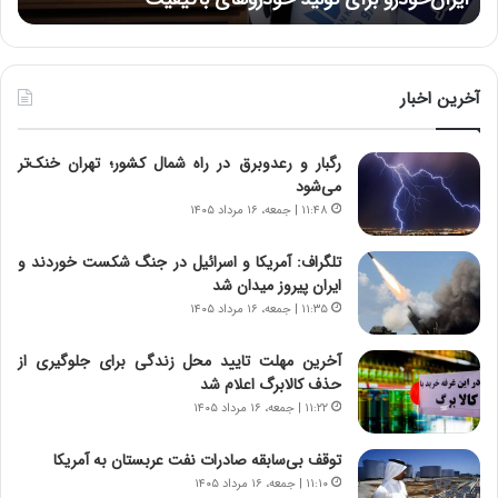
:
ر
د
ه
ر
خ
ط
ط
و
ر
آخرین اخبار
ل
ا
ت
ب
رگبار و رعدوبرق در راه شمال کشور؛ تهران خنک‌تر
ا
ر
می‌شود
ر
ت
ی
و
۱۱:۴۸ | جمعه، ۱۶ مرداد ۱۴۰۵
خ
ر
ا
م
تلگراف: آمریکا و اسرائیل در جنگ شکست خوردند و
ی
د
ایران پیروز میدان شد
ر
ر
۱۱:۳۵ | جمعه، ۱۶ مرداد ۱۴۰۵
ا
ا
ن
ق
آخرین مهلت تایید محل زندگی برای جلوگیری از
،
ت
حذف کالابرگ اعلام شد
ه
ص
۱۱:۲۲ | جمعه، ۱۶ مرداد ۱۴۰۵
ی
ا
چ
د
توقف بی‌سابقه صادرات نفت عربستان به آمریکا
گ
ا
۱۱:۱۰ | جمعه، ۱۶ مرداد ۱۴۰۵
ا
ی