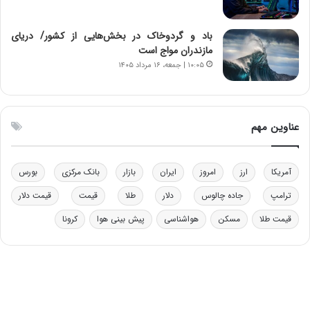
ق
ی
ا
ن
ب
ن
باد و گردوخاک در بخش‌هایی از کشور/ دریای
ل
ر
مازندران مواج است
چ
ف
۱۰:۰۵ | جمعه، ۱۶ مرداد ۱۴۰۵
ن
ت
ی
ه
ن
ا
ق
س
عناوین مهم
د
ت
ر
ت
آمریکا
ارز
امروز
ایران
بازار
بانک مرکزی
بورس
ی
ب
ترامپ
جاده چالوس
دلار
طلا
قیمت
قیمت دلار
ا
قیمت طلا
مسکن
هواشناسی
پیش بینی هوا
کرونا
ی
س
ت
د