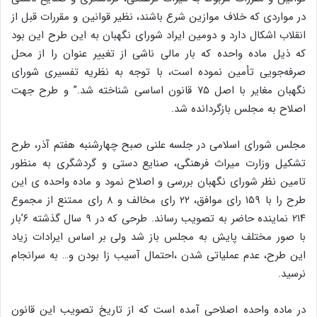
در مواردی که خلاف موازین شرع باشند، نظیر قوانین و مقررات قبل از
انقلاب اشکال دارد و دومین ایراد شورای نگهبان به این طرح این بود
که ذیل ماده واحده که بار مالی ناشی از تغییر عنوان را از محل
صرفه‌جویی تأمین نموده است، با توجه به نظریه تفسیری شورای
نگهبان مغایر با اصل ۷۵ قانون اساسی شناخته شد.” و طرح جهت
اصلاح به مجلس بازگردانده شد.
مجلس شورای اسلامی در جلسه علنی صبح چهارشنبه هفتم آذر، طرح
تشکیل وزارت میراث فرهنگی، صنایع دستی و گردشگری به منظور
تامین نظر شورای نگهبان بررسی و اصلاح نمود و ماده واحده ی این
طرح را با ۱۵۹ رای موافق، ۲۲ رای مخالف و ۸ رای ممتنع از مجموع
۲۱۴ نماینده حاضر به تصویب رساند. طرحی که در ۹ سال گذشته ۶’بار
با صور مختلف پایش به مجلس باز شد ولی بر اساس ایرادات زیاد
این طرح، عدم عملیاتی شدن ،احتمال آسیب زا بودن و… به سرانجام
نرسید.
در ماده واحده اصلاحی آمده است که از تاریخ تصویب این قانون