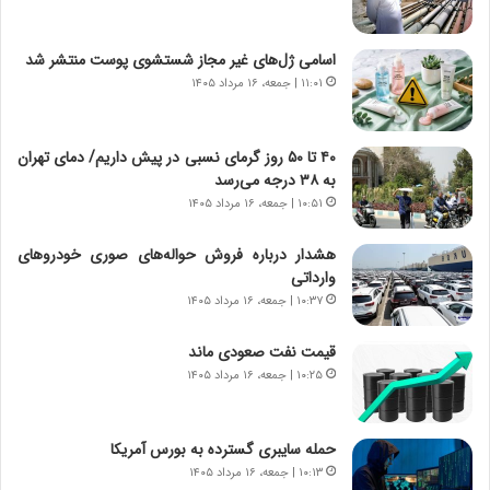
ه
ر
ج
ا
اسامی ژل‌های غیر مجاز شستشوی پوست منتشر شد
ز
ن
ا
۱۱:۰۱ | جمعه، ۱۶ مرداد ۱۴۰۵
|
ی
ا
ن
ع
ج
ت
۴۰ تا ۵۰ روز گرمای نسبی در پیش داریم/ دمای تهران
ن
م
به ۳۸ درجه می‌رسد
گ
ا
۱۰:۵۱ | جمعه، ۱۶ مرداد ۱۴۰۵
،
د
ن
م
هشدار درباره فروش حواله‌های صوری خودروهای
ت
ر
وارداتی
و
د
۱۰:۳۷ | جمعه، ۱۶ مرداد ۱۴۰۵
ا
م
ن
ه
قیمت نفت صعودی ماند
س
ن
۱۰:۲۵ | جمعه، ۱۶ مرداد ۱۴۰۵
ت
و
ه
ز
د
ا
حمله سایبری گسترده به بورس آمریکا
ر
ز
۱۰:۱۳ | جمعه، ۱۶ مرداد ۱۴۰۵
م
ب