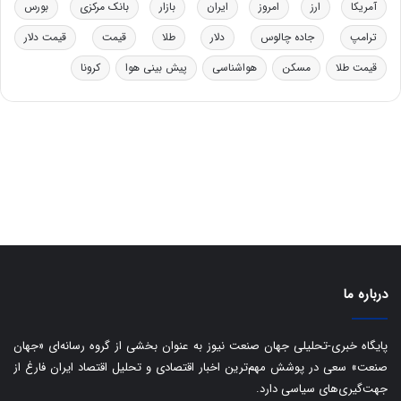
آمریکا
ارز
امروز
ایران
بازار
بانک مرکزی
بورس
و
ی
د
ب
ترامپ
جاده چالوس
دلار
طلا
قیمت
قیمت دلار
ر
ا
قیمت طلا
مسکن
هواشناسی
پیش بینی هوا
کرونا
و
ی
ه
س
ا
ت
ی
د
ب
ا
ک
ی
ف
ی
ت
درباره ما
پایگاه خبری-تحلیلی جهان صنعت نیوز به عنوان بخشی از گروه رسانه‌ای «جهان
صنعت» سعی در پوشش مهم‌ترین اخبار اقتصادی و تحلیل اقتصاد ایران فارغ از
جهت‌گیری‌های سیاسی دارد.