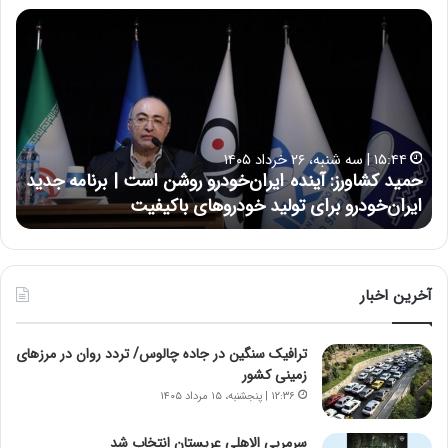
ح
ح
م
س
ی
ی
د
ن
ک
ع
ش
ل
ا
ا
۱۵:۴۴ | سه شنبه، ۲۶ خرداد ۱۴۰۵
و
ی
حمید کشاورز: آینده ایران‌خودرو روشن است | برنامه جدید
ح
ر
ی
ایران‌خودرو برای تولید خودروهای باکیفیت
ن
ز
:
:
د
آ
ر
ی
ط
ن
و
آخرین اخبار
د
ل
ه
ت
ترافیک سنگین در جاده چالوس/ تردد روان در مرزهای
ا
ا
زمینی کشور
ی
ر
ر
ی
۱۲:۳۶ | پنجشنبه، ۱۵ مرداد ۱۴۰۵
ا
خ
ن‌
ا
سرمربی الاهلی عربستان انتخاب شد