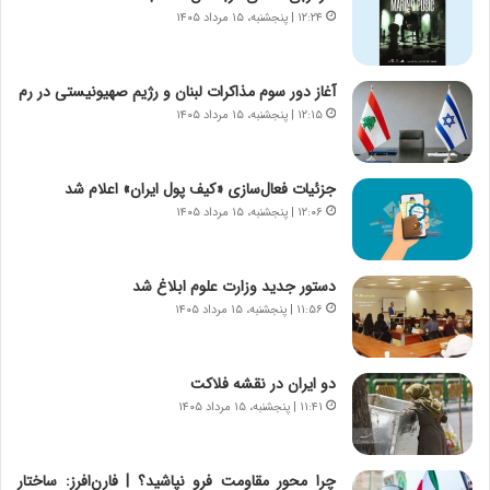
خ
ی
۱۲:۲۴ | پنجشنبه، ۱۵ مرداد ۱۴۰۵
و
ر
د
ا
ر
ن
آغاز دور سوم مذاکرات لبنان و رژیم صهیونیستی در رم
و
،
۱۲:۱۵ | پنجشنبه، ۱۵ مرداد ۱۴۰۵
ر
ه
و
ی
ش
چ
جزئیات فعال‌سازی «کیف پول ایران» اعلام شد
ن
گ
۱۲:۰۶ | پنجشنبه، ۱۵ مرداد ۱۴۰۵
ا
ا
س
ه
ت
ج
دستور جدید وزارت علوم ابلاغ شد
|
ز
ب
۱۱:۵۶ | پنجشنبه، ۱۵ مرداد ۱۴۰۵
ا
ر
ی
ن
ن
ا
ج
دو ایران در نقشه فلاکت
م
ن
۱۱:۴۱ | پنجشنبه، ۱۵ مرداد ۱۴۰۵
ه
گ
ج
،
د
ن
چرا محور مقاومت فرو نپاشید؟ | فارن‌افرز: ساختار