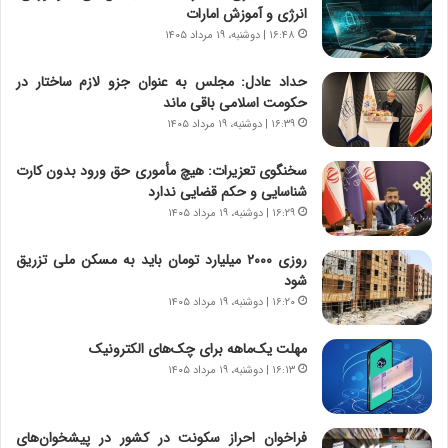
ی
د
انرژی و آموزش امارات
ر
ر
۱۶:۴۸ | دوشنبه، ۱۹ مرداد ۱۴۰۵
ا
ا
ن
ق
حداد عادل: مجلس به عنوان جزو لازم ساختار در
،
ت
حکومت اسلامی باقی ماند
ه
ص
۱۶:۳۹ | دوشنبه، ۱۹ مرداد ۱۴۰۵
ی
ا
چ
د
سخنگوی تعزیرات: هیچ مأموری حق ورود بدون کارت
گ
ا
شناسایی و حکم قضایی ندارد
ا
ی
۱۶:۲۹ | دوشنبه، ۱۹ مرداد ۱۴۰۵
ه
ر
ج
ا
روزی ۲۰۰۰ میلیارد تومان باید به مسکن ملی تزریق
ز
ن
شود
ا
|
ی
۱۶:۲۰ | دوشنبه، ۱۹ مرداد ۱۴۰۵
ا
ن
ع
ج
ت
مهلت یک‌ماهه برای چک‌های الکترونیک
ن
م
۱۶:۱۳ | دوشنبه، ۱۹ مرداد ۱۴۰۵
گ
ا
،
د
ن
م
فراخوان احراز سکونت در کشور در پیشخوان‌های