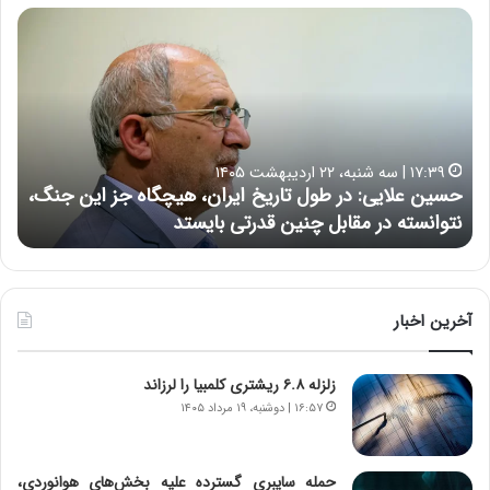
ح
ه
س
ش
ی
د
ن
ا
ع
ر
ل
د
ا
ر
۱۷:۳۹ | سه شنبه، ۲۲ اردیبهشت ۱۴۰۵
ی
ب
حسین علایی: در طول تاریخ ایران، هیچگاه جز این جنگ،
ه
ی
ا
نتوانسته در مقابل چنین قدرتی بایستد
ه
:
ر
د
ه
ر
خ
ط
ط
و
ر
آخرین اخبار
ل
ا
ت
ب
زلزله ۶.۸ ریشتری کلمبیا را لرزاند
ا
ر
ر
ت
۱۶:۵۷ | دوشنبه، ۱۹ مرداد ۱۴۰۵
ی
و
خ
ر
ا
م
حمله سایبری گسترده علیه بخش‌های هوانوردی،