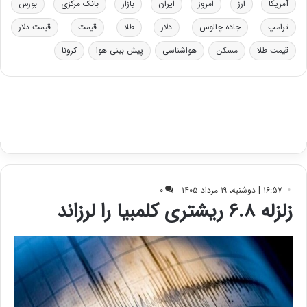
آمریکا
ارز
امروز
ایران
بازار
بانک مرکزی
بورس
ی
ب
ترامپ
جاده چالوس
دلار
طلا
قیمت
قیمت دلار
ا
قیمت طلا
مسکن
هواشناسی
پیش بینی هوا
کرونا
ی
س
ت
د