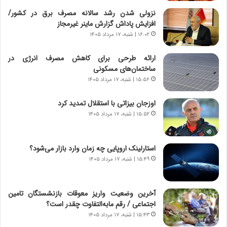
ن
ن
ا
ج
نزولی شدن رشد سالانه مصرف برق در کشور/
م
ن
افزایش پاداش گزارش ماینر غیرمجاز
ه
گ
۱۶:۰۲ | شنبه، ۱۷ مرداد ۱۴۰۵
ج
،
د
ن
ارائه طرحی برای کاهش مصرف انرژی در
ی
ت
ساختمان‌های مسکونی
د
و
۱۵:۵۶ | شنبه، ۱۷ مرداد ۱۴۰۵
ا
ا
ی
ن
اوزجان بیزاتی با استقلال تمدید کرد
ر
س
۱۵:۵۲ | شنبه، ۱۷ مرداد ۱۴۰۵
ا
ت
ن‌
ه
خ
د
استارلینک اروپایی چه زمان وارد بازار می‌شود؟
و
ر
۱۵:۴۹ | شنبه، ۱۷ مرداد ۱۴۰۵
د
م
ر
ق
و
ا
ب
ب
آخرین وضعیت واریز معوقات بازنشستگان تامین
ر
ل
اجتماعی / رقم مابه‌التفاوت چقدر است؟
ا
چ
۱۵:۴۳ | شنبه، ۱۷ مرداد ۱۴۰۵
ی
ن