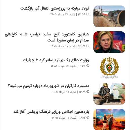
ه
ت
فولاد مبارکه به پروژه‌های انتقال آب بازگشت
ا
ا
ی
ر
۱۶:۵۸ | شنبه، ۱۷ مرداد ۱۴۰۵
ر
ی
ا
خ
ن‌
ا
هیلاری کلینتون: کاخ سفید ترامپ شبیه کاخ‌های
خ
ی
صدام در زمان سقوط است
و
ر
۱۶:۳۸ | شنبه، ۱۷ مرداد ۱۴۰۵
د
ا
ر
ن
وزارت دفاع یک بیانیه صادر کرد + جزئیات
و
،
۱۶:۳۴ | شنبه، ۱۷ مرداد ۱۴۰۵
ر
ه
و
ی
ش
چ
دستمزد کارگران در شهریورماه دوباره ترمیم می‌شود؟
ن
گ
۱۶:۲۹ | شنبه، ۱۷ مرداد ۱۴۰۵
ا
ا
س
ه
ت
ج
یازدهمین اجلاس وزرای فرهنگ بریکس آغاز شد
|
ز
ب
۱۶:۱۲ | شنبه، ۱۷ مرداد ۱۴۰۵
ا
ر
ی