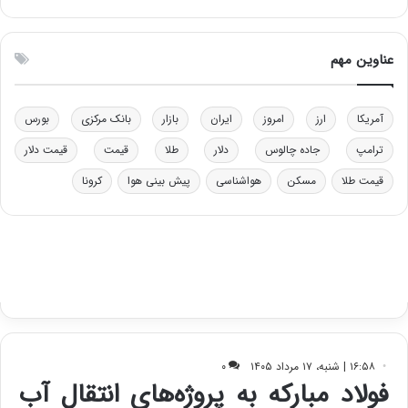
ت
ی
و
ن
ل
ق
عناوین مهم
ی
د
د
ر
خ
ت
آمریکا
ارز
امروز
ایران
بازار
بانک مرکزی
بورس
و
ی
د
ب
ترامپ
جاده چالوس
دلار
طلا
قیمت
قیمت دلار
ر
ا
قیمت طلا
مسکن
هواشناسی
پیش بینی هوا
کرونا
و
ی
ه
س
ا
ت
ی
د
ب
ا
ک
ی
ف
ی
ت