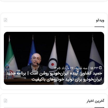
ویدئو
ح
ح
م
س
ی
ی
د
ن
ک
ع
ش
ل
ا
ا
۱۵:۴۴ | سه شنبه، ۲۶ خرداد ۱۴۰۵
و
ی
حمید کشاورز: آینده ایران‌خودرو روشن است | برنامه جدید
ح
ر
ی
ایران‌خودرو برای تولید خودروهای باکیفیت
ن
ز
:
:
د
آ
ر
ی
ط
ن
و
آخرین اخبار
د
ل