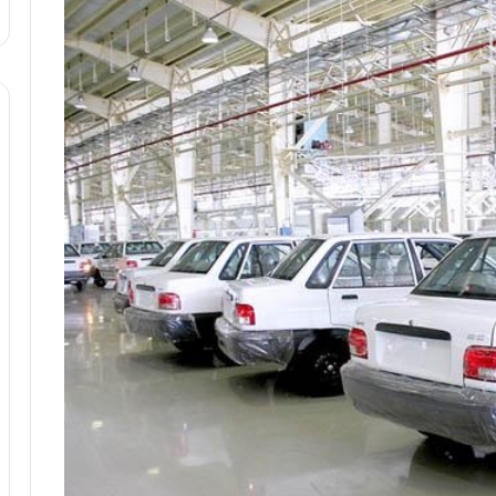
ه
ا
ی
ی
ا
ز
س
ا
خ
ت
م
ا
ن‌
ه
ا
ی
ا
ت
ا
ق
ا