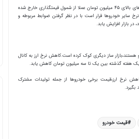
ه
پیش از این شورای رقابت مصوب کرده بود که خودروهای بالای ۴۵ میلیون تومان عملا از شمول قیمتگذاری خارج شده
ی
 نرخ سایر خودروها قرار است با در نظر گرفتن ضوابط مربوطه و
و
در بازار افزایش یابد.
ن
ی
|
د
ب
ستند،بازار ساز دیگری کوک کرده است.کاهش نرخ ارز به کانال
ی
ر
ک
ل
هش نرخ ارز،قیمت برخی خودروها از جمله تولیدات مشترک
ا
بگیرد.
ت
ا
ق
ا
ی
قیمت خودرو
ر
ا
ن