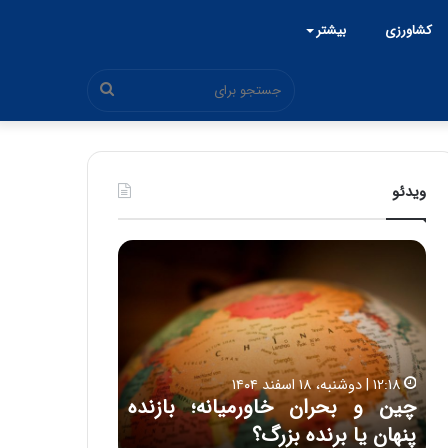
کشاورزی
بیشتر
جستجو
برای
ویدئو
چ
ح
ی
م
ن
ی
و
د
۱۵:۴۴ | سه شنبه، ۲۶ خرداد ۱۴۰۵
ب
ک
ی
حمید کشاورز:
ح
ش
ل
روشن است 
ر
ا
۱۲:۱۸ | دوشنبه، ۱۸ اسفند ۱۴۰۴
ا
و
 اتاق ایران از شنبه ۱۵
چین و بحران خاورمیانه؛ بازنده
ایران‌خودرو 
ن
ر
پنهان یا برنده بزرگ؟
باکیفیت
خ
ز