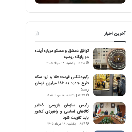
ا
:
و
آ
ر
ی
م
ن
ی
د
آخرین اخبار
ا
ه
ن
ا
ه
ی
توافق دمشق و مسکو درباره آینده
؛
ر
دو پایگاه روسیه
ب
ا
۱۶:۴۸ | یکشنبه، ۱۸ مرداد ۱۴۰۵
ا
ن‌
ز
خ
رکوردشکنی قیمت طلا و ارز؛ سکه
ن
و
طرح جدید به ۱۸۶ میلیون تومان
د
د
رسید
ه
ر
۱۶:۴۴ | یکشنبه، ۱۸ مرداد ۱۴۰۵
پ
و
ن
ر
رئیس سازمان بازرسی: ذخایر
ه
و
کالاهای اساسی و راهبردی کشور
ا
ش
باید تقویت شود
ن
ن
۱۶:۲۹ | یکشنبه، ۱۸ مرداد ۱۴۰۵
ی
ا