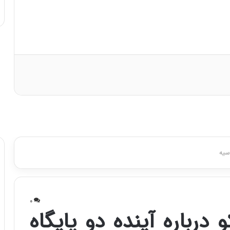
:
ا
ت
ا
ق
ا
ی
ر
ا
ن
ا
ز
ش
ن
ب
ه
۱
۵
ف
ر
و