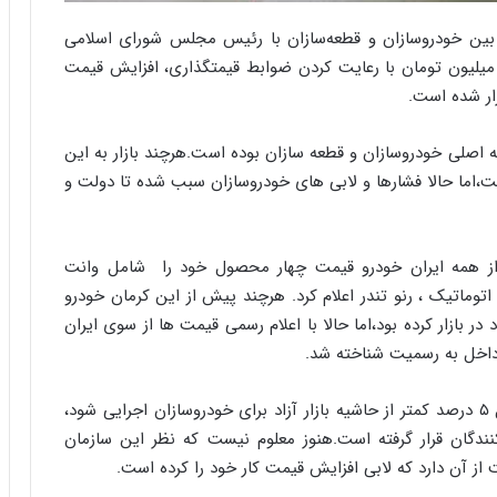
ی
ر
ین خودروسازان و قطعه‌سازان با رئیس مجلس شورای اسلامی
ا
رگزار شد و طی آن مقرر گردید تا خودروهای بالای ۴۵ میلیون تومان با رعایت کردن ضوابط قیمتگذاری، افزایش قیمت
ن
ار شده است.
د
ر
پ
صلی خودروسازان و قطعه سازان بوده است.هرچند بازار به این
ی
ست،اما حالا فشارها و لابی های خودروسازان سبب شده تا دولت و
ح
م
ل
ه
 از همه ایران خودرو قیمت چهار محصول خود را شامل وانت
آ
توماتیک ، رنو تندر اعلام کرد. هرچند پیش از این کرمان خودرو
م
 بازار کرده بود،اما حالا با اعلام رسمی قیمت ها از سوی ایران
ر
داخل به رسمیت شناخته شد.
ی
ک
ا
اگرچه این موافقت ضمنی دولت که قرار است با فرمول ۵ درصد کمتر از حاشیه بازار آزاد برای خودروسازان اجرایی شود،
ی
ندگان قرار گرفته است.هنوز معلوم نیست که نظر این سازمان
ی
از آن دارد که لابی افزایش قیمت کار خود را کرده است.
–
ص