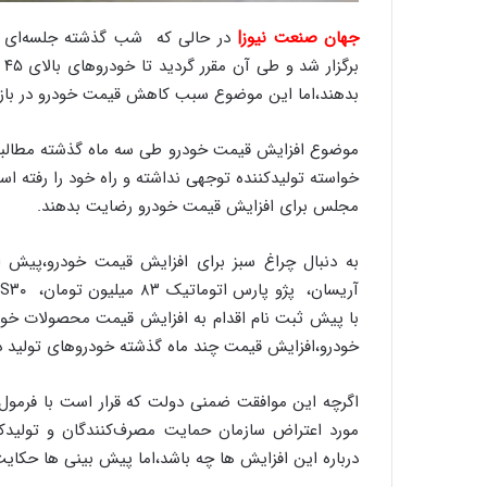
ر
ا
جهان صنعت نیوز|
در حالی که شب گذشته جلسه‌ای ب
ن
ب
|
بدهند،اما این موضوع سبب کاهش قیمت خودرو در باز
ا
ع
ت
موضوع افزایش قیمت خودرو طی سه ماه گذشته مطالبه ا
م
خواسته تولیدکننده توجهی نداشته و راه خود را رفته ا
ا
مجلس برای افزایش قیمت خودرو رضایت بدهند.
د
م
ر
به دنبال چراغ سبز برای افزایش قیمت خودرو،پیش
د
آریسان، پژو پارس اتوماتیک ۸۳ میلیون تومان،
S۳۰
ا
م
با پیش ثبت نام اقدام به افزایش قیمت محصولات خود در
ه
خودرو،افزایش قیمت چند ماه گذشته خودروهای تولید 
ن
و
ز
ا
مورد اعتراض سازمان حمایت مصرف‌کنندگان و تولیدکن
ز
درباره این افزایش ها چه باشد،اما پیش بینی ها حکایت 
ب
ی