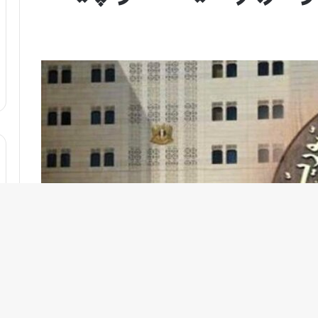
ر
د
ی
ن
ف
ع
ا
ل
ا
س
ت