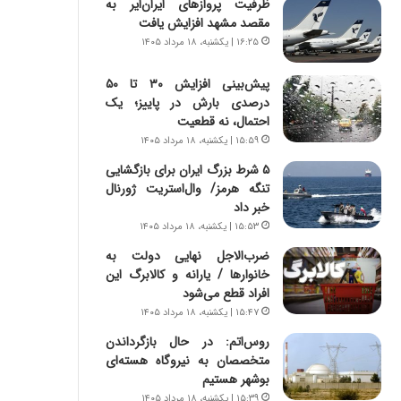
ظرفیت پروازهای ایران‌ایر به
ا
س
مقصد مشهد افزایش یافت
ب
ت
ر
|
۱۶:۲۵ | یکشنبه، ۱۸ مرداد ۱۴۰۵
ن
ب
د
ر
پیش‌بینی افزایش ۳۰ تا ۵۰
ه
ن
درصدی بارش در پاییز؛ یک
ب
ا
احتمال، نه قطعیت
ز
م
۱۵:۵۹ | یکشنبه، ۱۸ مرداد ۱۴۰۵
ر
ه
۵ شرط بزرگ ایران برای بازگشایی
گ
ج
تنگه هرمز/ وال‌استریت ژورنال
؟
د
خبر داد
ی
۱۵:۵۳ | یکشنبه، ۱۸ مرداد ۱۴۰۵
د
ا
ضرب‌الاجل نهایی دولت به
ی
خانوارها / یارانه و کالابرگ این
ر
افراد قطع می‌شود
ا
۱۵:۴۷ | یکشنبه، ۱۸ مرداد ۱۴۰۵
ن‌
روس‌اتم: در حال بازگرداندن
خ
متخصصان به نیروگاه هسته‌ای
و
بوشهر هستیم
د
ر
۱۵:۳۹ | یکشنبه، ۱۸ مرداد ۱۴۰۵