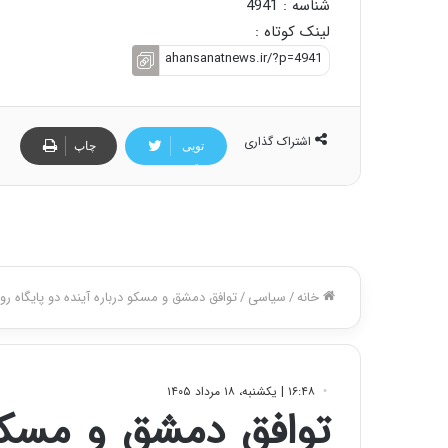
شناسه : 4941
لینک کوتاه :
اشتراک گذاری
تویی
چاپ
تر