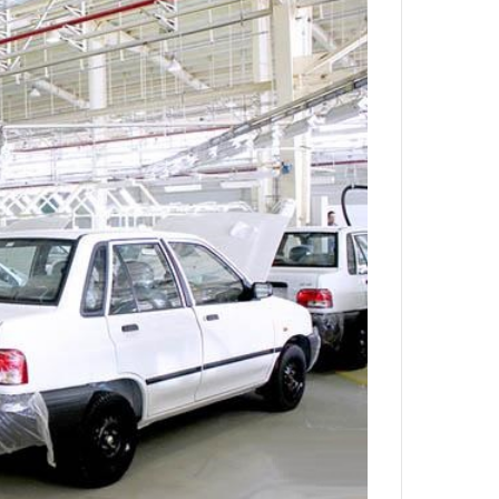
ه
خ
ط
ر
ا
ب
ر
ت
و
ر
م
د
ر
ا
ق
ت
ص
ا
د
ا
ی