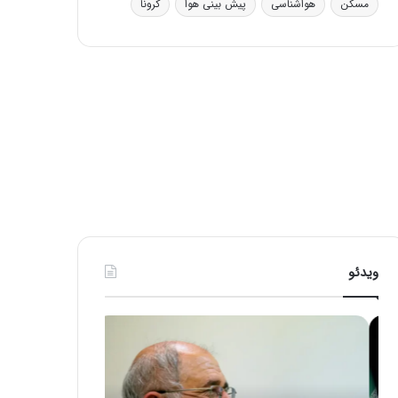
مسکن
هواشناسی
پیش بینی هوا
کرونا
ی
ف
ی
ت