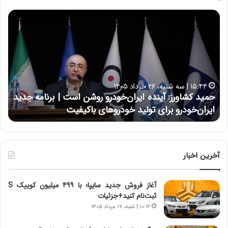
ح
ح
م
س
ی
ی
د
ن
ک
ع
ش
ل
ا
ا
۱۵:۴۴ | سه شنبه، ۲۶ خرداد ۱۴۰۵
و
ی
حمید کشاورز: آینده ایران‌خودرو روشن است | برنامه جدید
ح
ر
ی
ایران‌خودرو برای تولید خودروهای باکیفیت
ن
ز
:
:
د
آ
ر
ی
ط
ن
و
آخرین اخبار
د
ل
ه
ت
آغاز فروش جدید سایپا؛ با ۴۹۹ میلیون کوییک S
ا
ا
ثبت‌نام کنید+جزئیات
ی
ر
ر
ی
۱۰:۱۲ | شنبه، ۱۷ مرداد ۱۴۰۵
ا
خ