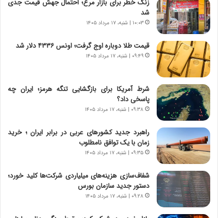
ن‌
ا
زنگ خطر برای بازار مرغ؛ احتمال جهش قیمت جدی
خ
ی
شد
و
ر
۱۰:۰۳ | شنبه، ۱۷ مرداد ۱۴۰۵
د
ا
ر
ن
قیمت طلا دوباره اوج گرفت؛ اونس ۴۳۳۶ دلار شد
و
،
۰۹:۴۹ | شنبه، ۱۷ مرداد ۱۴۰۵
ر
ه
و
ی
ش
چ
شرط آمریکا برای بازگشایی تنگه هرمز؛ ایران چه
ن
گ
پاسخی داد؟
ا
ا
۰۹:۳۸ | شنبه، ۱۷ مرداد ۱۴۰۵
س
ه
ت
ج
راهبرد جدید کشورهای عربی در برابر ایران ؛ خرید
|
ز
زمان با یک توافق نامطلوب
ب
ا
ر
۰۹:۳۵ | شنبه، ۱۷ مرداد ۱۴۰۵
ی
ن
ن
ا
ج
شفاف‌سازی هزینه‌های میلیاردی شرکت‌ها کلید خورد؛
م
ن
دستور جدید سازمان بورس
ه
گ
۰۹:۲۸ | شنبه، ۱۷ مرداد ۱۴۰۵
ج
،
د
ن