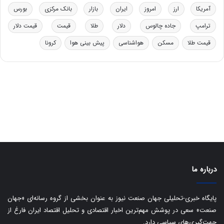
خ
ت
آمریکا
ارز
امروز
ایران
بازار
بانک مرکزی
بورس
و
ی
د
ب
ترامپ
جاده چالوس
دلار
طلا
قیمت
قیمت دلار
ر
ا
قیمت طلا
مسکن
هواشناسی
پیش بینی هوا
کرونا
و
ی
ه
س
ا
ت
ی
د
ب
ا
ک
ی
ف
ی
ت
درباره ما
پایگاه خبری-تحلیلی جهان صنعت نیوز به عنوان بخشی از گروه رسانه‌ای «جهان
صنعت» سعی در پوشش مهم‌ترین اخبار اقتصادی و تحلیل اقتصاد ایران فارغ از
جهت‌گیری‌های سیاسی دارد.