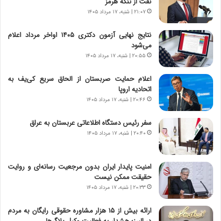
نفت از تنگه هرمز
ی
ر
ر
ی
۲۱:۰۷ | شنبه، ۱۷ مرداد ۱۴۰۵
ا
خ
ن‌
ا
نتایج نهایی آزمون دکتری ۱۴۰۵ اواخر مرداد اعلام
خ
ی
می‌شود
و
ر
۲۰:۵۵ | شنبه، ۱۷ مرداد ۱۴۰۵
د
ا
ر
ن
اعلام حمایت صربستان از الحاق سریع کی‌یف به
و
،
اتحادیه اروپا
ر
ه
۲۰:۴۶ | شنبه، ۱۷ مرداد ۱۴۰۵
و
ی
ش
چ
سفر رئیس دستگاه اطلاعاتی عربستان به عراق
ن
گ
۲۰:۴۰ | شنبه، ۱۷ مرداد ۱۴۰۵
ا
ا
س
ه
ت
ج
امنیت پایدار ایران بدون مرجعیت رسانه‌ای و روایت
|
ز
حقیقت ممکن نیست
ب
ا
ر
۲۰:۳۳ | شنبه، ۱۷ مرداد ۱۴۰۵
ی
ن
ن
ا
ج
ارائه بیش از ۱۵ هزار مشاوره حقوقی رایگان به مردم
م
ن
در البرز؛ هشدار به فعالیت وکیل بلاگرها