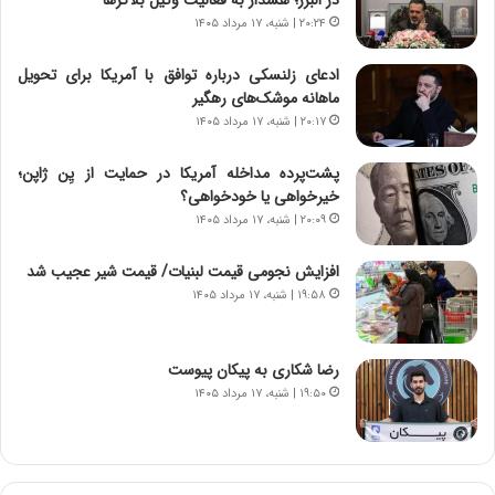
ه
گ
۲۰:۲۴ | شنبه، ۱۷ مرداد ۱۴۰۵
ج
،
د
ن
ادعای زلنسکی درباره توافق با آمریکا برای تحویل
ی
ت
ماهانه موشک‌های رهگیر
د
و
۲۰:۱۷ | شنبه، ۱۷ مرداد ۱۴۰۵
ا
ا
ی
ن
پشت‌پرده مداخله آمریکا در حمایت از یِن ژاپن؛
ر
س
خیرخواهی یا خودخواهی؟
ا
ت
۲۰:۰۹ | شنبه، ۱۷ مرداد ۱۴۰۵
ن‌
ه
خ
د
افزایش نجومی قیمت لبنیات/ قیمت شیر عجیب شد
و
ر
۱۹:۵۸ | شنبه، ۱۷ مرداد ۱۴۰۵
د
م
ر
ق
و
ا
ب
ب
رضا شکاری به پیکان پیوست
ر
ل
۱۹:۵۰ | شنبه، ۱۷ مرداد ۱۴۰۵
ا
چ
ی
ن
ت
ی
و
ن