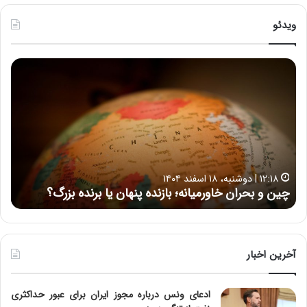
ویدئو
ح
ح
م
س
ی
ی
د
ن
ک
ع
ش
ل
ا
ا
۱۵:۴۴ | سه شنبه، ۲۶ خرداد ۱۴۰۵
و
ی
حمید کشاورز: آینده ایران‌خودرو روشن است | برنامه جدید
ح
ر
ی
ایران‌خودرو برای تولید خودروهای باکیفیت
ن
ز
:
:
د
آ
ر
ی
ط
ن
و
آخرین اخبار
د
ل
ه
ت
ادعای ونس درباره مجوز ایران برای عبور حداکثری
ا
ا