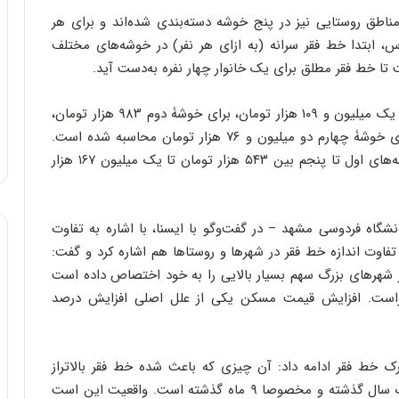
ه
اطق روستایی نیز در پنج خوشه دسته‌بندی شده‌اند و برای هر
ی
، ابتدا خط فقر سرانه (به ازای هر نفر) در خوشه‌های مختلف
و
ن
ی
|
خط فقر مطلق ماهانه در مناطق شهری برای خوشۀ اول یک میلیون و ۱۰۹ هزار تومان، برای خوشۀ دوم ۹۸۳ هزار تومان،
د
برای خوشۀ سوم یک میلیون و ۳۶۵ هزار تومان، و برای خوشۀ چهارم دو میلیون و ۷۶ هزار تومان محاسبه شده است.
ب
خط فقر مطلق خانوار در مناطق روستایی نیز برای خوشه‌های اول تا پنجم بین ۵۴۳ هزار تومان تا یک میلیون ۱۶۷ هزار
ی
ر
ک
ل
گاه فردوسی مشهد – در گفت‌وگو با ایسنا، با اشاره به تفاوت
ا
گ، به تفاوت اندازه خط فقر در شهرها و روستاها هم اشاره کرد و گفت:
ت
شهرهای بزرگ سهم بسیار بالایی را به خود اختصاص داده است
ا
صفراست. افزایش قیمت مسکن یکی از علل اصلی افزایش درصد
ق
ا
ی
ر
رک خط فقر ادامه داد: آن چیزی که باعث شده خط فقر بالاتراز
ا
سال‌های گذشته باشد، افزایش هزینه‌های زندگی در یک سال گذشته و مخصوصا ۹ ماه گذشته است. واقعیت این است
ن