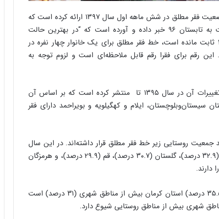
ی
ر
مرکز پژوهش‌های مجلس گزارشی را از وضعیت فقر مطلق در شش ماهه اول سال ۱۳۹۷ ارائه کرده است که
ا
در آن از رشد ۲۵ درصدی خط فقر تابستان ۹۷ نسبت به تابستان ۹۶ خبر داده و آورده است که “در بهترین حالت
ن
درآمدهای خانوار در تابستان ۱۳۹۷ نسبت به بهار ۱۳۹۷ ثابت مانده است، خط فقر مطلق برای یک خانوار چهار نفره در
د
ر
 یافته است. این رقم برای فقرا رقم قابل ملاحظه‌ای است و لزوم توجه به
پ
ی
ح
این مرکز همچنین گزارشی را درباره میزان خط فقر و تغییرات آن در سال ۱۳۹۵ تا منتشر کرده است که بر اساس آن
م
ستان سیستان‌وبلوچستان، ایلام و کهگیلویه‌ و بویراحمد دارای فقر
ل
ه
آ
م
۱۳۹ حدود ۱۵ درصد جمعیت شهری و ۱۲ درصد جمعیت روستایی زیر خط فقر مطلق قرار داشته‌اند. در این سال
ر
استان‌های سیستان‌ و بلوچستان (۳۸.۳ درصد)، کرمان (۳۲.۹ درصد)، گلستان (۳۰.۷ درصد)، قم (۲۹.۹ درصد)، و هرمزگان
ی
ک
ا
ی
در این بین، جمعیت زیر خط فقر در مناطق روستایی (۳۵.۵ درصد) استان کرمان بیش از مناطق شهری (۳۱ درصد) است
ی
مناطق شهری بیش از مناطق روستایی شیوع دارد.
–
ص