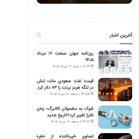
ا
:
و
آ
ر
ی
م
ن
ی
د
آخرین اخبار
ا
ه
ن
ا
ه
ی
روزنامه جهان صنعت ۱۷ مرداد
؛
ر
۱۴۰۵
ب
ا
۰۷:۳۹ | شنبه، ۱۷ مرداد ۱۴۰۵
ا
ن‌
ز
خ
قیمت نفت صعودی ماند؛ تنش
ن
و
در تنگه هرمز برنت را ۸۳ دلار کرد
د
د
۲۳:۵۵ | جمعه، ۱۶ مرداد ۱۴۰۵
ه
ر
پ
و
ن
ر
شوک به مشمولان کالابرگ؛ زمان
ه
و
شارژ تغییر کرد+تاریخ جدید
ا
ش
۲۳:۴۲ | جمعه، ۱۶ مرداد ۱۴۰۵
ن
ن
ی
ا
تصاویر خیره‌کننده از حفره