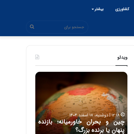
کشاورزی
بیشتر
جستجو
برای
ویدئو
چ
ح
ی
م
ن
ی
و
د
۱۵:۴۴ | سه شنبه، ۲۶ خرداد ۱۴۰۵
ب
ک
ی
حمید کشاورز:
ح
ش
ل
روشن است 
ر
ا
۱۲:۱۸ | دوشنبه، ۱۸ اسفند ۱۴۰۴
ا
و
 اتاق ایران از شنبه ۱۵
چین و بحران خاورمیانه؛ بازنده
ایران‌خودرو 
ن
ر
پنهان یا برنده بزرگ؟
باکیفیت
خ
ز