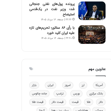
پرونده پول‌های نفتی جنجالی
و
شد؛ وزیر نفت در یک‌قدمی
ب
استیضاح
ر
۲۲:۲۶ | جمعه، ۱۶ مرداد ۱۴۰۵
ا
ی
با رأی ۸۶ سناتور؛ تحریم‌های تازه
ت
علیه ایران کلید خورد
و
۲۲:۲۰ | جمعه، ۱۶ مرداد ۱۴۰۵
ل
ی
د
خ
و
د
عناوین مهم
ر
و
ه
آمریکا
ارز
امروز
ایران
بازار
ا
ی
بانک مرکزی
بورس
ترامپ
جاده چالوس
ب
دلار
طلا
قیمت
قیمت دلار
قیمت طلا
ا
ک
مسکن
هواشناسی
پیش بینی هوا
کرونا