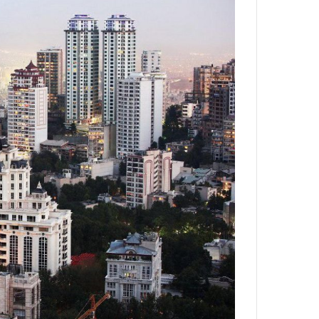
ه
خ
ط
ر
ا
ب
ر
ت
و
ر
م
د
ر
ا
ق
ت
ص
ا
د
ا
ی