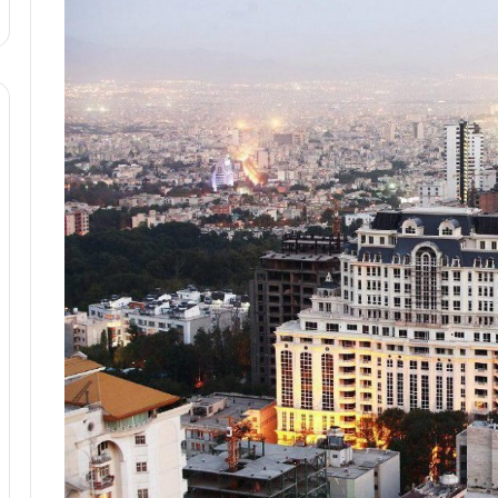
ه
ا
ی
ی
ا
ز
س
ا
خ
ت
م
ا
ن‌
ه
ا
ی
ا
ت
ا
ق
ا