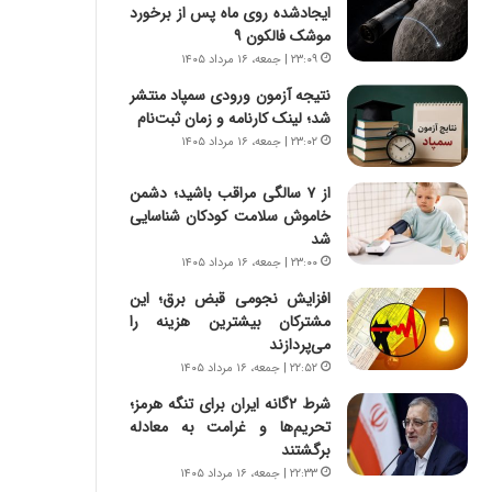
ا
س
ایجادشده روی ماه پس از برخورد
ب
ت
موشک فالکون ۹
ر
|
۲۳:۰۹ | جمعه، ۱۶ مرداد ۱۴۰۵
ن
ب
نتیجه آزمون ورودی سمپاد منتشر
د
ر
شد؛ لینک کارنامه و زمان ثبت‌نام
ه
ن
ب
۲۳:۰۲ | جمعه، ۱۶ مرداد ۱۴۰۵
ا
ز
م
ر
ه
از ۷ سالگی مراقب باشید؛ دشمن
گ
ج
خاموش سلامت کودکان شناسایی
؟
د
شد
ی
۲۳:۰۰ | جمعه، ۱۶ مرداد ۱۴۰۵
د
افزایش نجومی قبض برق؛ این
ا
مشترکان بیشترین هزینه را
ی
می‌پردازند
ر
۲۲:۵۲ | جمعه، ۱۶ مرداد ۱۴۰۵
ا
ن‌
شرط ۲گانه ایران برای تنگه هرمز؛
خ
تحریم‌ها و غرامت به معادله
و
برگشتند
د
۲۲:۳۳ | جمعه، ۱۶ مرداد ۱۴۰۵
ر