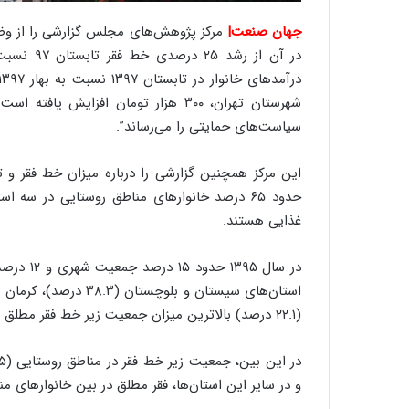
ر
ا
جهان صنعت|
ن
|
ا
ع
شهرستان تهران، ۳۰۰ هزار تومان افزایش
ت
سیاست‌های حمایتی را می‌رساند”.
م
ا
د
حدود ۶۵ درصد خانوارهای مناطق روستایی در سه ا
م
ر
غذایی هستند.
د
م
در سال ۵
ه
ن
و
(۲۲.۱ درصد) بالاترین میزان جمعیت زیر خط فقر مطلق را دارند.
ز
ا
ز
و در سایر این استان‌ها، فقر مطلق در بین خانوارهای 
ب
ی