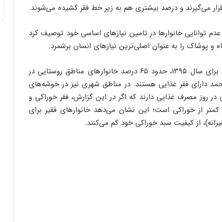
:
ار می‌گیرند و درصد بیشتری هم به زیر خط فقر کشیده می‌شوند.
ا
ت
را عدم توانایی خانوارها در تامین نیازهای اساسی خود توصیف کرد
ا
و پوشاک را به عنوان اصلی‌ترین نیازهای انسان برشمرد.
ق
ا
ی
گفتنی است، براساس گزارش مرکز پژوهش‌های مجلس برای سال ۱۳۹۵، حدود ۶۵ درصد خانوارهای مناطق روستایی در
ر
احمد دارای فقر غذایی هستند. در مناطق شهری نیز در خوشه‌های
ا
 ۳۰ تا ۴۰ درصد جمعیت کمتر از ۲۱۰۰ کالری در روز مصرف غذایی دارند که اگر در این گزارش، فقر خوراکی و
ن
کمتر از خوراکی است؛ این نشان می‌دهد خانوارهای فقیر برای
ا
ز
انه)، از کیفیت سبد خوراکی خود کم می‌کنند.
ش
ن
ب
ه
۱
۵
ف
ر
و