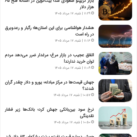
بازار کریپتو صعودی شد؛ بیت‌کوین در آستانه فتح ۶۵
|
ز
هزار دلار
ب
ا
ر
۱۱:۲۹ | شنبه، ۱۷ مرداد ۱۴۰۵
ی
ن
ن
ا
ج
هشدار هواشناسی برای این استان‌ها؛ رگبار و رعدوبرق
م
ن
در راه است
ه
گ
۱۱:۱۶ | شنبه، ۱۷ مرداد ۱۴۰۵
ج
،
د
ن
اتفاق عجیب در بازار مرغ؛ مرغدار ضرر می‌دهد مردم
ی
ت
توان خرید ندارند!
د
و
۱۱:۰۹ | شنبه، ۱۷ مرداد ۱۴۰۵
ا
ا
ی
ن
جهش قیمت‌ها در مرکز مبادله؛ یورو و دلار چقدر گران
ر
س
شدند؟
ا
ت
۱۰:۵۷ | شنبه، ۱۷ مرداد ۱۴۰۵
ن‌
ه
خ
د
نرخ سود بین‌بانکی جهش کرد؛ بانک‌ها زیر فشار
و
ر
نقدینگی
د
م
۱۰:۵۰ | شنبه، ۱۷ مرداد ۱۴۰۵
ر
ق
و
ا
ب
ب
جهش دوباره قیمت نفت؛ برنت بشکه‌ای ۸۳ دلار شد