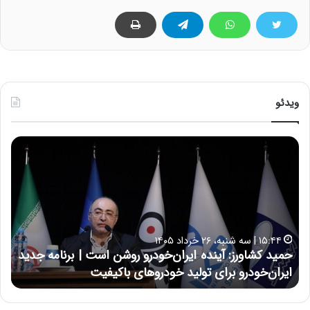
ویدئو
ح
ح
م
س
ی
ی
د
ن
ک
ع
ش
ل
ا
ا
۱۵:۴۴ | سه شنبه، ۲۶ خرداد ۱۴۰۵
و
ی
حمید کشاورز: آینده ایران‌خودرو روشن است | برنامه جدید
ح
ر
ی
ایران‌خودرو برای تولید خودروهای باکیفیت
ن
ز
:
:
د
آ
ر