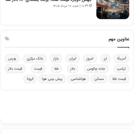
ر
ل
۱۰:۳۹ | شنبه، ۱۷ مرداد ۱۴۰۵
ا
چ
ی
ن
ت
ی
و
ن
ل
ق
عناوین مهم
ی
د
د
ر
خ
ت
آمریکا
ارز
امروز
ایران
بازار
بانک مرکزی
بورس
و
ی
د
ب
ترامپ
جاده چالوس
دلار
طلا
قیمت
قیمت دلار
ر
ا
قیمت طلا
مسکن
هواشناسی
پیش بینی هوا
کرونا
و
ی
ه
س
ا
ت
ی
د
ب
ا
ک
ی
ف