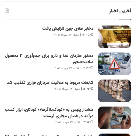
ی
ط
ن
و
آخرین اخبار
د
ل
ه
ت
ذخایر طلای چین افزایش یافت
ا
ا
ی
ر
۱۲:۴۵ | شنبه، ۱۷ مرداد ۱۴۰۵
ر
ی
ا
خ
ن‌
ا
دستور سازمان غذا و دارو برای جمع‌آوری ۳ محصول
خ
ی
سلامت‌محور
و
ر
۱۲:۳۳ | شنبه، ۱۷ مرداد ۱۴۰۵
د
ا
ر
ن
شایعات مربوط به معافیت سربازان فراری تکذیب شد
و
،
۱۲:۲۲ | شنبه، ۱۷ مرداد ۱۴۰۵
ر
ه
و
ی
ش
چ
هشدار پلیس به «کودک‌بلاگرها»؛ کودکان، ابزار کسب
ن
گ
درآمد در فضای مجازی نیستند
ا
ا
۱۲:۱۲ | شنبه، ۱۷ مرداد ۱۴۰۵
س
ه
ت
ج