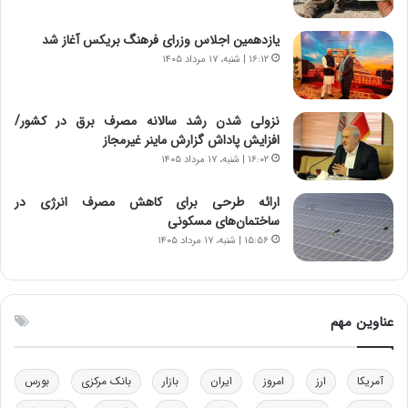
ا
م
ن
ه
یازدهمین اجلاس وزرای فرهنگ بریکس آغاز شد
س
ن
۱۶:۱۲ | شنبه، ۱۷ مرداد ۱۴۰۵
ت
و
ه
ز
د
ا
نزولی شدن رشد سالانه مصرف برق در کشور/
ر
ز
افزایش پاداش گزارش ماینر غیرمجاز
م
ب
۱۶:۰۲ | شنبه، ۱۷ مرداد ۱۴۰۵
ق
ی
ا
ن
ب
ن
ارائه طرحی برای کاهش مصرف انرژی در
ل
ر
ساختمان‌های مسکونی
چ
ف
۱۵:۵۶ | شنبه، ۱۷ مرداد ۱۴۰۵
ن
ت
ی
ه
ن
ا
ق
س
عناوین مهم
د
ت
ر
ت
آمریکا
ارز
امروز
ایران
بازار
بانک مرکزی
بورس
ی