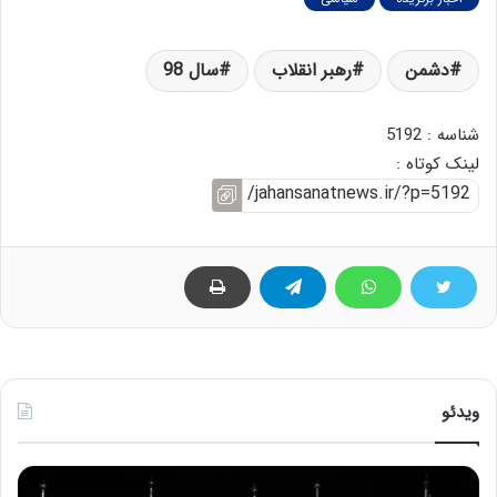
دشمن
رهبر انقلاب
سال 98
شناسه : 5192
لینک کوتاه :
ویدئو
ح
ه