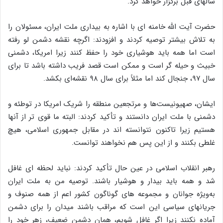
سالهای قبل برگزار خواهد کرد.
حضرت آیت الله خامنه ای با اشاره به بیداری ملت ایران، مسئولان را
به تلاش بیشتر توصیه کردند و افزودند: اگرچه نقشه دشمن لو رفته
است اما همه باید هوشیاری خود را حفظ کنند زیرا امریکا، دشمنی
خبیث و حیله گر است و ممکن است قصد فریب داشته باشد تا برای
سال ۹۷، جنجال کند اما مثلاً برای سال ۹۸ نقشه‌ای بکشد.
ایشان، صهیونیست‌ها و مرتجعین منطقه را شریک امریکا در توطئه و
دشمنی با ملت ایران دانستند و تأکید کردند: البته ما قوی تر از آنها
هستیم زیرا تاکنون نتوانسته اند در مقابل جمهوری اسلامی، هیچ
غلطی بکنند و از این پس هم نخواهند توانست.
رهبر انقلاب اسلامی در عین حال تأکید کردند: نباید لحظه ای غافل
شد و همه باید بیدار و هوشیار باشند. توصیه من به ملت ایران
به‌ویژه جوانان و مجموعه های گوناگون کشور اعم از همه صنوف و
جریانهای سیاسی این است که مراقب باشند میدان را برای دشمن
آماده نکنند زیرا اگر غافل شویم، همان دشمن ضعیف، زهر خود را