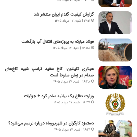
۱۷:۱۴ | شنبه، ۱۷ مرداد ۱۴۰۵
ا
ا
ن
ق
گزارش کیفیت گندم ایران منتشر شد
،
ت
۱۷:۱۱ | شنبه، ۱۷ مرداد ۱۴۰۵
ه
ص
ی
ا
چ
د
فولاد مبارکه به پروژه‌های انتقال آب بازگشت
گ
ا
۱۶:۵۸ | شنبه، ۱۷ مرداد ۱۴۰۵
ا
ی
ه
ر
ج
ا
هیلاری کلینتون: کاخ سفید ترامپ شبیه کاخ‌های
ز
ن
صدام در زمان سقوط است
ا
|
ی
۱۶:۳۸ | شنبه، ۱۷ مرداد ۱۴۰۵
ا
ن
ع
ج
ت
وزارت دفاع یک بیانیه صادر کرد + جزئیات
ن
م
۱۶:۳۴ | شنبه، ۱۷ مرداد ۱۴۰۵
گ
ا
،
د
ن
م
دستمزد کارگران در شهریورماه دوباره ترمیم می‌شود؟
ت
ر
۱۶:۲۹ | شنبه، ۱۷ مرداد ۱۴۰۵
و
د