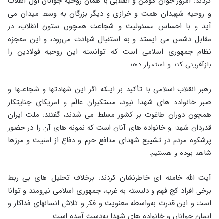
کردند: امروز جوان مؤمن و انقلابی با همان روحیه جوانان اول انقلاب
و روحیه شهیدان همت و خرازی و دیگر بزرگان به وسط میدان می
آید و با احساس مسئولیت و شجاعت همچون ستون انقلاب، در
مقابل دشمن می ایستد و به استقبال شهادت می‌رود، و این معجزه
نظام جمهوری اسلامی است که توانسته این روحیه فولادین را
بازآفرینی کند و استمرار دهد.
رهبر انقلاب اسلامی با تأکید بر اینکه اگر این شهادتها و شجاعتها و
صبر خانواده های شهدا نبود، مستکبران عالَم و امریکای جنایتکار
همچون دوران طاغوت بر کشور مسلط می شدند، گفتند: ملت ایران
قدردان شهدا و خانواده های آنان است که نمونه های آن را در حضور
پرشکوه مردم در تشییع شهدای مدافع حرم و دفاع از امنیت و مرزها
شاهد بوده و هستیم.
آیت الله خامنه ای خاطرنشان کردند: برخلاف تحلیل های بی ربط
برخی افراد کج فهم و دلبسته به غرب، جمهوری اسلامی نیرومند و توانا
است و این قدرت به‌واسطه معنویت و فکر و تلاش انسانهای فداکار و
ایمان جوانان و خانواده های شهدا به‌دست آمده است.