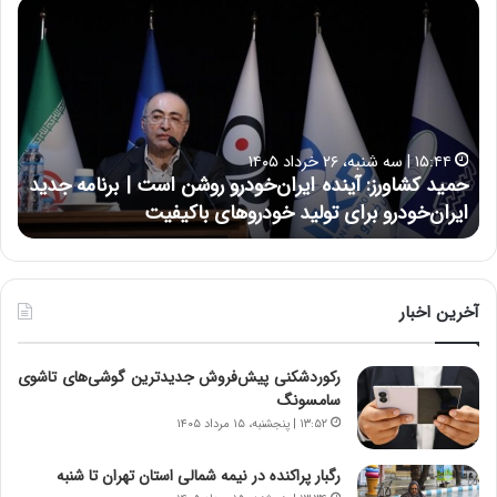
ح
ح
م
س
ی
ی
د
ن
ک
ع
ش
ل
ا
ا
۱۵:۴۴ | سه شنبه، ۲۶ خرداد ۱۴۰۵
و
ی
حمید کشاورز: آینده ایران‌خودرو روشن است | برنامه جدید
ح
ر
ی
ایران‌خودرو برای تولید خودروهای باکیفیت
ن
ز
:
:
د
آ
ر
ی
ط
ن
و
آخرین اخبار
د
ل
ه
ت
رکوردشکنی پیش‌فروش جدیدترین گوشی‌های تاشوی
ا
ا
سامسونگ
ی
ر
ر
ی
۱۳:۵۲ | پنجشنبه، ۱۵ مرداد ۱۴۰۵
ا
خ
ن‌
ا
رگبار پراکنده در نیمه شمالی استان تهران تا شنبه
خ
ی