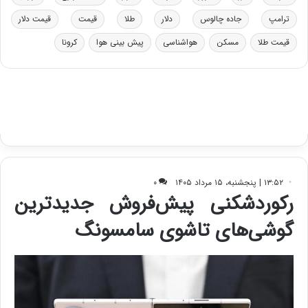
و
ی
د
ب
ترامپ
جاده چالوس
دلار
طلا
قیمت
قیمت دلار
ر
ا
قیمت طلا
مسکن
هواشناسی
پیش بینی هوا
کرونا
و
ی
ه
س
ا
ت
ی
د
ب
ا
ک
ی
ف
ی
ت