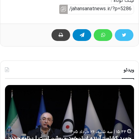
لینک کوتاه :
ویدئو
ح
ح
م
س
ی
ی
د
ن
ک
ع
ش
ل
ا
ا
۱۵:۴۴ | سه شنبه، ۲۶ خرداد ۱۴۰۵
و
ی
حمید کشاورز: آینده ایران‌خودرو روشن است | برنامه جدید
ح