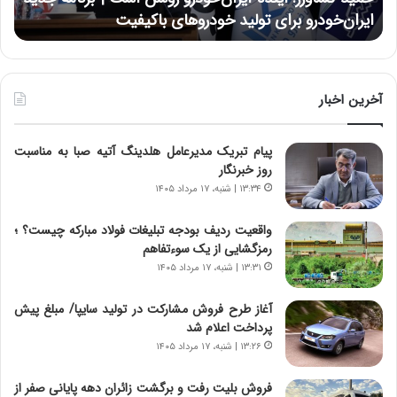
ر
ی
ایران‌خودرو برای تولید خودروهای باکیفیت
ن
ز
:
:
د
آ
ر
ی
ط
ن
و
آخرین اخبار
د
ل
ه
ت
پیام تبریک مدیرعامل هلدینگ آتیه صبا به مناسبت
ا
ا
روز خبرنگار
ی
ر
ر
ی
۱۳:۳۴ | شنبه، ۱۷ مرداد ۱۴۰۵
ا
خ
ن‌
ا
واقعیت ردیف بودجه تبلیغات فولاد مبارکه چیست؟ ؛
خ
ی
رمزگشایی از یک سوءتفاهم
و
ر
۱۳:۳۱ | شنبه، ۱۷ مرداد ۱۴۰۵
د
ا
ر
ن
آغاز طرح فروش مشارکت در تولید سایپا/ مبلغ پیش
و
،
پرداخت اعلام شد
ر
ه
۱۳:۲۶ | شنبه، ۱۷ مرداد ۱۴۰۵
و
ی
ش
چ
فروش بلیت رفت و برگشت زائران دهه پایانی صفر از
ن
گ