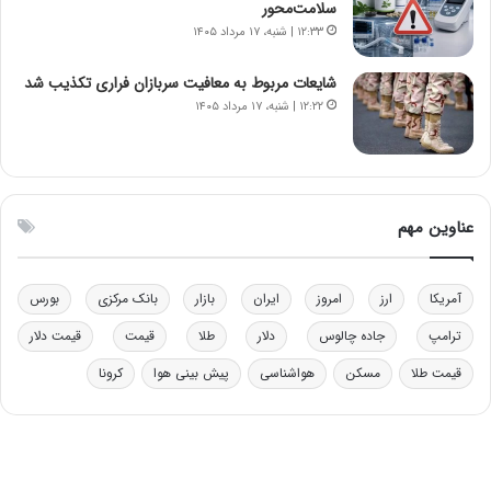
سلامت‌محور
د
م
۱۲:۳۳ | شنبه، ۱۷ مرداد ۱۴۰۵
ر
ق
و
ا
ب
ب
شایعات مربوط به معافیت سربازان فراری تکذیب شد
ر
ل
۱۲:۲۲ | شنبه، ۱۷ مرداد ۱۴۰۵
ا
چ
ی
ن
ت
ی
و
ن
ل
ق
عناوین مهم
ی
د
د
ر
خ
ت
آمریکا
ارز
امروز
ایران
بازار
بانک مرکزی
بورس
و
ی
د
ب
ترامپ
جاده چالوس
دلار
طلا
قیمت
قیمت دلار
ر
ا
قیمت طلا
مسکن
هواشناسی
پیش بینی هوا
کرونا
و
ی
ه
س
ا
ت
ی
د
ب