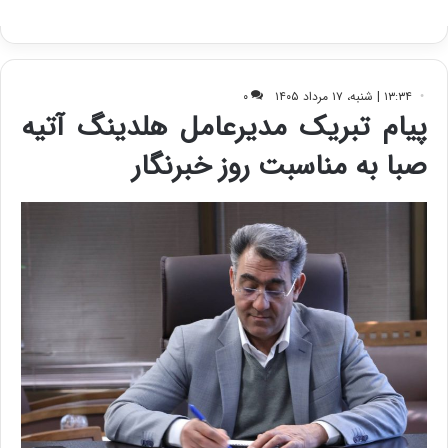
ا
ک
ی
ف
ی
ت