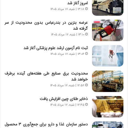
امروز آغاز شد
ا
ا
۱۳:۱۸ | شنبه، ۱۷ مرداد ۱۴۰۵
س
ه
ت
ج
عرضه بنزین در بندرعباس بدون محدودیت از سر
|
ز
گرفته شد
ب
ا
ر
۱۳:۱۰ | شنبه، ۱۷ مرداد ۱۴۰۵
ی
ن
ن
ا
ج
ثبت نام آزمون ارشد علوم پزشکی آغاز شد
م
ن
۱۳:۰۴ | شنبه، ۱۷ مرداد ۱۴۰۵
ه
گ
ج
،
د
ن
محدودیت‌ برق صنایع طی هفته‌های آینده برطرف
ی
ت
خواهد شد
د
و
۱۲:۵۶ | شنبه، ۱۷ مرداد ۱۴۰۵
ا
ا
ی
ن
ذخایر طلای چین افزایش یافت
ر
س
۱۲:۴۵ | شنبه، ۱۷ مرداد ۱۴۰۵
ا
ت
ن‌
ه
خ
د
دستور سازمان غذا و دارو برای جمع‌آوری ۳ محصول
و
ر