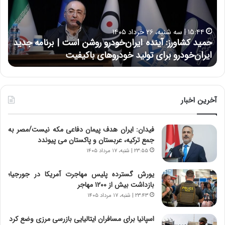
ک
ع
ش
ل
ا
ا
۱۵:۴۴ | سه شنبه، ۲۶ خرداد ۱۴۰۵
و
ی
حمید کشاورز: آینده ایران‌خودرو روشن است | برنامه جدید
ح
ر
ی
ایران‌خودرو برای تولید خودروهای باکیفیت
ن
ز
:
:
د
آ
ر
ی
ط
ن
و
آخرین اخبار
د
ل
ه
ت
فیدان: ایران هدف پیمان دفاعی مکه نیست/مصر به
ا
ا
جمع ترکیه، عربستان و پاکستان می پیوندد
ی
ر
ر
ی
۲۳:۵۵ | شنبه، ۱۷ مرداد ۱۴۰۵
ا
خ
ن‌
ا
یورش گسترده پلیس مهاجرت آمریکا در جورجیا؛
خ
ی
بازداشت بیش از ۱۲۰۰ مهاجر
و
ر
۲۳:۴۳ | شنبه، ۱۷ مرداد ۱۴۰۵
د
ا
ر
ن
اسپانیا برای مسافران ایتالیایی بازرسی مرزی وضع کرد