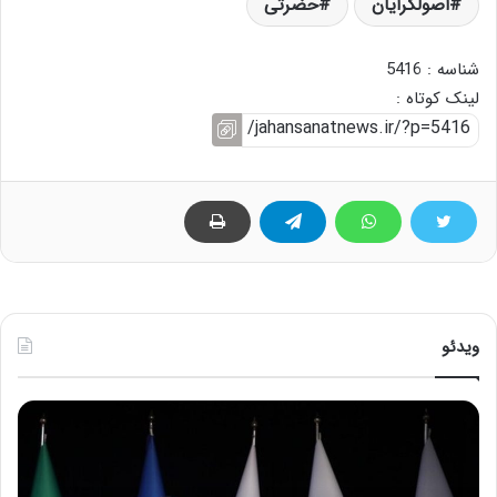
اصولگرایان
حضرتی
شناسه : 5416
لینک کوتاه :
ویدئو
ح
ح
م
س
ی
ی
د
ن