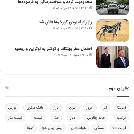
محدودیت تردد و سوخت‌رسانی به فرسوده‌ها
ا
ت
۲۲:۲۶ | شنبه، ۱۷ مرداد ۱۴۰۵
ن‌
ه
خ
د
راز راه‌راه بودن گورخرها فاش شد
و
ر
۲۲:۱۸ | شنبه، ۱۷ مرداد ۱۴۰۵
د
م
ر
ق
و
ا
ب
ب
احتمال سفر ویتکاف و کوشنر به اوکراین و روسیه
ر
ل
۲۲:۱۰ | شنبه، ۱۷ مرداد ۱۴۰۵
ا
چ
ی
ن
ت
ی
و
ن
ل
ق
عناوین مهم
ی
د
د
ر
خ
ت
آمریکا
ارز
امروز
ایران
بازار
بانک مرکزی
بورس
و
ی
د
ب
ترامپ
جاده چالوس
دلار
طلا
قیمت
قیمت دلار
ر
ا
قیمت طلا
مسکن
هواشناسی
پیش بینی هوا
کرونا
و
ی