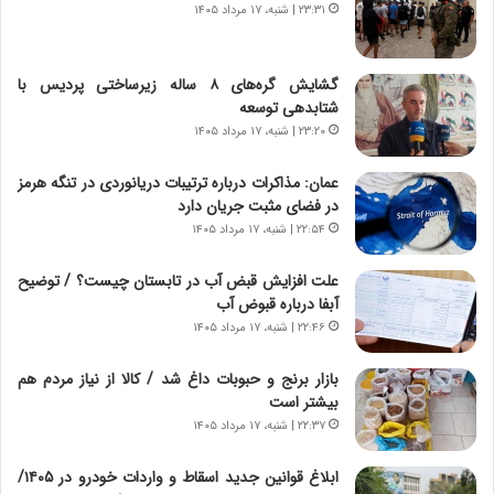
و
،
۲۳:۳۱ | شنبه، ۱۷ مرداد ۱۴۰۵
ر
ه
و
ی
ش
چ
گشایش گره‌های ۸ ساله زیرساختی پردیس با
ن
گ
شتابدهی توسعه
ا
ا
۲۳:۲۰ | شنبه، ۱۷ مرداد ۱۴۰۵
س
ه
ت
ج
عمان: مذاکرات درباره ترتیبات دریانوردی در تنگه هرمز
|
ز
در فضای مثبت جریان دارد
ب
ا
ر
۲۲:۵۴ | شنبه، ۱۷ مرداد ۱۴۰۵
ی
ن
ن
ا
ج
علت افزایش قبض آب در تابستان چیست؟ / توضیح
م
ن
آبفا درباره قبوض آب
ه
گ
۲۲:۴۶ | شنبه، ۱۷ مرداد ۱۴۰۵
ج
،
د
ن
بازار برنج و حبوبات داغ شد / کالا از نیاز مردم هم
ی
ت
بیشتر است
د
و
۲۲:۳۷ | شنبه، ۱۷ مرداد ۱۴۰۵
ا
ا
ی
ن
ابلاغ قوانین جدید اسقاط و واردات خودرو در ۱۴۰۵/
ر
س