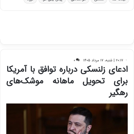
و
ی
ه
س
ا
ت
ی
د
ب
ا
ک
ی
ف
ی
ت