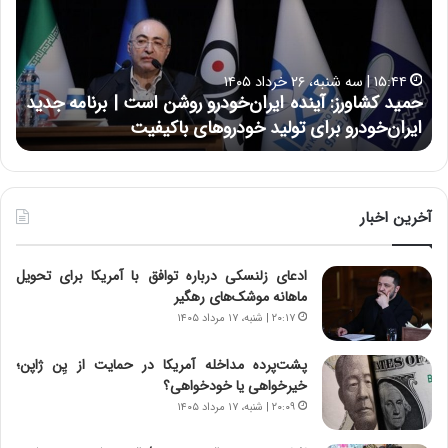
د
ن
ک
ع
ش
ل
ا
ا
۱۵:۴۴ | سه شنبه، ۲۶ خرداد ۱۴۰۵
و
ی
حمید کشاورز: آینده ایران‌خودرو روشن است | برنامه جدید
ح
ر
ی
ایران‌خودرو برای تولید خودروهای باکیفیت
ن
ز
:
:
د
آ
ر
ی
ط
ن
و
آخرین اخبار
د
ل
ه
ت
ادعای زلنسکی درباره توافق با آمریکا برای تحویل
ا
ا
ماهانه موشک‌های رهگیر
ی
ر
ر
ی
۲۰:۱۷ | شنبه، ۱۷ مرداد ۱۴۰۵
ا
خ
ن‌
ا
پشت‌پرده مداخله آمریکا در حمایت از یِن ژاپن؛
خ
ی
خیرخواهی یا خودخواهی؟
و
ر
۲۰:۰۹ | شنبه، ۱۷ مرداد ۱۴۰۵
د
ا
ر
ن