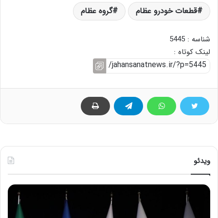
قطعات خودرو عظام
گروه عظام
شناسه : 5445
لینک کوتاه :
ویدئو
ح
ح
م
س
ی
ی