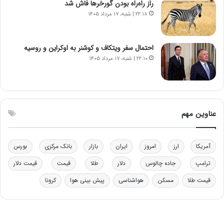
راز راه‌راه بودن گورخرها فاش شد
ر
۲۲:۱۸ | شنبه، ۱۷ مرداد ۱۴۰۵
م
ق
ا
ب
احتمال سفر ویتکاف و کوشنر به اوکراین و روسیه
ل
۲۲:۱۰ | شنبه، ۱۷ مرداد ۱۴۰۵
چ
ن
ی
ن
ق
عناوین مهم
د
ر
ت
آمریکا
ارز
امروز
ایران
بازار
بانک مرکزی
بورس
ی
ب
ترامپ
جاده چالوس
دلار
طلا
قیمت
قیمت دلار
ا
قیمت طلا
مسکن
هواشناسی
پیش بینی هوا
کرونا
ی
س
ت
د