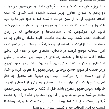
مذاکرات هسته‌ای نداشته است.
چند روز پیش هم که خبر سمت گرفتن داماد رییس‌جمهور در دولت
دوازدهم به عنوان معاون وزیر صنعت شنیده شد. خبری که همه
انتظار تکذیب آن را از سوی دولت داشتند اما نه تنها خبر کذب نبود
بلکه وزیر صنعت، انتصاب داماد رییس‌جمهور را به عنوان ‏معاون خود
تایید کرد. موضوعی که با سیاست‌ها و حرف‌هایی که در زمان
انتخابات اعلام شده بود، مغایرت داشت‌. البته داماد روحانی بنا به
مصلحت بعد از اینکه سیاستمداران‌، نمایندگان و حتی مردم نسبت به
این انتخاب موضع گرفتند در نامه‌ای استعفای خود را اعلام کرد. برخی
منابع آگاه، شائبه‌ها و هجمه رسانه‌ای در مورد این انتصاب را دلیل
استعفای او ذکر می‌کنند. حتی این گروه برخی اخبار در مورد توبیخ
وزیر صمت از سوی حسن روحانی رییس‌جمهور را هم رد کرده و اخبار
از این دست را رد می‌کنند. البته این توبیخ هم معقول به نظر
نمی‌رسد چرا که اگر قرار به دادن سمتی به یکی از اعضای نزدیک
خانواده رییس‌جمهور مطرح باشد قبل از تکیه بر صندلی‌، رییس‌جمهور
مطلع می‌شود و می‌تواند وزیر را از این انتخاب و داماد را از به دست
گرفتن پست منع کند اما روحانی دو زانو نشست تا ببیند رسانه‌ها
نسبت به این انتخاب چه واکنشی نشان می‌دهند!