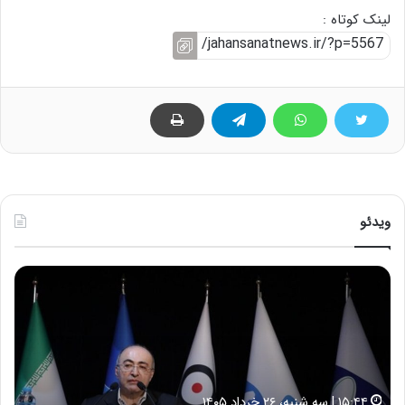
لینک کوتاه :
ویدئو
ح
س
ی
ن
ع
ل
ا
۱۷:۳۹ | سه شنبه، ۲۲ اردیبهشت ۱۴۰۵