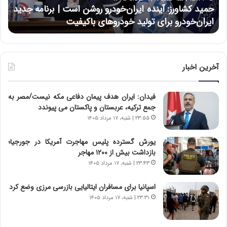
ی
ان‌خودرو روشن است | برنامه جدید
حسین علایی: در طول تاریخ 
ی
 خودروهای باکیفیت
نتوانسته در مقابل چنین قدر
:
د
ر
ط
و
آخرین اخبار
ل
ت
فیدان: ایران هدف پیمان دفاعی مکه نیست/مصر به
ا
جمع ترکیه، عربستان و پاکستان می پیوندد
ر
ی
۲۳:۵۵ | شنبه، ۱۷ مرداد ۱۴۰۵
خ
ا
یورش گسترده پلیس مهاجرت آمریکا در جورجیا؛
ی
بازداشت بیش از ۱۲۰۰ مهاجر
ر
۲۳:۴۳ | شنبه، ۱۷ مرداد ۱۴۰۵
ا
ن
اسپانیا برای مسافران ایتالیایی بازرسی مرزی وضع کرد
،
۲۳:۳۱ | شنبه، ۱۷ مرداد ۱۴۰۵
ه
ی
چ