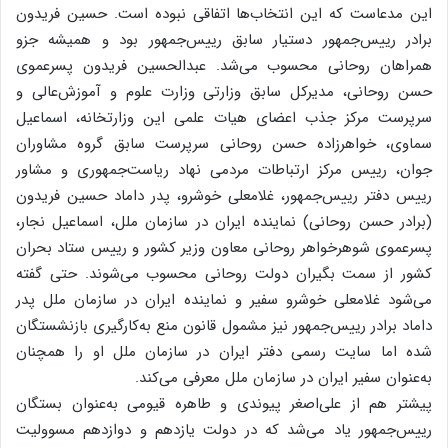
این مدعاست که این انتخاب‌ها اتفاقی نبوده است. حسین فریدون
برادر رییس‌جمهور دستیار سابق رییس‌جمهور بود و همیشه جزو
همراهان روحانی محسوب می‌‌شد. عبدالحسین فریدون پسرعموی
حسن روحانی، مدیرکل سابق وزارتی وزارت علوم و آموزش‌عالی و
سرپرست مرکز جذب اعضای هیات علمی این وزارتخانه، اسماعیل
سماوی، خواهرزاده حسن روحانی سرپرست سابق گروه مشاوران
جوان، رییس مرکز ارتباطات مردمی نهاد ریاست‌جمهوری و مشاور
رییس دفتر رییس‌جمهور، غلامعلی خوشرو، پدر داماد حسین فریدون
(برادر حسن روحانی) نماینده ایران در سازمان ملل، اسماعیل نجار‌،‌
پسرعموی شوهرخواهر روحانی معاون وزیر کشور و رییس ستاد بحران
کشور از سمت بگیران دولت روحانی محسوب می‌شوند. حتی گفته
می‌شود غلامعلی خوشرو سفیر و نماینده ایران در سازمان ملل پدر
داماد برادر رییس‌جمهور نیز مشمول قانون منع به‌کارگیری بازنشستگان
شده اما سایت رسمی دفتر ایران در سازمان ملل او را همچنان
به‌عنوان سفیر ایران در سازمان ملل معرفی می‌کند.
پیشتر هم از علی‌اصغر پیوندی و طاهره قیومی به‌عنوان بستگان
رییس‌جمهور یاد می‌شد که در دولت یازدهم و دوازدهم مسوولیت