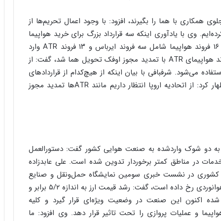
ا
ب
وی همکاری با هما را بگیرند، افزود: با وجود اعمال تحریم‌ها از
ر
ده‌ایم. وی با یادآوری اینکه سه قرارداد بزرگ برای خرید هواپیما
ن
د
در دوره برجام امضا کردیم، تصریح کرد: بر این اساس ۱۶ فروند هواپیما شامل سه فروند ایرباس و ۱۳ فروند ATR وارد
ه
کشور شد. مدیرعامل ایران‌ایر با اشاره به اینکه پنج فروند هواپیمای ATR با تمدید مجوز اوفک تحویل هما شد، گفت: از
ب
فاده می‌شود. شرفبافی با بیان اینکه از هیچ‌کدام از قراردادهای
ز
خرید هواپیما کوتاه نیامده‌ایم و دست بالا را داریم، اظهار کرد: از اتحادیه اروپا انتظار داریم مانند ATR‌ها تمدید مجوز
ر
گ
؟
ه به دو شوک واردشده به صنعت هوایی کشور گفت: دستورالعمل
دمات در مناطق کمتر برخوردار تدوین ‌شده است. علی عابدزاده
یی کشوری در نشست خبری سومین نمایشگاه حمل‌ونقل و صنایع
وابسته با بیان اینکه اکنون دو اتفاق مهم برای صنعت هوانوردی رخ داده است، گفت: رشد قیمت ارز به اندازه ۵/۲ برابر و
ده اکنون این صنعت در وضعیت ویژه‌ای قرار ‌گیرد و کلیه
یما و عملیات پروازی را تحت تاثیر قرار دهد. وی افزود: ما