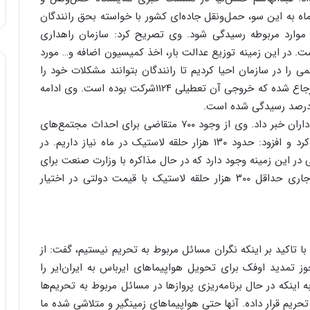
ا
ماه به این سو، حمل‌ونقل جاده‌ای کشور با خواسته بحق رانندگان
و
 موارد مربوطه رسیدگی شود. وی تصریح کرد: سازمان راهداری
ر
ست. در این زمینه توزیع عدالت بار، اخذ کمیسیون اضافه و… مورد
م
ی
ی را در سازمان احیا کردیم تا رانندگان بتوانند مشکلات خود را
ا
اعلام کنند. حدود ۲۲ هزار شکایت به سازمان راهداری ارجاع شده که خروجی آن تعطیلی ۱۱۲۴شرکت بوده است. وی ادامه
ن
ه
حسن‌نیا همچنین از ورود دادستانی به موضوع کامیون‌داران خبر داد. وی از وجود ۷۰۰ متقاضی برای احداث مجتمع‌های
؛
ب
بین‌راهی خبر داد و به موضوع تامین لاستیک اشاره کرد و افزود: حدود ۱۳۰ هزار حلقه لاستیک در ماه نیاز داریم. در
ا
 در این زمینه وجود دارد که در حال مذاکره با وزارت صنعت برای
ز
حل این مشکل هستیم. وی اعلام کرد: تا پایان سال‌جاری حداقل ۳۰۰ هزار حلقه لاستیک با قیمت دولتی در اختیار
ن
د
ه
پ
ن
ا تاکید بر اینکه نگران مسائل مربوط به تحریم نیستیم، گفت: از
ه
ه اروپا انتظار داریم مانند هواپیماهای ATR مجوز تمدید اوفک برای تحویل هواپیماهای ایرباس به ایران‌ایر را
ا
ن
 اینکه در حال برنامه‌ریزی پروازها در مسائل مربوط به تحریم‌ها
ی
 تحریم قرار داده. آنها حتی هواپیماهای زمینگیر و متلاشی شده ما