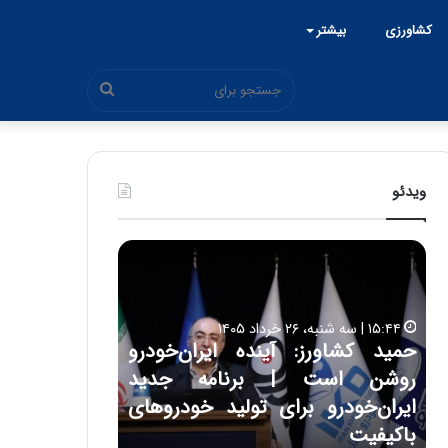
کشاورزی
بیشتر
جستجو
برای
ویدئو
ح
ح
م
س
ی
ی
د
ن
۱۵:۴۴ | سه شنبه، ۲۶ خرداد ۱۴۰۵
ک
ع
حمید کشاورز: آینده ایران‌خودرو
ش
ل
۱۷:۳۹ | سه شنبه، ۲۲ اردیبهشت ۱۴۰۵
روشن است | برنامه جدید
حسین علایی: 
ا
ا
و
ی
ه
ایران‌خودرو برای تولید خودروهای
هیچگاه جز ای
ر
ی
باکیفیت
مقابل چنین ق
ز
: