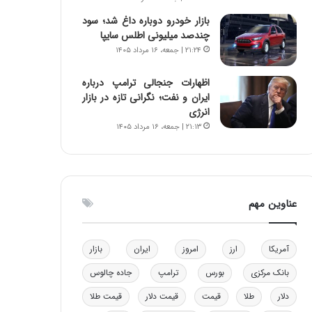
و
ا
بازار خودرو دوباره داغ شد؛ سود
ب
ب
چندصد میلیونی اطلس سایپا
ر
ل
۲۱:۲۴ | جمعه، ۱۶ مرداد ۱۴۰۵
ا
چ
ی
ن
اظهارات جنجالی ترامپ درباره
ت
ی
ایران و نفت؛ نگرانی تازه در بازار
و
ن
انرژی
ل
ق
۲۱:۱۳ | جمعه، ۱۶ مرداد ۱۴۰۵
ی
د
د
ر
خ
ت
و
ی
د
ب
عناوین مهم
ر
ا
و
ی
ه
س
ا
ت
آمریکا
ارز
امروز
ایران
بازار
ی
د
بانک مرکزی
بورس
ترامپ
جاده چالوس
ب
ا
دلار
طلا
قیمت
قیمت دلار
قیمت طلا
ک