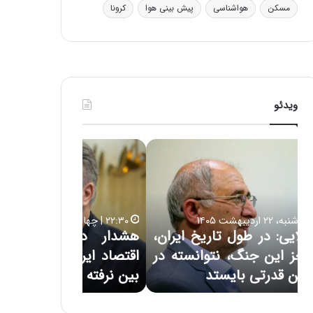
ی
مسکن
هواشناسی
پیش بینی هوا
کرونا
ف
ی
ت