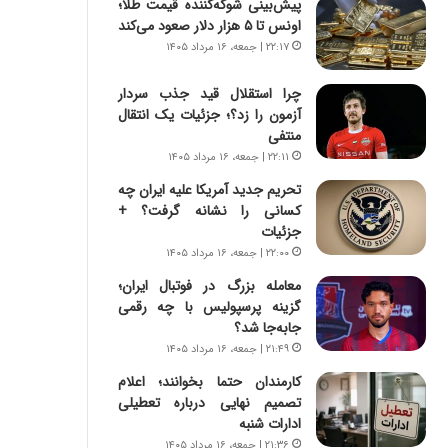
پیش‌بینی شوکه‌کننده قیمت طلا؛
س
ه
اونس تا ۵ هزار دلار صعود می‌کند
ت
ج
|
ز
۲۲:۱۷ | جمعه، ۱۶ مرداد ۱۴۰۵
ب
ا
ر
ی
چرا استقلال قید جذب سردار
ن
ن
آزمون را زد؟؛ جزئیات یک انتقال
ا
ج
منتفی
م
ن
۲۲:۱۱ | جمعه، ۱۶ مرداد ۱۴۰۵
ه
گ
تحریم جدید آمریکا علیه ایران چه
ج
،
کسانی را نشانه گرفت؟ +
د
ن
جزئیات
ی
ت
۲۲:۰۰ | جمعه، ۱۶ مرداد ۱۴۰۵
د
و
ا
ا
معامله بزرگ در فوتبال ایران؛
ی
ن
گزینه پرسپولیس با چه رقمی
ر
س
جابه‌جا شد؟
ا
ت
۲۱:۴۹ | جمعه، ۱۶ مرداد ۱۴۰۵
ن‌
ه
کارمندان حتما بخوانند؛ اعلام
خ
د
تصمیم نهایی درباره تعطیلی
و
ر
ادارات شنبه
د
م
ر
ق
۲۱:۳۶ | جمعه، ۱۶ مرداد ۱۴۰۵