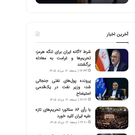
:
د
آ
ر
ی
ط
ن
و
د
ل
آخرین اخبار
ه
ت
ا
ا
ی
ر
شرط ۲گانه ایران برای تنگه هرمز؛
ر
ی
تحریم‌ها و غرامت به معادله
ا
خ
برگشتند
ن‌
ا
۲۲:۳۳ | جمعه، ۱۶ مرداد ۱۴۰۵
خ
ی
و
ر
پرونده پول‌های نفتی جنجالی
د
ا
شد؛ وزیر نفت در یک‌قدمی
ر
ن
استیضاح
و
،
۲۲:۲۶ | جمعه، ۱۶ مرداد ۱۴۰۵
ر
ه
با رأی ۸۶ سناتور؛ تحریم‌های تازه
و
ی
علیه ایران کلید خورد
ش
چ
۲۲:۲۰ | جمعه، ۱۶ مرداد ۱۴۰۵
ن
گ
ا
ا