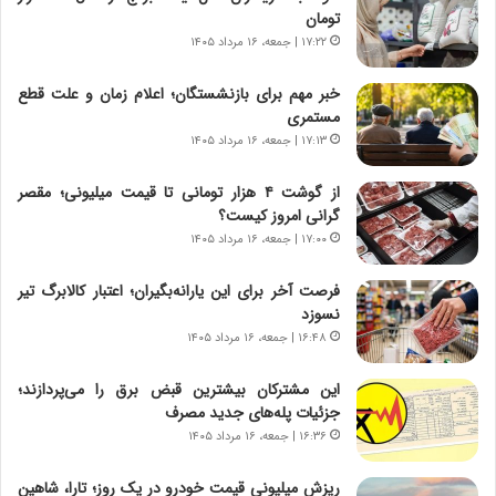
د
ا
تومان
ر
ن‌
۱۷:۲۲ | جمعه، ۱۶ مرداد ۱۴۰۵
ا
ه
ق
ا
خبر مهم برای بازنشستگان؛ اعلام زمان و علت قطع
ت
ی
مستمری
ص
ا
۱۷:۱۳ | جمعه، ۱۶ مرداد ۱۴۰۵
ا
ت
د
ا
از گوشت ۴ هزار تومانی تا قیمت میلیونی؛ مقصر
ا
ق
گرانی امروز کیست؟
ی
ا
۱۷:۰۰ | جمعه، ۱۶ مرداد ۱۴۰۵
ر
ی
ا
ر
فرصت آخر برای این یارانه‌بگیران؛ اعتبار کالابرگ تیر
ن
ا
نسوزد
|
ن
ا
۱۶:۴۸ | جمعه، ۱۶ مرداد ۱۴۰۵
د
ع
ر
ت
پ
این مشترکان بیشترین قبض برق را می‌پردازند؛
م
ی
جزئیات پله‌های جدید مصرف
ا
ح
۱۶:۳۶ | جمعه، ۱۶ مرداد ۱۴۰۵
د
م
م
ل
ریزش میلیونی قیمت خودرو در یک روز؛ تارا، شاهین