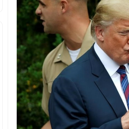
ا
و
ر
م
ی
ا
ن
ه
؛
ب
ا
ز
ن
د
ه
پ
ن
ه
ا
ن
ی