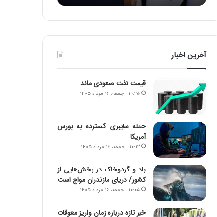
:
د
آ
ر
ی
ط
ن
و
د
ل
آخرین اخبار
ه
ت
ا
ا
ی
ر
قیمت نفت صعودی ماند
ر
ی
۱۰:۲۵ | جمعه، ۱۶ مرداد ۱۴۰۵
ا
خ
ن‌
ا
خ
ی
حمله سایبری گسترده به بورس
و
ر
آمریکا
د
ا
۱۰:۱۳ | جمعه، ۱۶ مرداد ۱۴۰۵
ر
ن
و
،
ر
ه
باد و گردوخاک در بخش‌هایی از
و
ی
کشور/ دریای مازندران مواج است
ش
چ
۱۰:۰۵ | جمعه، ۱۶ مرداد ۱۴۰۵
ن
گ
ا
ا
خبر تازه درباره زمان واریز معوقات