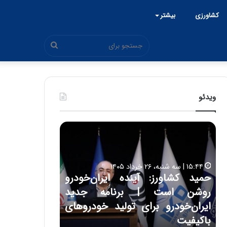
کشاورزی
بیشتر
جستجو
برای
ویدئو
ح
ح
م
س
ی
ی
د
ن
۱۵:۴۴ | سه شنبه، ۲۶ خرداد ۱۴۰۵
ک
ع
حمید کشاورز: آینده ایران‌خودرو
ش
ل
۱۷:۳۹ | سه شنبه، ۲۲ اردیبهشت ۱۴۰۵
روشن است | برنامه جدید
حسین علایی: 
ا
ا
و
ی
ه
ایران‌خودرو برای تولید خودروهای
هیچگاه جز ای
ر
ی
باکیفیت
مقابل چنین ق
ز
: