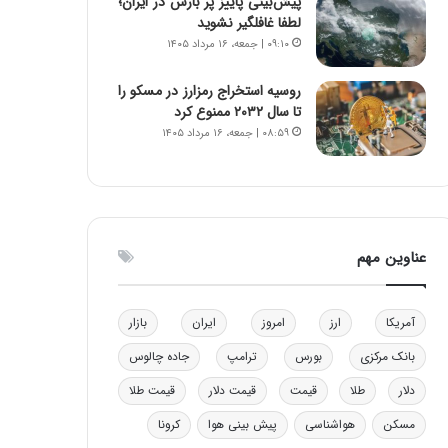
پیش‌بینی پاییز پر بارش در ایران؛
و
ا
لطفا غافلگیر نشوید
ب
ب
۰۹:۱۰ | جمعه، ۱۶ مرداد ۱۴۰۵
ر
ل
ا
چ
روسیه استخراج رمزارز در مسکو را
ی
ن
تا سال ۲۰۳۲ ممنوع کرد
ت
ی
۰۸:۵۹ | جمعه، ۱۶ مرداد ۱۴۰۵
و
ن
ل
ق
ی
د
د
ر
خ
ت
و
ی
عناوین مهم
د
ب
ر
ا
و
ی
آمریکا
ارز
امروز
ایران
بازار
ه
س
ا
ت
بانک مرکزی
بورس
ترامپ
جاده چالوس
ی
د
دلار
طلا
قیمت
قیمت دلار
قیمت طلا
ب
ا
مسکن
هواشناسی
پیش بینی هوا
کرونا
ک