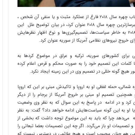
ا
ب
ر
صادق زیبا کلام با بیان این که انتخاب چهره سال ۲۰۱۸ فارغ از عملکرد مثبت و یا منفی آن شخص ،
ن
کار سختی است، ولی شاید بتوان دونالد ترامپ، را خبرسازترین چهره سال ۲۰۱۸ عنوان کرد، در بیان توضیح علل این
د
انتخاب، خاطرنشان کرد: رییس‌جمهور آمریکا در سال ۲۰۱۸ به خاطر سیاست‌ها، تصمیم‌گیری‌ها و نوع اظهار نظرهایش
ه
ب
ای خروج نیروهای نظامی آمریکا از سوریه عنوان کرد
.
ز
ر
ی برای کشورهای سوریه، ترکیه و عراق در موضوع کردها به
گ
ا کلمات این تصمیم خود را به صورت محکم و قرص اعلام کرده
؟
 هیچ گونه خللی در تصمیم وی در این زمینه ایجاد نکرد
.
 شمالی، حمله لفظی او به اروپا و تاکیدش مبنی بر این که اروپا
همچنین تصمیم او مبنی بر خروج آمریکا از برجام را از دیگر
 تصمیمات خبرساز ترامپ در سال ۲۰۱۸ عنوان کرد و در ادامه‌ در پاسخ به این سوال که به نظر وی وضعیت
۲ چگونه خواهد بود و آیا او به این گونه سیاست‌هایش ادامه‌ خواهد داد؟ گفت: به نظر
رامپ در سال ۲۰۱۹ همان روند ۲۰۱۸ را ادامه‌ می‌دهد چرا که باید به این موضوع توجه داشت که بخشی از
تصمیمات او باز می‌گردد. اگر چه این تصمیمات بعضا تبعاتی را
ریکایی هم چنان محبوب است و هیچ علائمی در دسترس نیست که