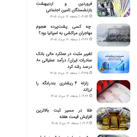
س
ه
فروردین و اردیبهشت
ت
ج
بازنشستگان تامین اجتماعی
|
ز
۰۹:۵۴ | جمعه، ۱۶ مرداد ۱۴۰۵
ب
ا
چه کسی پشت‌پرده هجوم
ر
ی
مهاجران مراکشی به اسپانیا بود؟
ن
ن
ا
۰۹:۴۶ | جمعه، ۱۶ مرداد ۱۴۰۵
ج
م
ن
ه
گ
تغییر مثبت در عملکرد مالی بانک
ج
،
صادرات ایران/ درآمد عملیاتی ۸۰
د
ن
درصد رشد کرد
ی
ت
۰۹:۳۵ | جمعه، ۱۶ مرداد ۱۴۰۵
د
و
زلزله ۴ ریشتری بندرلنگه را
ا
ا
لرزاند
ی
ن
۰۹:۲۶ | جمعه، ۱۶ مرداد ۱۴۰۵
ر
س
ا
ت
طلا در مسیر ثبت بالاترین
ن‌
ه
افزایش قیمت هفته
خ
د
و
ر
۰۹:۱۹ | جمعه، ۱۶ مرداد ۱۴۰۵
د
م
ر
ق