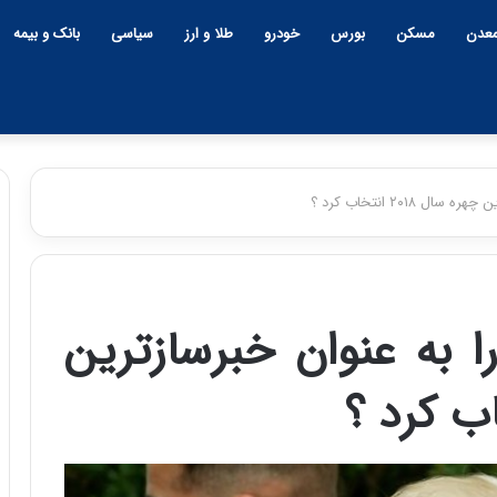
عدن
مسکن
بورس
خودرو
طلا و ارز
سیاسی
بانک و بیمه
۲۰۱۸ انتخاب کرد ؟
چ
ی
ن
را به عنوان خبرسازترین
و
ب
ح
ر
۱۲:۱۸ | دوشنبه، ۱۸ اسفند ۱۴۰۴
ا
چین و بحران خاورمیانه؛ بازند
ن
پنهان یا برنده بزرگ؟
خ