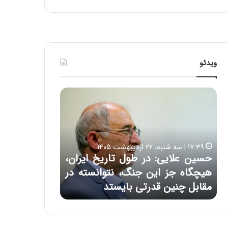
ی
ف
ی
ت