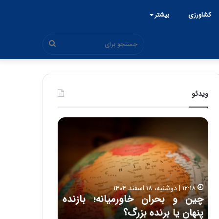
کشاورزی
بیشتر
جستجو
برای
ویدئو
ح
م
ی
د
۱۵:۴۴ | سه شنبه، ۲۶ خرداد ۱۴۰۵
ک
حمید کشاورز: آینده ایران‌خودرو
ش
روشن است | برنامه جدید
ا
و
ه
ایران‌خودرو برای تولید خودروهای
ر
باکیفیت
ز