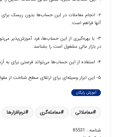
ه
ی
۲- انجام معاملات در این حساب‌ها بدون ریسک برای
و
آنها فراهم است.
ن
ی
|
۳- با بهره‌گیری از این حساب‌ها، فرد آموزش‌پذیر می‌ت
د
در بازار مالی مشغول است را بشناسد.
ب
ی
۴- استفاده از این حساب‌ها می‌تواند فرصتی برای به آزمون گذاشتن استراتژی‌های مالی مختلف فراهم سازد.
ر
ک
ل
۵- این ابزار وسیله‌ای برای ارتقای سطح شناخت از مقوله تحلیل بازار نیز محسوب می‌شود.
ا
ت
آموزش رایگان
ا
ق
ا
معاملاتی
معامله‌گری
نرم‌افزارها
ی
ر
ا
شناسه : 85531
ن