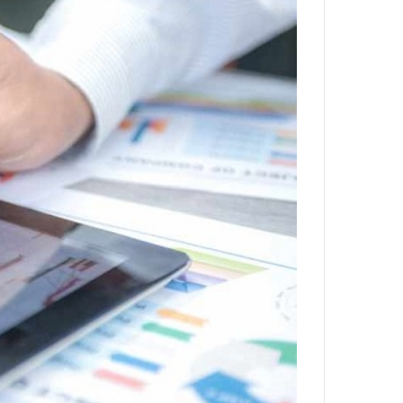
ه
ا
ی
ی
ا
ز
س
ا
خ
ت
م
ا
ن‌
ه
ا
ی
ا
ت
ا
ق
ا