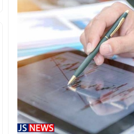
ا
و
ر
م
ی
ا
ن
ه
؛
ب
ا
ز
ن
د
ه
پ
ن
ه
ا
ن
ی