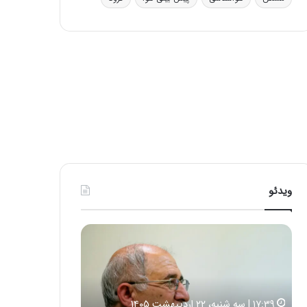
ی
ف
ی
ت