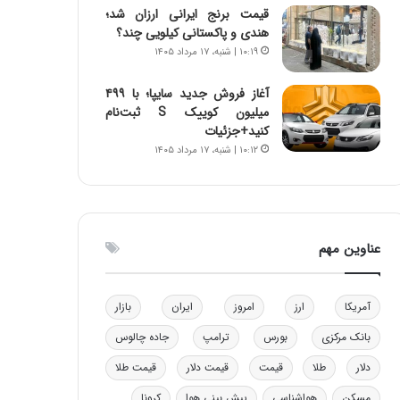
قیمت برنج ایرانی ارزان شد؛
و
هندی و پاکستانی کیلویی چند؟
ب
۱۰:۱۹ | شنبه، ۱۷ مرداد ۱۴۰۵
ر
ا
ی
آغاز فروش جدید سایپا؛ با ۴۹۹
ت
میلیون کوییک S ثبت‌نام
و
کنید+جزئیات
ل
۱۰:۱۲ | شنبه، ۱۷ مرداد ۱۴۰۵
ی
د
خ
و
د
عناوین مهم
ر
و
ه
آمریکا
ارز
امروز
ایران
بازار
ا
ی
بانک مرکزی
بورس
ترامپ
جاده چالوس
ب
دلار
طلا
قیمت
قیمت دلار
قیمت طلا
ا
ک
مسکن
هواشناسی
پیش بینی هوا
کرونا