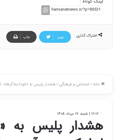
لینک کوتاه :
:
ا
ت
ا
ق
اشتراک گذاری
ا
تویی
چاپ
ی
تر
ر
ا
ن
ا
ز
ش
ن
ب
ه
۱
۵
ف
ر
و