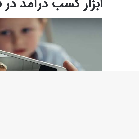
ر
د
ی
ن
ف
ع
ا
ل
ا
س
ت