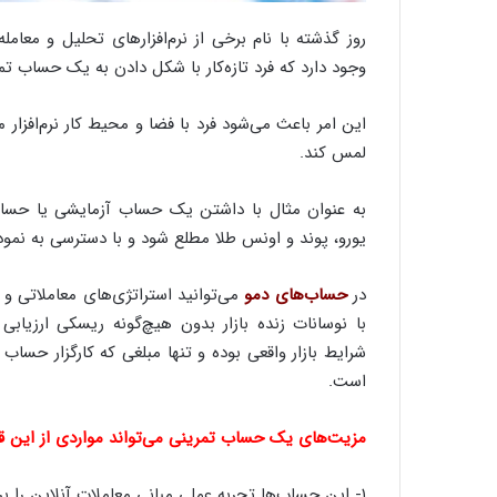
ی
ر
روز گذشته با نام برخی از نرم‌افزارهای تحلیل و معامله
ا
وجود دارد که فرد تازه‌کار با شکل دادن به یک حساب تمرینی یاDemo روش‌های کار در بازارهای معاملات
ن
د
ر
این امر باعث می‌شود فرد با فضا و محیط کار نرم‌افزار 
پ
لمس کند.
ی
ح
به عنوان مثال با داشتن یک حساب آزمایشی یا حساب دمو
م
یورو، پوند و اونس طلا مطلع شود و با دسترسی به نموداره
ل
ه
آ
در
حساب‌های دمو
می‌توانید استراتژی‌های معاملاتی 
م
با نوسانات زنده بازار بدون هیچ‌گونه ریسکی ارزیاب
ر
شرایط بازار واقعی بوده و تنها مبلغی که کارگزار حساب 
ی
ک
است.
ا
ی
مزیت‌های یک حساب تمرینی می‌تواند مواردی از این ق
ی
–
۱- این حساب‌ها تجربه عملی مبانی معاملات آنلاین را برای تازه‌کاران فراهم می‌سازند.
ص