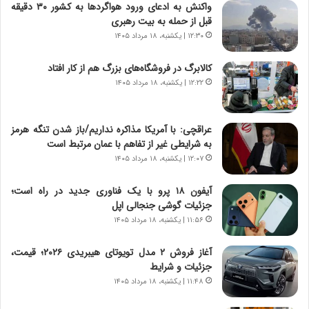
واکنش به ادعای ورود هواگردها به کشور ۳۰ دقیقه
|
ز
قبل از حمله به بیت رهبری
ب
ا
ر
۱۲:۳۰ | یکشنبه، ۱۸ مرداد ۱۴۰۵
ی
ن
ن
ا
ج
کالابرگ در فروشگاه‌های بزرگ هم از کار افتاد
م
ن
۱۲:۲۲ | یکشنبه، ۱۸ مرداد ۱۴۰۵
ه
گ
ج
،
د
ن
عراقچی: با آمریکا مذاکره نداریم/باز شدن تنگه هرمز
ی
ت
به شرایطی غیر از تفاهم با عمان مرتبط است
د
و
۱۲:۰۷ | یکشنبه، ۱۸ مرداد ۱۴۰۵
ا
ا
ی
ن
آیفون ۱۸ پرو با یک فناوری جدید در راه است؛
ر
س
جزئیات گوشی جنجالی اپل
ا
ت
۱۱:۵۶ | یکشنبه، ۱۸ مرداد ۱۴۰۵
ن‌
ه
خ
د
آغاز فروش ۲ مدل تویوتای هیبریدی ۲۰۲۶؛ قیمت،
و
ر
جزئیات و شرایط
د
م
۱۱:۴۸ | یکشنبه، ۱۸ مرداد ۱۴۰۵
ر
ق
و
ا