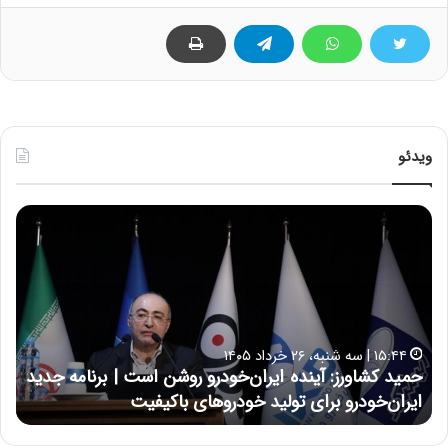
ویدئو
ح
ح
م
س
ی
ی
د
ن
ک
ع
ش
ل
ا
ا
۱۵:۴۴ | سه شنبه، ۲۶ خرداد ۱۴۰۵
و
ی
حمید کشاورز: آینده ایران‌خودرو روشن است | برنامه جدید
ح
ر
ی
ایران‌خودرو برای تولید خودروهای باکیفیت
ن
ز
:
:
د
آ
ر