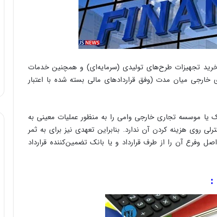
و
ب
ر
ا
ی
ت
 و خرید تجهیزات طرح‌های تولیدی (سرمایه‌ای) و همچنین خدمات
و
ی خارجی میان مدت (وفق قرارداد‌های مالی بسته شده با اعتبار
ل
ی
د
خ
ک یا موسسه تجاری خارجی وامی را به‌ منظور عملیات معینی به
و
 روی هزینه کردن آن ندارد. بنابراین تعهدی نیز برای به ثمر
د
 ‌وفرع آن را از طرف قرارداد و یا بانک تضمین‌کننده قرارداد
ر
و
ه
ا
:
ی
ب
ا
ک