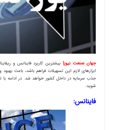
ا
ب
ر
ن
د
ه
ب
ز
ر
گ
؟
جهان صنعت نیوز|
بیشترین کاربرد فاینانس و ریفاین
ابزارهای لازم این تسهیلات فراهم باشد، باعث بهبود 
جذب سرمایه در داخل کشور خواهد شد. در ادامه با ت
شوید:
فاینانس: