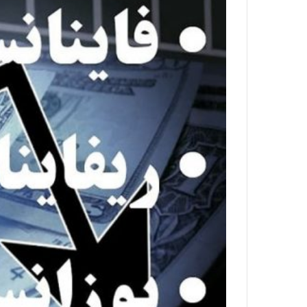
ا
و
ر
م
ی
ا
ن
ه
؛
ب
ا
ز
ن
د
ه
پ
ن
ه
ا
ن
ی