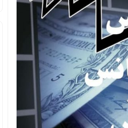
:
آ
ی
ن
د
ه
ا
ی
ر
ا
ن‌
خ
و
د
ر
و
ر
و
ش
ن
ا