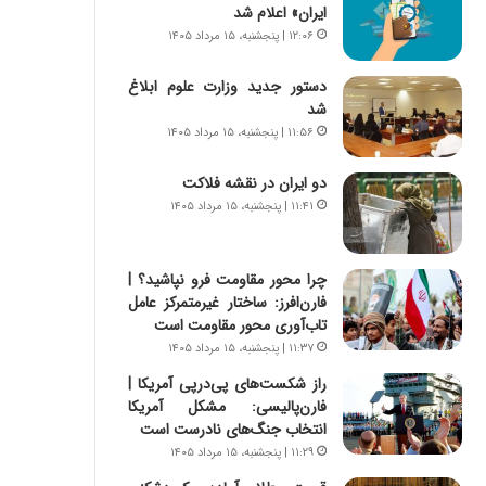
ه
ر
ایران» اعلام شد
ج
ا
۱۲:۰۶ | پنجشنبه، ۱۵ مرداد ۱۴۰۵
ز
ن
ا
|
دستور جدید وزارت علوم ابلاغ
ی
ا
شد
ن
ع
۱۱:۵۶ | پنجشنبه، ۱۵ مرداد ۱۴۰۵
ج
ت
ن
م
دو ایران در نقشه فلاکت
گ
ا
۱۱:۴۱ | پنجشنبه، ۱۵ مرداد ۱۴۰۵
،
د
ن
م
ت
ر
و
چرا محور مقاومت فرو نپاشید؟ |
د
ا
فارن‌افرز: ساختار غیرمتمرکز عامل
م
ن
تاب‌آوری محور مقاومت است
ه
س
ن
۱۱:۳۷ | پنجشنبه، ۱۵ مرداد ۱۴۰۵
ت
و
راز شکست‌های پی‌درپی آمریکا |
ه
ز
فارن‌پالیسی: مشکل آمریکا
د
ا
انتخاب جنگ‌های نادرست است
ر
ز
۱۱:۲۹ | پنجشنبه، ۱۵ مرداد ۱۴۰۵
م
ب
ق
ی