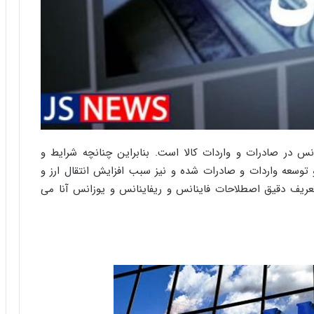
س
ت
|
ب
ر
ن
ا
م
ه
ج
د
انس در صادرات و واردات کالا است. بنابراین چنانچه شرایط و
ی
و توسعه واردات و صادرات شده و نیز سبب افزایش انتقال ارز و
د
عریف دقیق اصطلاحات فاینانس و ریفاینانس و یوزانس آنا می
ا
ی
ر
ا
ن‌
خ
و
د
ر