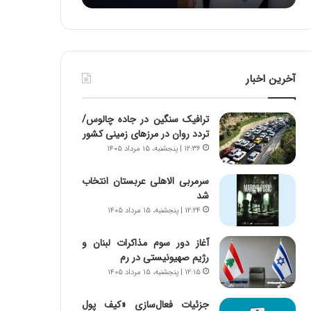
د
ه
ر
خ
ط
ط
و
ر
ل
ا
آخرین اخبار
ت
ب
ا
ر
ر
ت
ترافیک سنگین در جاده چالوس/
ی
و
تردد روان در مرزهای زمینی کشور
خ
ر
۱۲:۳۶ | پنجشنبه، ۱۵ مرداد ۱۴۰۵
ا
م
ی
د
سرمربی الاهلی عربستان انتخاب
ر
ر
شد
ا
ا
۱۲:۲۴ | پنجشنبه، ۱۵ مرداد ۱۴۰۵
ن
ق
،
ت
ه
ص
آغاز دور سوم مذاکرات لبنان و
ی
ا
رژیم صهیونیستی در رم
چ
د
۱۲:۱۵ | پنجشنبه، ۱۵ مرداد ۱۴۰۵
گ
ا
ا
ی
جزئیات فعال‌سازی «کیف پول