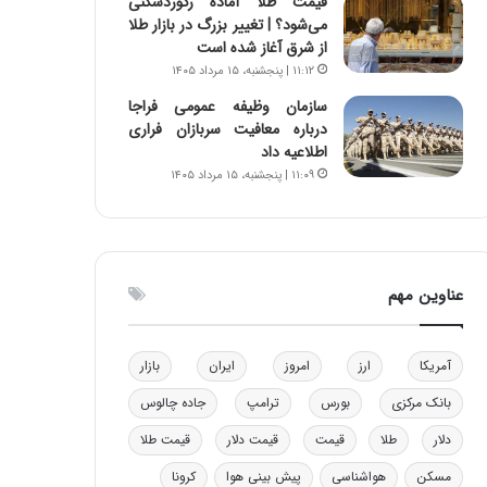
قیمت طلا آماده رکوردشکنی
ا
ن
می‌شود؟ | تغییر بزرگ در بازار طلا
ب
ن
از شرق آغاز شده است
ل
ر
۱۱:۱۲ | پنجشنبه، ۱۵ مرداد ۱۴۰۵
چ
ف
سازمان وظیفه عمومی فراجا
ن
ت
درباره معافیت سربازان فراری
ی
ه
اطلاعیه داد
ن
ا
۱۱:۰۹ | پنجشنبه، ۱۵ مرداد ۱۴۰۵
ق
س
د
ت
ر
ت
ی
عناوین مهم
ب
ا
ی
س
آمریکا
ارز
امروز
ایران
بازار
ت
بانک مرکزی
بورس
ترامپ
جاده چالوس
د
دلار
طلا
قیمت
قیمت دلار
قیمت طلا
مسکن
هواشناسی
پیش بینی هوا
کرونا